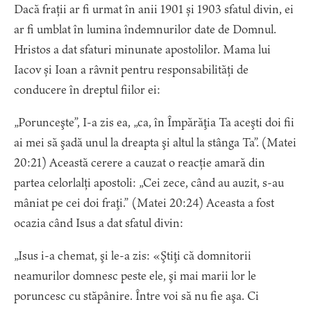
Dacă frații ar fi urmat în anii 1901 și 1903 sfatul divin, ei
ar fi umblat în lumina îndemnurilor date de Domnul.
Hristos a dat sfaturi minunate apostolilor. Mama lui
Iacov și Ioan a râvnit pentru responsabilități de
conducere în dreptul fiilor ei:
„Porunceşte”, I-a zis ea, „ca, în Împărăţia Ta aceşti doi fii
ai mei să şadă unul la dreapta şi altul la stânga Ta”. (Matei
20:21) Această cerere a cauzat o reacție amară din
partea celorlalți apostoli: „Cei zece, când au auzit, s-au
mâniat pe cei doi fraţi.” (Matei 20:24) Aceasta a fost
ocazia când Isus a dat sfatul divin:
„Isus i-a chemat, şi le-a zis: «Ştiţi că domnitorii
neamurilor domnesc peste ele, şi mai marii lor le
poruncesc cu stăpânire. Între voi să nu fie aşa. Ci