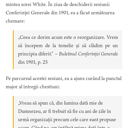
mintea sorei White. În ziua de deschiderii sesiunii
Conferinței Generale din 1901, ea a făcut următoarea
chemare:
„Ceea ce dorim acum este o reorganizare. Vrem
să începem de la temelie și să clădim pe un
principiu diferit.” –
Buletinul Conferinței Generale
din 1901, p. 25
Pe parcursul acestei sesiuni, ea a ajuns curând la punctul
major al întregii chestiuni:
„Vreau să spun că, din lumina dată mie de
Dumnezeu, ar fi trebuit să fie cu ani de zile în
urmă organizații precum cele care sunt propuse
acum. Când ne-am întâlnit prima dată într-o