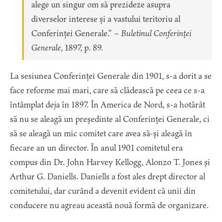
alege un singur om să prezideze asupra
diverselor interese și a vastului teritoriu al
Conferinței Generale.” –
Buletinul Conferinței
Generale
, 1897, p. 89.
La sesiunea Conferinței Generale din 1901, s-a dorit a se
face reforme mai mari, care să clădească pe ceea ce s-a
întâmplat deja în 1897. În America de Nord, s-a hotărât
să nu se aleagă un președinte al Conferinței Generale, ci
să se aleagă un mic comitet care avea să-și aleagă în
fiecare an un director. În anul 1901 comitetul era
compus din Dr. John Harvey Kellogg, Alonzo T. Jones și
Arthur G. Daniells. Daniells a fost ales drept director al
comitetului, dar curând a devenit evident că unii din
conducere nu agreau această nouă formă de organizare.