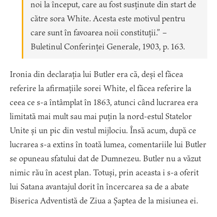
noi la început, care au fost susținute din start de
către sora White. Acesta este motivul pentru
care sunt în favoarea noii constituții.” –
Buletinul Conferinței Generale, 1903, p. 163.
Ironia din declarația lui Butler era că, deși el făcea
referire la afirmațiile sorei White, el făcea referire la
ceea ce s-a întâmplat în 1863, atunci când lucrarea era
limitată mai mult sau mai puțin la nord-estul Statelor
Unite și un pic din vestul mijlociu. Însă acum, după ce
lucrarea s-a extins în toată lumea, comentariile lui Butler
se opuneau sfatului dat de Dumnezeu. Butler nu a văzut
nimic rău în acest plan. Totuși, prin aceasta i s-a oferit
lui Satana avantajul dorit în încercarea sa de a abate
Biserica Adventistă de Ziua a Șaptea de la misiunea ei.