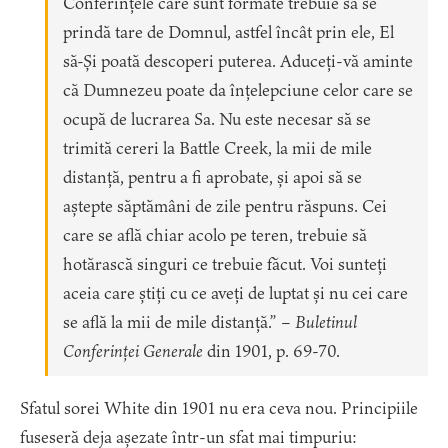
Conferințele care sunt formate trebuie să se
prindă tare de Domnul, astfel încât prin ele, El
să-Și poată descoperi puterea. Aduceți-vă aminte
că Dumnezeu poate da înțelepciune celor care se
ocupă de lucrarea Sa. Nu este necesar să se
trimită cereri la Battle Creek, la mii de mile
distanță, pentru a fi aprobate, și apoi să se
aștepte săptămâni de zile pentru răspuns. Cei
care se află chiar acolo pe teren, trebuie să
hotărască singuri ce trebuie făcut. Voi sunteți
aceia care știți cu ce aveți de luptat și nu cei care
se află la mii de mile distanță.” –
Buletinul
Conferinței Generale
din 1901, p. 69-70.
Sfatul sorei White din 1901 nu era ceva nou. Principiile
fuseseră deja așezate într-un sfat mai timpuriu: