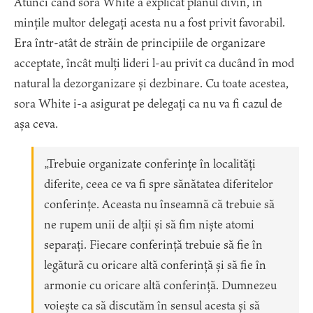
Atunci când sora White a explicat planul divin, în
mințile multor delegați acesta nu a fost privit favorabil.
Era într-atât de străin de principiile de organizare
acceptate, încât mulți lideri l-au privit ca ducând în mod
natural la dezorganizare și dezbinare. Cu toate acestea,
sora White i-a asigurat pe delegați ca nu va fi cazul de
așa ceva.
„Trebuie organizate conferințe în localități
diferite, ceea ce va fi spre sănătatea diferitelor
conferințe. Aceasta nu înseamnă că trebuie să
ne rupem unii de alții și să fim niște atomi
separați. Fiecare conferință trebuie să fie în
legătură cu oricare altă conferință și să fie în
armonie cu oricare altă conferință. Dumnezeu
voiește ca să discutăm în sensul acesta și să