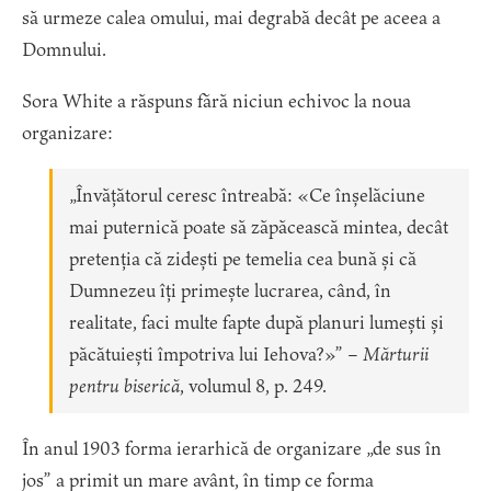
să urmeze calea omului, mai degrabă decât pe aceea a
Domnului.
Sora White a răspuns fără niciun echivoc la noua
organizare:
„Învățătorul ceresc întreabă: «Ce înșelăciune
mai puternică poate să zăpăcească mintea, decât
pretenția că zidești pe temelia cea bună și că
Dumnezeu îți primește lucrarea, când, în
realitate, faci multe fapte după planuri lumești și
păcătuiești împotriva lui Iehova?»” –
Mărturii
pentru biserică
, volumul 8, p. 249.
În anul 1903 forma ierarhică de organizare „de sus în
jos” a primit un mare avânt, în timp ce forma