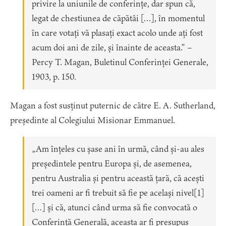
privire la uniunile de conferințe, dar spun că,
legat de chestiunea de căpătâi […], în momentul
în care votați vă plasați exact acolo unde ați fost
acum doi ani de zile, și înainte de aceasta.” –
Percy T. Magan, Buletinul Conferinței Generale,
1903, p. 150.
Magan a fost susținut puternic de către E. A. Sutherland,
președinte al Colegiului Misionar Emmanuel.
„Am înțeles cu șase ani în urmă, când și-au ales
președintele pentru Europa și, de asemenea,
pentru Australia și pentru această țară, că acești
trei oameni ar fi trebuit să fie pe același nivel
[1]
[…] și că, atunci când urma să fie convocată o
Conferință Generală, aceasta ar fi presupus