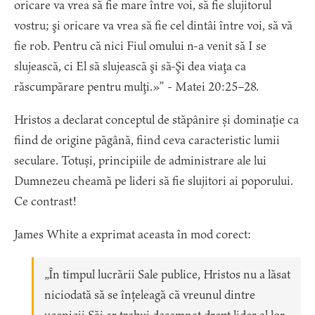
oricare va vrea să fie mare între voi, să fie slujitorul
vostru; şi oricare va vrea să fie cel dintâi între voi, să vă
fie rob. Pentru că nici Fiul omului n-a venit să I se
slujească, ci El să slujească şi să-Şi dea viaţa ca
răscumpărare pentru mulţi.»” - Matei 20:25–28.
Hristos a declarat conceptul de stăpânire și dominație ca
fiind de origine păgână, fiind ceva caracteristic lumii
seculare. Totuși, principiile de administrare ale lui
Dumnezeu cheamă pe lideri să fie slujitori ai poporului.
Ce contrast!
James White a exprimat aceasta în mod corect:
„În timpul lucrării Sale publice, Hristos nu a lăsat
niciodată să se înțeleagă că vreunul dintre