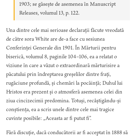
1903; se găsește de asemenea în Manuscript
Releases, volumul 13, p. 122.
Una dintre cele mai serioase declarații făcute vreodată
de către sora White are de-a face cu sesiunea
Conferinței Generale din 1901. În Mărturii pentru
biserică, volumul 8, paginile 104–106, ea a relatat o
viziune în care a văzut o extraordinară mărturisire a
păcatului prin îndreptarea greșelilor dintre frați,
rugăciune profundă, și chemări la pocăință; Duhul lui
Hristos era prezent și o atmosferă asemenea celei din
ziua cincizecimii predomina. Totuși, recâștigându-și
conștiența, ea a scris unele dintre cele mai tragice
cuvinte posibile: „Aceasta ar fi putut fi”.
Fără discuție, dacă conducătorii ar fi acceptat în 1888 să