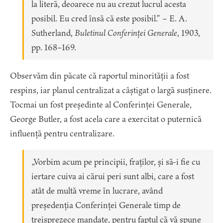
la literă, deoarece nu au crezut lucrul acesta
posibil. Eu cred însă că este posibil.” – E. A.
Sutherland,
Buletinul Conferinței Generale
, 1903,
pp. 168–169.
Observăm din păcate că raportul minorității a fost
respins, iar planul centralizat a câștigat o largă susținere.
Tocmai un fost președinte al Conferinței Generale,
George Butler, a fost acela care a exercitat o puternică
influență pentru centralizare.
„Vorbim acum pe principii, fraților, și să-i fie cu
iertare cuiva ai cărui peri sunt albi, care a fost
atât de multă vreme în lucrare, având
președenția Conferinței Generale timp de
treisprezece mandate, pentru faptul că vă spune