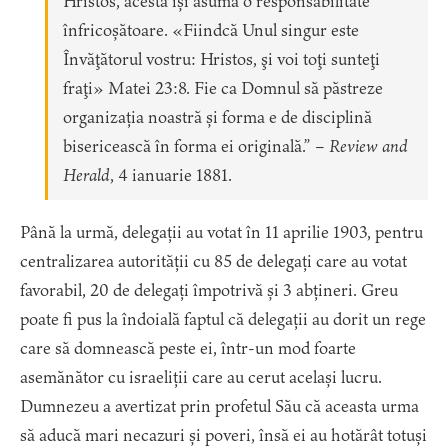
Hristos, acesta își asumă o responsabilitate
înfricoșătoare. «Fiindcă Unul singur este
Învăţătorul vostru: Hristos, şi voi toţi sunteţi
fraţi» Matei 23:8. Fie ca Domnul să păstreze
organizația noastră și forma e de disciplină
bisericească în forma ei originală.” –
Review and
Herald
, 4 ianuarie 1881.
Până la urmă, delegații au votat în 11 aprilie 1903, pentru
centralizarea autorității cu 85 de delegați care au votat
favorabil, 20 de delegați împotrivă și 3 abțineri. Greu
poate fi pus la îndoială faptul că delegații au dorit un rege
care să domnească peste ei, într-un mod foarte
asemănător cu israeliții care au cerut același lucru.
Dumnezeu a avertizat prin profetul Său că aceasta urma
să aducă mari necazuri și poveri, însă ei au hotărât totuși