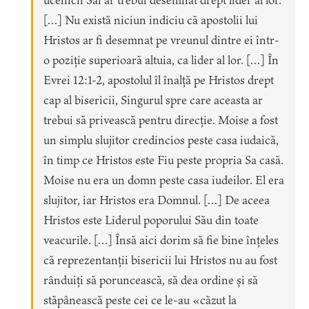
ucenicii Săi ar trebui desemnat drept lider al lor.
[…] Nu există niciun indiciu că apostolii lui
Hristos ar fi desemnat pe vreunul dintre ei într-
o poziție superioară altuia, ca lider al lor. […] În
Evrei 12:1-2, apostolul îl înalță pe Hristos drept
cap al bisericii, Singurul spre care aceasta ar
trebui să privească pentru direcție. Moise a fost
un simplu slujitor credincios peste casa iudaică,
în timp ce Hristos este Fiu peste propria Sa casă.
Moise nu era un domn peste casa iudeilor. El era
slujitor, iar Hristos era Domnul. […] De aceea
Hristos este Liderul poporului Său din toate
veacurile. […] Însă aici dorim să fie bine înțeles
că reprezentanții bisericii lui Hristos nu au fost
rânduiți să poruncească, să dea ordine și să
stăpânească peste cei ce le-au «căzut la