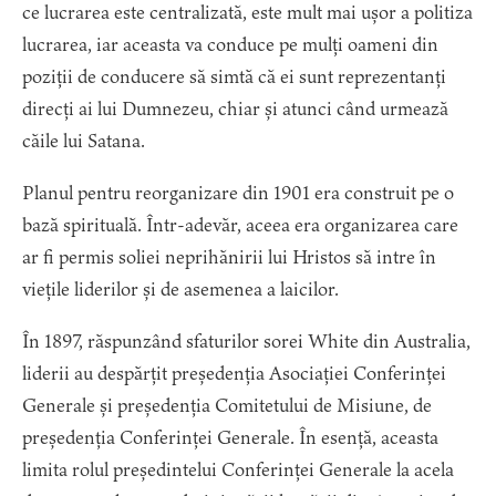
ce lucrarea este centralizată, este mult mai ușor a politiza
lucrarea, iar aceasta va conduce pe mulți oameni din
poziții de conducere să simtă că ei sunt reprezentanți
direcți ai lui Dumnezeu, chiar și atunci când urmează
căile lui Satana.
Planul pentru reorganizare din 1901 era construit pe o
bază spirituală. Într-adevăr, aceea era organizarea care
ar fi permis soliei neprihănirii lui Hristos să intre în
viețile liderilor și de asemenea a laicilor.
În 1897, răspunzând sfaturilor sorei White din Australia,
liderii au despărțit președenția Asociației Conferinței
Generale și președenția Comitetului de Misiune, de
președenția Conferinței Generale. În esență, aceasta
limita rolul președintelui Conferinței Generale la acela