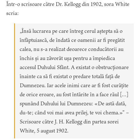
Într-o scrisoare către Dr. Kellogg din 1902, sora White
scria:
„Însă lucrarea pe care întreg cerul aștepta să o
înfăptuiască, de îndată ce oamenii ar fi pregătit
calea, nu s-a realizat deoarece conducătorii au
închis și au zăvorât ușa pentru a împiedica
accesul Duhului Sfânt. A existat o obstrucționare
înainte ca să fi existat o predare totală față de
Dumnezeu. Iar acele inimi care ar fi fost curățite
de orice eroare, au fost întărite în a face răul […]
spunând Duhului lui Dumnezeu: «De astă dată,
du-te; când voi mai avea prilej, te voi chema.»” –
Scrisoare către J. H. Kellogg din partea sorei
White, 5 august 1902.