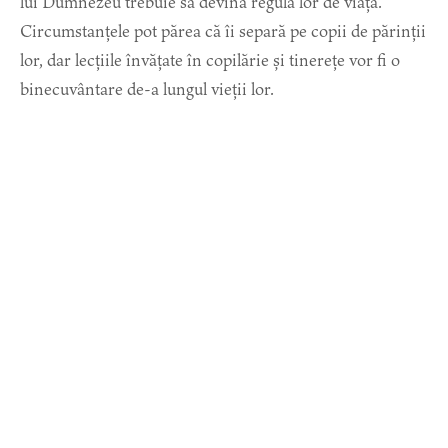
lui Dumnezeu trebuie să devină regula lor de viață.
Circumstanțele pot părea că îi separă pe copii de părinții
lor, dar lecțiile învățate în copilărie și tinerețe vor fi o
binecuvântare de-a lungul vieții lor.