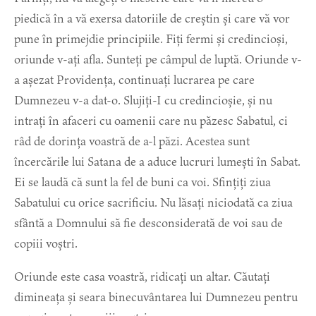
piedică în a vă exersa datoriile de creștin și care vă vor
pune în primejdie principiile. Fiți fermi și credincioși,
oriunde v-ați afla. Sunteți pe câmpul de luptă. Oriunde v-
a așezat Providența, continuați lucrarea pe care
Dumnezeu v-a dat-o. Slujiți-I cu credincioșie, și nu
intrați în afaceri cu oamenii care nu păzesc Sabatul, ci
râd de dorința voastră de a-l păzi. Acestea sunt
încercările lui Satana de a aduce lucruri lumești în Sabat.
Ei se laudă că sunt la fel de buni ca voi. Sfințiți ziua
Sabatului cu orice sacrificiu. Nu lăsați niciodată ca ziua
sfântă a Domnului să fie desconsiderată de voi sau de
copiii voștri.
Oriunde este casa voastră, ridicați un altar. Căutați
dimineața și seara binecuvântarea lui Dumnezeu pentru