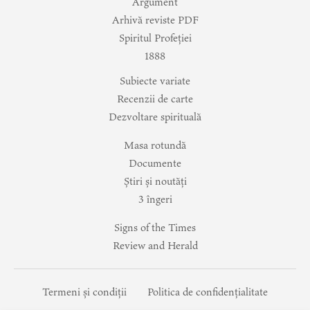
Argument
Arhivă reviste PDF
Spiritul Profeției
1888
Subiecte variate
Recenzii de carte
Dezvoltare spirituală
Masa rotundă
Documente
Știri și noutăți
3 îngeri
Signs of the Times
Review and Herald
Termeni și condiții
Politica de confidențialitate