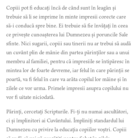
Copiii pot fi educați încă de când sunt în leagăn și
trebuie să li se imprime în minte impresii corecte care
să-i conducă spre bine. Ei trebuie să fie învățați în ceea
ce privește cunoașterea lui Dumnezeu și poruncile Sale
sfinte. Nici sugarii, copiii sau tinerii nu ar trebui să audă
un cuvânt plin de mânie din partea părinților sau a unui
membru al familiei, pentru că impresiile se întipăresc în
mintea lor de foarte devreme, iar felul în care părinții se
poartă, va fi felul în care va arăta copilul lor mâine și în
zilele ce vor urma. Primele impresii asupra copilului nu
vor fi uitate niciodată.
Părinți, cercetați Scripturile. Fi-ți nu numai ascultători,
ci și împlinitori ai Cuvântului. Împliniți standardul lui
Dumnezeu cu privire la educația copiilor voștri. Copiii