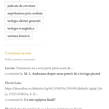
judecata de cercetare
neprihanirea prin credinta
teologia ultimei generatii
teologie evanghelica
unitatea bisericii
Comentarii recente
Politica pentru comentarii
Lucian:
Dumnezeu nu a avut parte până acum de…
a comentat la:
M. L. Andreasen despre sursa puterii de a învinge păcatul
Florin Laiu:
https://dexonline.ro/definitie/isp%C4%83%C8%99i/definitii ispăși [At:
(a. 1725) IORGA, S. D.…
a comentat la:
Ce este ispășirea finală?
Florin Laiu:
Nu înțeleg de ce o lucrare mântuitoare făcută…