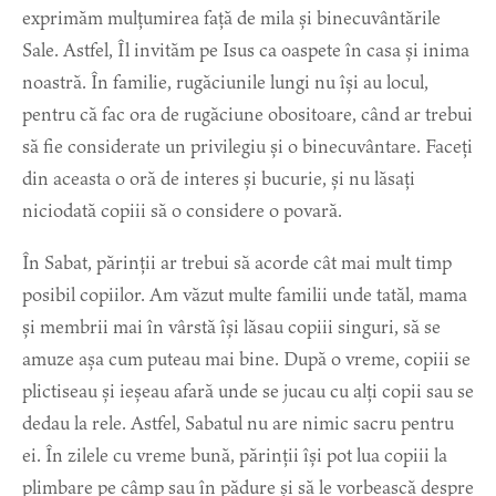
exprimăm mulțumirea față de mila și binecuvântările
Sale. Astfel, Îl invităm pe Isus ca oaspete în casa și inima
noastră. În familie, rugăciunile lungi nu își au locul,
pentru că fac ora de rugăciune obositoare, când ar trebui
să fie considerate un privilegiu și o binecuvântare. Faceți
din aceasta o oră de interes și bucurie, și nu lăsați
niciodată copiii să o considere o povară.
În Sabat, părinții ar trebui să acorde cât mai mult timp
posibil copiilor. Am văzut multe familii unde tatăl, mama
și membrii mai în vârstă își lăsau copiii singuri, să se
amuze așa cum puteau mai bine. După o vreme, copiii se
plictiseau și ieșeau afară unde se jucau cu alți copii sau se
dedau la rele. Astfel, Sabatul nu are nimic sacru pentru
ei. În zilele cu vreme bună, părinții își pot lua copiii la
plimbare pe câmp sau în pădure și să le vorbească despre