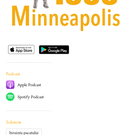
Podcast
Apple Podcast
Spotify Podcast
Subiecte
biruinta pacatului