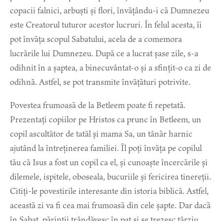
copacii falnici, arbuști și flori, învățându-i că Dumnezeu
este Creatorul tuturor acestor lucruri. În felul acesta, îi
pot învăța scopul Sabatului, acela de a comemora
lucrările lui Dumnezeu. După ce a lucrat șase zile, s-a
odihnit în a șaptea, a binecuvântat-o și a sfințit-o ca zi de
odihnă. Astfel, se pot transmite învățături potrivite.
Povestea frumoasă de la Betleem poate fi repetată.
Prezentați copiilor pe Hristos ca prunc în Betleem, un
copil ascultător de tatăl și mama Sa, un tânăr harnic
ajutând la întreținerea familiei. Îl poți învăța pe copilul
tău că Isus a fost un copil ca el, și cunoaște încercările și
dilemele, ispitele, oboseala, bucuriile și fericirea tinereții.
Citiți-le povestirile interesante din istoria biblică. Astfel,
această zi va fi cea mai frumoasă din cele șapte. Dar dacă
în Sabat, părinții trândăvesc în pat și se trezesc târziu,