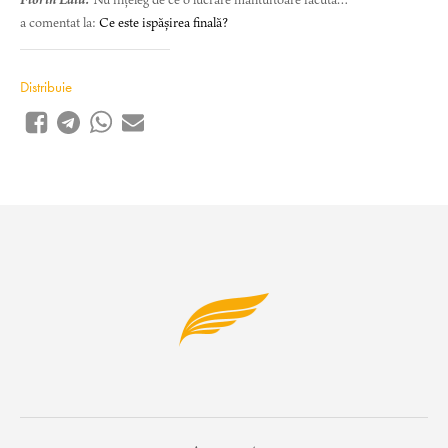
a comentat la:
Ce este ispășirea finală?
Distribuie