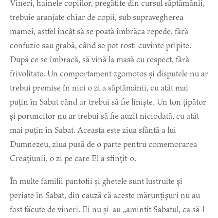
Vineri, hainele copiilor, pregătite din cursul săptămânii,
trebuie aranjate chiar de copii, sub supravegherea
mamei, astfel încât să se poată îmbrăca repede, fără
confuzie sau grabă, când se pot rosti cuvinte pripite.
După ce se îmbracă, să vină la masă cu respect, fără
frivolitate. Un comportament zgomotos și disputele nu ar
trebui premise în nici o zi a săptămânii, cu atât mai
puțin în Sabat când ar trebui să fie liniște. Un ton țipător
și poruncitor nu ar trebui să fie auzit niciodată, cu atât
mai puțin în Sabat. Aceasta este ziua sfântă a lui
Dumnezeu, ziua pusă de o parte pentru comemorarea
Creațiunii, o zi pe care El a sfințit-o.
În multe familii pantofii și ghetele sunt lustruite și
periate în Sabat, din cauză că aceste mărunțișuri nu au
fost făcute de vineri. Ei nu și-au „amintit Sabatul, ca să-l