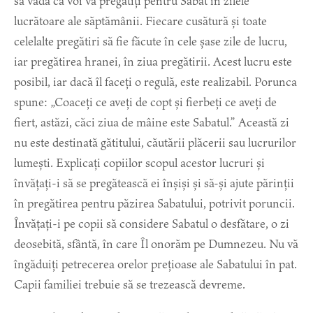
să vadă că voi vă pregătiți pentru Sabat în zilele
lucrătoare ale săptămânii. Fiecare cusătură și toate
celelalte pregătiri să fie făcute în cele șase zile de lucru,
iar pregătirea hranei, în ziua pregătirii. Acest lucru este
posibil, iar dacă îl faceți o regulă, este realizabil. Porunca
spune: „Coaceți ce aveți de copt și fierbeți ce aveți de
fiert, astăzi, căci ziua de mâine este Sabatul.” Această zi
nu este destinată gătitului, căutării plăcerii sau lucrurilor
lumești. Explicați copiilor scopul acestor lucruri și
învățați-i să se pregătească ei înșiși și să-și ajute părinții
în pregătirea pentru păzirea Sabatului, potrivit poruncii.
Învățați-i pe copii să considere Sabatul o desfătare, o zi
deosebită, sfântă, în care Îl onorăm pe Dumnezeu. Nu vă
îngăduiți petrecerea orelor prețioase ale Sabatului în pat.
Capii familiei trebuie să se trezească devreme.