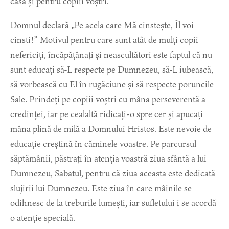
casa și pentru copiii voștri.
Domnul declară „Pe acela care Mă cinstește, Îl voi
cinsti!” Motivul pentru care sunt atât de mulți copii
nefericiți, încăpățânați și neascultători este faptul că nu
sunt educați să-L respecte pe Dumnezeu, să-L iubească,
să vorbească cu El în rugăciune și să respecte poruncile
Sale. Prindeți pe copiii voștri cu mâna perseverentă a
credinței, iar pe cealaltă ridicați-o spre cer și apucați
mâna plină de milă a Domnului Hristos. Este nevoie de
educație creștină în căminele voastre. Pe parcursul
săptămânii, păstrați în atenția voastră ziua sfântă a lui
Dumnezeu, Sabatul, pentru că ziua aceasta este dedicată
slujirii lui Dumnezeu. Este ziua în care mâinile se
odihnesc de la treburile lumești, iar sufletului i se acordă
o atenție specială.