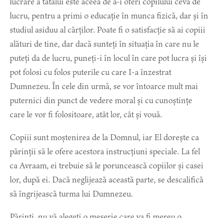
lucrare a tatălui este aceea de a-i oferi copilului ceva de
lucru, pentru a primi o educație în munca fizică, dar și în
studiul asiduu al cărților. Poate fi o satisfacție să ai copiii
alături de tine, dar dacă sunteți în situația în care nu le
puteți da de lucru, puneți-i în locul în care pot lucra și își
pot folosi cu folos puterile cu care I-a înzestrat
Dumnezeu. În cele din urmă, se vor întoarce mult mai
puternici din punct de vedere moral și cu cunoștințe
care le vor fi folositoare, atât lor, cât și vouă.
Copiii sunt moștenirea de la Domnul, iar El dorește ca
părinții să le ofere acestora instrucțiuni speciale. La fel
ca Avraam, ei trebuie să le poruncească copiilor și casei
lor, după ei. Dacă neglijează această parte, se descalifică
să îngrijească turma lui Dumnezeu.
Părinți, nu vă alegeți o meserie care va fi mereu o