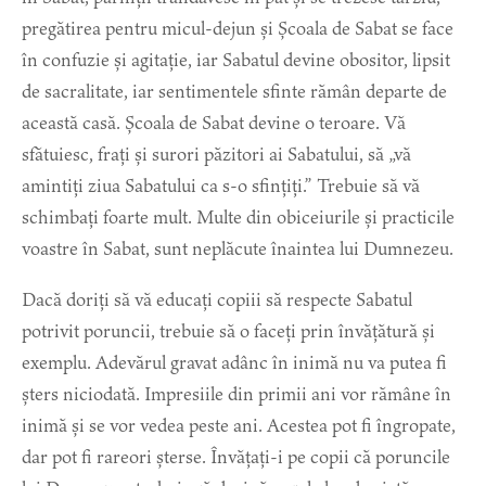
pregătirea pentru micul-dejun și Școala de Sabat se face
în confuzie și agitație, iar Sabatul devine obositor, lipsit
de sacralitate, iar sentimentele sfinte rămân departe de
această casă. Școala de Sabat devine o teroare. Vă
sfătuiesc, frați și surori păzitori ai Sabatului, să „vă
amintiți ziua Sabatului ca s-o sfințiți.” Trebuie să vă
schimbați foarte mult. Multe din obiceiurile și practicile
voastre în Sabat, sunt neplăcute înaintea lui Dumnezeu.
Dacă doriți să vă educați copiii să respecte Sabatul
potrivit poruncii, trebuie să o faceți prin învățătură și
exemplu. Adevărul gravat adânc în inimă nu va putea fi
șters niciodată. Impresiile din primii ani vor rămâne în
inimă și se vor vedea peste ani. Acestea pot fi îngropate,
dar pot fi rareori șterse. Învățați-i pe copii că poruncile