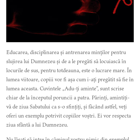
Educarea, disciplinarea și antrenarea minților pentru
slujirea lui Dumnezeu și de a le pregăti să locuiască în
locurile de sus, pentru totdeauna, este o lucrare mare. În
lumea viitoare, copiii vor fi așa cum i-ați pregătit să fie în
lumea aceasta. Cuvintele „Adu-ți aminte”, sunt scrise
chiar de la începutul poruncii a patra. Părinți, amintiți-
vă de ziua Sabatului ca s-o sfințiți, și făcând astfel, veți
oferi un exemplu potrivit copiilor voștri. Ei vor respecta
ziua sfântă a lui Dumnezeu.
Nu lăsați să intre în căminul vostru nimic din exemplul