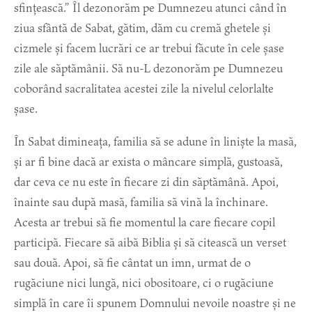
sfințească.” Îl dezonorăm pe Dumnezeu atunci când în
ziua sfântă de Sabat, gătim, dăm cu cremă ghetele și
cizmele și facem lucrări ce ar trebui făcute în cele șase
zile ale săptămânii. Să nu-L dezonorăm pe Dumnezeu
coborând sacralitatea acestei zile la nivelul celorlalte
șase.
În Sabat dimineața, familia să se adune în liniște la masă,
și ar fi bine dacă ar exista o mâncare simplă, gustoasă,
dar ceva ce nu este în fiecare zi din săptămână. Apoi,
înainte sau după masă, familia să vină la închinare.
Acesta ar trebui să fie momentul la care fiecare copil
participă. Fiecare să aibă Biblia și să citească un verset
sau două. Apoi, să fie cântat un imn, urmat de o
rugăciune nici lungă, nici obositoare, ci o rugăciune
simplă în care îi spunem Domnului nevoile noastre și ne