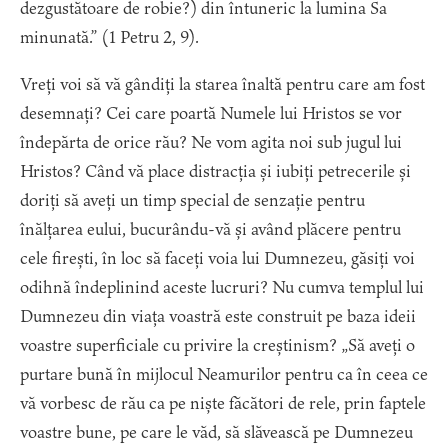
dezgustătoare de robie?) din întuneric la lumina Sa
minunată.” (1 Petru 2, 9).
Vreți voi să vă gândiți la starea înaltă pentru care am fost
desemnați? Cei care poartă Numele lui Hristos se vor
îndepărta de orice rău? Ne vom agita noi sub jugul lui
Hristos? Când vă place distracția și iubiți petrecerile și
doriți să aveți un timp special de senzație pentru
înălțarea eului, bucurându-vă și având plăcere pentru
cele firești, în loc să faceți voia lui Dumnezeu, găsiți voi
odihnă îndeplinind aceste lucruri? Nu cumva templul lui
Dumnezeu din viața voastră este construit pe baza ideii
voastre superficiale cu privire la creștinism? „Să aveți o
purtare bună în mijlocul Neamurilor pentru ca în ceea ce
vă vorbesc de rău ca pe niște făcători de rele, prin faptele
voastre bune, pe care le văd, să slăvească pe Dumnezeu