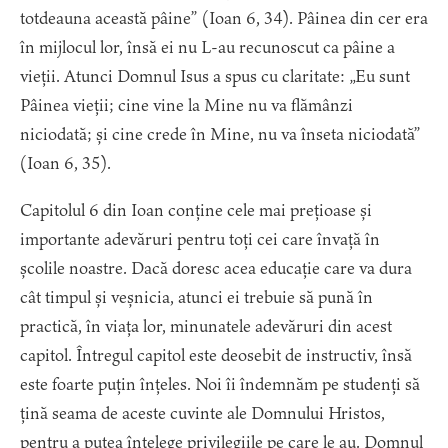
totdeauna această pâine” (Ioan 6, 34). Pâinea din cer era
în mijlocul lor, însă ei nu L-au recunoscut ca pâine a
vieții. Atunci Domnul Isus a spus cu claritate: „Eu sunt
Pâinea vieții; cine vine la Mine nu va flămânzi
niciodată; și cine crede în Mine, nu va înseta niciodată”
(Ioan 6, 35).
Capitolul 6 din Ioan conține cele mai prețioase și
importante adevăruri pentru toți cei care învață în
școlile noastre. Dacă doresc acea educație care va dura
cât timpul și veșnicia, atunci ei trebuie să pună în
practică, în viața lor, minunatele adevăruri din acest
capitol. Întregul capitol este deosebit de instructiv, însă
este foarte puțin înțeles. Noi îi îndemnăm pe studenți să
țină seama de aceste cuvinte ale Domnului Hristos,
pentru a putea înțelege privilegiile pe care le au. Domnul