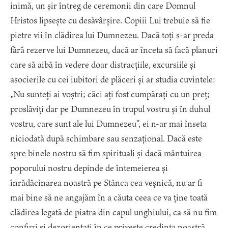
inimă, un șir întreg de ceremonii din care Domnul
Hristos lipsește cu desăvârșire. Copiii Lui trebuie să fie
pietre vii în clădirea lui Dumnezeu. Dacă toți s-ar preda
fără rezerve lui Dumnezeu, dacă ar înceta să facă planuri
care să aibă în vedere doar distracțiile, excursiile și
asocierile cu cei iubitori de plăceri și ar studia cuvintele:
„Nu sunteți ai voștri; căci ați fost cumpărați cu un preț;
proslăviți dar pe Dumnezeu în trupul vostru și în duhul
vostru, care sunt ale lui Dumnezeu”, ei n-ar mai înseta
niciodată după schimbare sau senzațional. Dacă este
spre binele nostru să fim spirituali și dacă mântuirea
poporului nostru depinde de întemeierea și
înrădăcinarea noastră pe Stânca cea veșnică, nu ar fi
mai bine să ne angajăm în a căuta ceea ce va ține toată
clădirea legată de piatra din capul unghiului, ca să nu fim
confuzi și dezorientați în ce privește credința noastră.