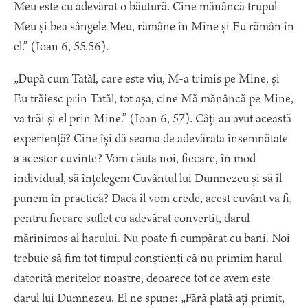
Meu este cu adevărat o băutură. Cine mănâncă trupul
Meu și bea sângele Meu, rămâne în Mine și Eu rămân în
el.” (Ioan 6, 55.56).
„După cum Tatăl, care este viu, M-a trimis pe Mine, și
Eu trăiesc prin Tatăl, tot așa, cine Mă mănâncă pe Mine,
va trăi și el prin Mine.” (Ioan 6, 57). Câți au avut această
experiență? Cine își dă seama de adevărata însemnătate
a acestor cuvinte? Vom căuta noi, fiecare, în mod
individual, să înțelegem Cuvântul lui Dumnezeu și să îl
punem în practică? Dacă îl vom crede, acest cuvânt va fi,
pentru fiecare suflet cu adevărat convertit, darul
mărinimos al harului. Nu poate fi cumpărat cu bani. Noi
trebuie să fim tot timpul conștienți că nu primim harul
datorită meritelor noastre, deoarece tot ce avem este
darul lui Dumnezeu. El ne spune: „Fără plată ați primit,