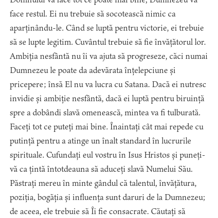
face restul. Ei nu trebuie să socotească nimic ca
aparținându-le. Când se luptă pentru victorie, ei trebuie
să se lupte legitim. Cuvântul trebuie să fie învățătorul lor.
Ambiția nesfântă nu îi va ajuta să progreseze, căci numai
Dumnezeu le poate da adevărata înțelepciune și
pricepere; însă El nu va lucra cu Satana. Dacă ei nutresc
invidie și ambiție nesfântă, dacă ei luptă pentru biruință
spre a dobândi slavă omenească, mintea va fi tulburată.
Faceți tot ce puteți mai bine. Înaintați cât mai repede cu
putință pentru a atinge un înalt standard în lucrurile
spirituale. Cufundați eul vostru în Isus Hristos și puneți-
vă ca țintă întotdeauna să aduceți slavă Numelui Său.
Păstrați mereu în minte gândul că talentul, învățătura,
poziția, bogăția și influența sunt daruri de la Dumnezeu;
de aceea, ele trebuie să Îi fie consacrate. Căutați să