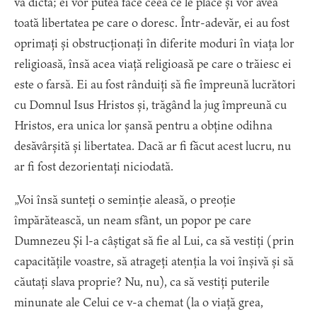
va dicta; ei vor putea face ceea ce le place și vor avea
toată libertatea pe care o doresc. Într-adevăr, ei au fost
oprimați și obstrucționați în diferite moduri în viața lor
religioasă, însă acea viață religioasă pe care o trăiesc ei
este o farsă. Ei au fost rânduiți să fie împreună lucrători
cu Domnul Isus Hristos și, trăgând la jug împreună cu
Hristos, era unica lor șansă pentru a obține odihna
desăvârșită și libertatea. Dacă ar fi făcut acest lucru, nu
ar fi fost dezorientați niciodată.
„Voi însă sunteți o seminție aleasă, o preoție
împărătească, un neam sfânt, un popor pe care
Dumnezeu Și l-a câștigat să fie al Lui, ca să vestiți (prin
capacitățile voastre, să atrageți atenția la voi înșivă și să
căutați slava proprie? Nu, nu), ca să vestiți puterile
minunate ale Celui ce v-a chemat (la o viață grea,