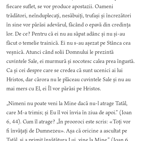
fiecare suflet, se vor produce apostazii. Oameni
trădători, neînduplecați, nesăbuiți, trufași și încrezători
în sine vor părăsi adevărul, făcând o epavă din credința
lor. De ce? Pentru că ei nu au săpat adânc și nu și-au
făcut o temelie trainică. Ei nu s-au așezat pe Stânca cea
veșnică. Atunci când solii Domnului le prezintă
cuvintele Sale, ei murmură și socotesc calea prea îngustă.
Ca și cei despre care se credea că sunt ucenici ai lui
Hristos, dar cărora nu le plăceau cuvintele Sale și nu au
mai mers cu El, ei Îl vor părăsi pe Hristos.
„Nimeni nu poate veni la Mine dacă nu-l atrage Tatăl,
care M-a trimis; și Eu îl voi învia în ziua de apoi.” (Ioan
6, 44). Cum îl atrage? „În prooroci este scris: «Toți vor
fi învățați de Dumnezeu». Așa că oricine a ascultat pe
Tatăl, și a primit învățătura Lui, vine la Mine.” (Ioan 6,