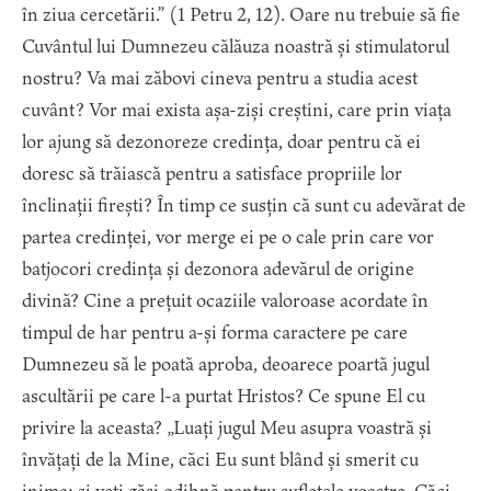
în ziua cercetării.” (1 Petru 2, 12). Oare nu trebuie să fie
Cuvântul lui Dumnezeu călăuza noastră și stimulatorul
nostru? Va mai zăbovi cineva pentru a studia acest
cuvânt? Vor mai exista așa-ziși creștini, care prin viața
lor ajung să dezonoreze credința, doar pentru că ei
doresc să trăiască pentru a satisface propriile lor
înclinații firești? În timp ce susțin că sunt cu adevărat de
partea credinței, vor merge ei pe o cale prin care vor
batjocori credința și dezonora adevărul de origine
divină? Cine a prețuit ocaziile valoroase acordate în
timpul de har pentru a-și forma caractere pe care
Dumnezeu să le poată aproba, deoarece poartă jugul
ascultării pe care l-a purtat Hristos? Ce spune El cu
privire la aceasta? „Luați jugul Meu asupra voastră și
învățați de la Mine, căci Eu sunt blând și smerit cu