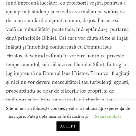
fiind împreună lucrători cu profesorii voștri, pentru a-i
ajuta pe alți studenți și cu zel să vă înălțați pe voi înșivă
de la un standard obișnuit, comun, de jos. Fiecare să
vadă ce îmbunătățiri poate face, îndreptându-și purtarea
după principiile Bibliei. Cei care vor căuta să fie ei înșiși
înălțați și înnobilați conlucrează cu Domnul Isus
Hristos, devenind rafinați în vorbire, iar în ce privește
temperamentul, sub călăuzirea Duhului Sfânt. Ei trag la
jug împreună cu Domnul Isus Hristos. Ei nu vor fi agitați
și nici nu vor deveni neascultători sau turbulenți, egoiști,
preocupându-se doar de plăcerile lor proprii și de
mulțumirea lor. Ei își unesc toate eforturile cu Isus
Hristos ca mesageri ai harului și iubirii Sale, împărtășind
Site-ul nostru folosește cookies pentru a îmbunătăți experiența de
navigare. Puteți opta însă să le dezactivați.
Setări cookies
și altora din harul Său. Inimile lor bat la unison cu inima
lui Hristos. Ei sunt una cu Hristos în spirit, una cu
ACCEPT
Hristos în acțiune. Ei caută să depoziteze în minte