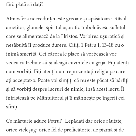
fără plată să dați”.
Atmosfera necredinței este greoaie și apăsătoare. Râsul
amețitor, glumele, spiritul ușuratic îmbolnăvesc sufletul
care se alimentează de la Hristos. Vorbirea ușuratică și
nesăbuită îi produce durere. Citiți 1 Petru 1, 13-18 cu o
inimă smerită. Cei cărora le place să vorbească vor
vedea că trebuie să-și aleagă cuvintele cu grijă. Fiți atenți
cum vorbiți. Fiți atenți cum reprezentați religia pe care
ați acceptat-o. Poate voi simțiți că nu este păcat să bârfiți
și să vorbiți despre lucruri de nimic, însă acest lucru Îl
întristează pe Mântuitorul și îi mâhnește pe îngerii cei
sfinți.
Ce mărturie aduce Petru? „Lepădați dar orice răutate,
orice vicleșug; orice fel de prefăcătorie, de pizmă și de