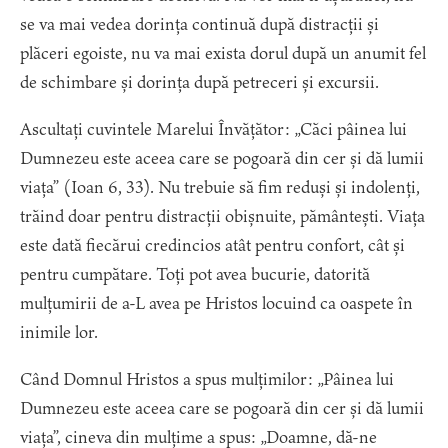
se va mai vedea dorința continuă după distracții și
plăceri egoiste, nu va mai exista dorul după un anumit fel
de schimbare și dorința după petreceri și excursii.
Ascultați cuvintele Marelui Învățător: „Căci pâinea lui
Dumnezeu este aceea care se pogoară din cer și dă lumii
viața” (Ioan 6, 33). Nu trebuie să fim reduși și indolenți,
trăind doar pentru distracții obișnuite, pământești. Viața
este dată fiecărui credincios atât pentru confort, cât și
pentru cumpătare. Toți pot avea bucurie, datorită
mulțumirii de a-L avea pe Hristos locuind ca oaspete în
inimile lor.
Când Domnul Hristos a spus mulțimilor: „Pâinea lui
Dumnezeu este aceea care se pogoară din cer și dă lumii
viața”, cineva din mulțime a spus: „Doamne, dă-ne