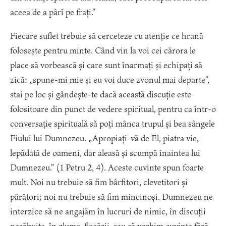
aceea de a pârî pe frați.”
Fiecare suflet trebuie să cerceteze cu atenție ce hrană
folosește pentru minte. Când vin la voi cei cărora le
place să vorbească și care sunt înarmați și echipați să
zică: „spune-mi mie și eu voi duce zvonul mai departe”,
stai pe loc și gândește-te dacă această discuție este
folositoare din punct de vedere spiritual, pentru ca într-o
conversație spirituală să poți mânca trupul și bea sângele
Fiului lui Dumnezeu. „Apropiați-vă de El, piatra vie,
lepădată de oameni, dar aleasă și scumpă înaintea lui
Dumnezeu.” (1 Petru 2, 4). Aceste cuvinte spun foarte
mult. Noi nu trebuie să fim bârfitori, clevetitori și
pârâtori; noi nu trebuie să fim mincinoși. Dumnezeu ne
interzice să ne angajăm în lucruri de nimic, în discuții