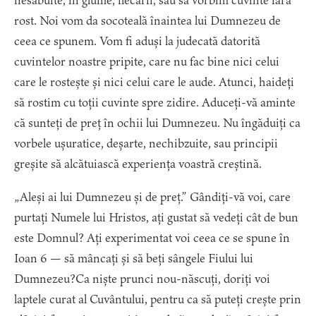
nesăbuite, în glume, flecării, sau să vorbim cuvinte fără
rost. Noi vom da socoteală înaintea lui Dumnezeu de
ceea ce spunem. Vom fi aduși la judecată datorită
cuvintelor noastre pripite, care nu fac bine nici celui
care le rostește și nici celui care le aude. Atunci, haideți
să rostim cu toții cuvinte spre zidire. Aduceți-vă aminte
că sunteți de preț în ochii lui Dumnezeu. Nu îngăduiți ca
vorbele ușuratice, deșarte, nechibzuite, sau principii
greșite să alcătuiască experiența voastră creștină.
„Aleși ai lui Dumnezeu și de preț.” Gândiți-vă voi, care
purtați Numele lui Hristos, ați gustat să vedeți cât de bun
este Domnul? Ați experimentat voi ceea ce se spune în
Ioan 6 — să mâncați și să beți sângele Fiului lui
Dumnezeu?Ca niște prunci nou-născuți, doriți voi
laptele curat al Cuvântului, pentru ca să puteți crește prin