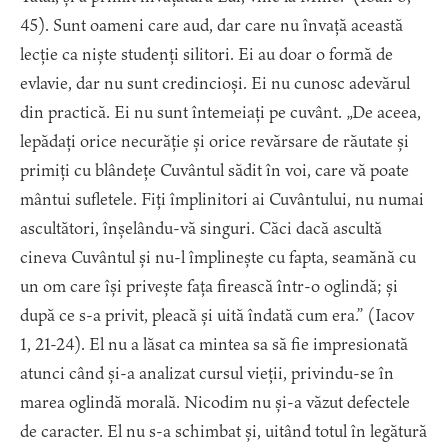
45). Sunt oameni care aud, dar care nu învață această
lecție ca niște studenți silitori. Ei au doar o formă de
evlavie, dar nu sunt credincioși. Ei nu cunosc adevărul
din practică. Ei nu sunt întemeiați pe cuvânt. „De aceea,
lepădați orice necurăție și orice revărsare de răutate și
primiți cu blândețe Cuvântul sădit în voi, care vă poate
mântui sufletele. Fiți împlinitori ai Cuvântului, nu numai
ascultători, înșelându-vă singuri. Căci dacă ascultă
cineva Cuvântul și nu-l împlinește cu fapta, seamănă cu
un om care își privește fața firească într-o oglindă; și
după ce s-a privit, pleacă și uită îndată cum era.” (Iacov
1, 21-24). El nu a lăsat ca mintea sa să fie impresionată
atunci când și-a analizat cursul vieții, privindu-se în
marea oglindă morală. Nicodim nu și-a văzut defectele
de caracter. El nu s-a schimbat și, uitând totul în legătură