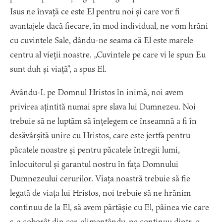
Isus ne învață ce este El pentru noi și care vor fi
avantajele dacă fiecare, în mod individual, ne vom hrăni
cu cuvintele Sale, dându-ne seama că El este marele
centru al vieții noastre. „Cuvintele pe care vi le spun Eu
sunt duh și viață”, a spus El.
Avându-L pe Domnul Hristos în inimă, noi avem
privirea ațintită numai spre slava lui Dumnezeu. Noi
trebuie să ne luptăm să înțelegem ce înseamnă a fi în
desăvârșită unire cu Hristos, care este jertfa pentru
păcatele noastre și pentru păcatele întregii lumi,
înlocuitorul și garantul nostru în fața Domnului
Dumnezeului cerurilor. Viața noastră trebuie să fie
legată de viața lui Hristos, noi trebuie să ne hrănim
continuu de la El, să avem părtășie cu El, pâinea vie care
s-a coborât din cer, alimentându-ne continuu dintr-o