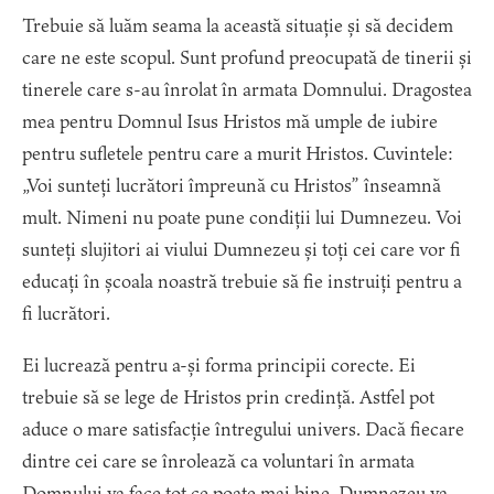
Trebuie să luăm seama la această situație și să decidem
care ne este scopul. Sunt profund preocupată de tinerii și
tinerele care s-au înrolat în armata Domnului. Dragostea
mea pentru Domnul Isus Hristos mă umple de iubire
pentru sufletele pentru care a murit Hristos. Cuvintele:
„Voi sunteți lucrători împreună cu Hristos” înseamnă
mult. Nimeni nu poate pune condiții lui Dumnezeu. Voi
sunteți slujitori ai viului Dumnezeu și toți cei care vor fi
educați în școala noastră trebuie să fie instruiți pentru a
fi lucrători.
Ei lucrează pentru a-și forma principii corecte. Ei
trebuie să se lege de Hristos prin credință. Astfel pot
aduce o mare satisfacție întregului univers. Dacă fiecare
dintre cei care se înrolează ca voluntari în armata
Domnului va face tot ce poate mai bine, Dumnezeu va