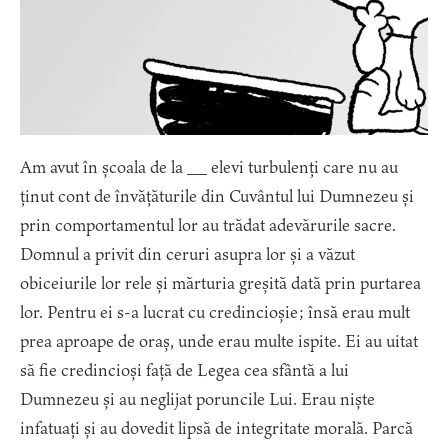
Am avut în școala de la __ elevi turbulenți care nu au
ținut cont de învățăturile din Cuvântul lui Dumnezeu și
prin comportamentul lor au trădat adevărurile sacre.
Domnul a privit din ceruri asupra lor și a văzut
obiceiurile lor rele și mărturia greșită dată prin purtarea
lor. Pentru ei s-a lucrat cu credincioșie; însă erau mult
prea aproape de oraș, unde erau multe ispite. Ei au uitat
să fie credincioși față de Legea cea sfântă a lui
Dumnezeu și au neglijat poruncile Lui. Erau niște
infatuați și au dovedit lipsă de integritate morală. Parcă