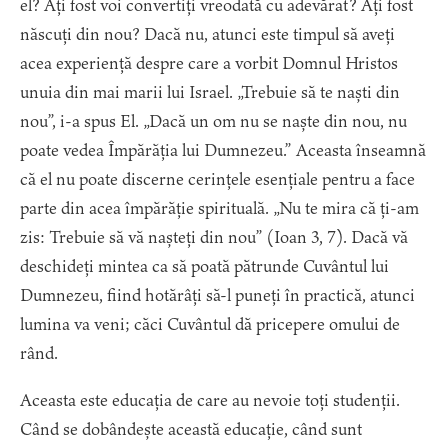
el? Ați fost voi convertiți vreodată cu adevărat? Ați fost
născuți din nou? Dacă nu, atunci este timpul să aveți
acea experiență despre care a vorbit Domnul Hristos
unuia din mai marii lui Israel. „Trebuie să te naști din
nou”, i-a spus El. „Dacă un om nu se naște din nou, nu
poate vedea Împărăția lui Dumnezeu.” Aceasta înseamnă
că el nu poate discerne cerințele esențiale pentru a face
parte din acea împărăție spirituală. „Nu te mira că ți-am
zis: Trebuie să vă nașteți din nou” (Ioan 3, 7). Dacă vă
deschideți mintea ca să poată pătrunde Cuvântul lui
Dumnezeu, fiind hotărâți să-l puneți în practică, atunci
lumina va veni; căci Cuvântul dă pricepere omului de
rând.
Aceasta este educația de care au nevoie toți studenții.
Când se dobândește această educație, când sunt