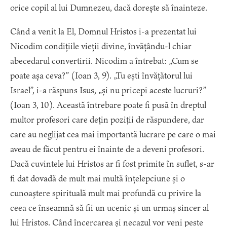
orice copil al lui Dumnezeu, dacă dorește să înainteze.
Când a venit la El, Domnul Hristos i-a prezentat lui
Nicodim condițiile vieții divine, învățându-l chiar
abecedarul convertirii. Nicodim a întrebat: „Cum se
poate așa ceva?” (Ioan 3, 9). „Tu ești învățătorul lui
Israel”, i-a răspuns Isus, „și nu pricepi aceste lucruri?”
(Ioan 3, 10). Această întrebare poate fi pusă în dreptul
multor profesori care dețin poziții de răspundere, dar
care au neglijat cea mai importantă lucrare pe care o mai
aveau de făcut pentru ei înainte de a deveni profesori.
Dacă cuvintele lui Hristos ar fi fost primite în suflet, s-ar
fi dat dovadă de mult mai multă înțelepciune și o
cunoaștere spirituală mult mai profundă cu privire la
ceea ce înseamnă să fii un ucenic și un urmaș sincer al
lui Hristos. Când încercarea și necazul vor veni peste