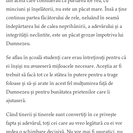
din aceia care considerau că purtarea lor rea, cu
minciuni și înșelătorii, nu este un păcat mare. Însă a ține
continuu partea făcătorului de rele, neluând în seamă
îndepărtarea lui de calea neprihănirii, a adevărului și a
integrității neclintite, este un păcat grozav împotriva lui
Dumnezeu.
Se aflau în școală studenți care erau întreținuți pentru că
ei înșiși nu avuseseră mijloacele necesare. Aceștia ar fi
trebuit să facă tot ce le stătea în putere pentru a trage
foloase și să-și arate în acest fel mulțumirea față de
Dumnezeu și pentru bunătatea prietenilor care îi
ajutaseră.
Când tinerii și tinerele sunt convertiți în ce privește
fapta și adevărul, toți cei care au vreo legătură cu ei vor
vedea o schimbare decisivă. Nu vor mai fi ușuratici, nu