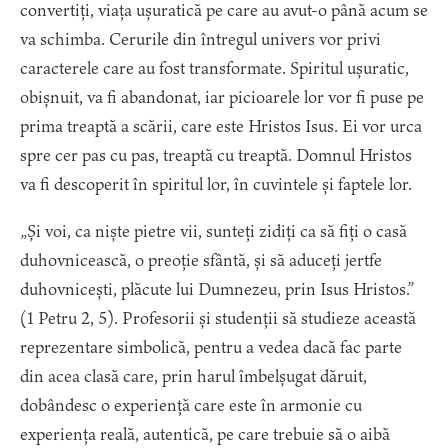
convertiți, viața ușuratică pe care au avut-o până acum se
va schimba. Cerurile din întregul univers vor privi
caracterele care au fost transformate. Spiritul ușuratic,
obișnuit, va fi abandonat, iar picioarele lor vor fi puse pe
prima treaptă a scării, care este Hristos Isus. Ei vor urca
spre cer pas cu pas, treaptă cu treaptă. Domnul Hristos
va fi descoperit în spiritul lor, în cuvintele și faptele lor.
„Și voi, ca niște pietre vii, sunteți zidiți ca să fiți o casă
duhovnicească, o preoție sfântă, și să aduceți jertfe
duhovnicești, plăcute lui Dumnezeu, prin Isus Hristos.”
(1 Petru 2, 5). Profesorii și studenții să studieze această
reprezentare simbolică, pentru a vedea dacă fac parte
din acea clasă care, prin harul îmbelșugat dăruit,
dobândesc o experiență care este în armonie cu
experiența reală, autentică, pe care trebuie să o aibă