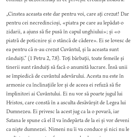
„Cinstea aceasta este dar pentru voi, care ați crezut! Dar
pentru cei necredincioși, «piatra pe care au lepădat-o
zidarii, a ajuns să fie pusă în capul unghiului»; și «o
piatră de poticnire și o stâncă de cădere». Ei se lovesc de
ea pentru că n-au crezut Cuvântul, și la aceasta sunt
rânduiți.” (1 Petru 2, 7.8). Toți bărbații, toate femeile și
tinerii sunt rânduiți să facă o anumită lucrare. Însă unii
se împiedică de cuvântul adevărului. Acesta nu este în
armonie cu înclinațiile lor și de aceea ei refuză să fie
împlinitori ai Cuvântului. Ei nu vor să poarte jugul lui
Hristos, care constă în a asculta desăvârșit de Legea lui
Dumnezeu. Ei privesc la acest jug ca la o povară, iar
Satana le spune că el îl va îndepărta de la ei și vor deveni
ca niște dumnezei. Nimeni nu îi va conduce și nici nu le