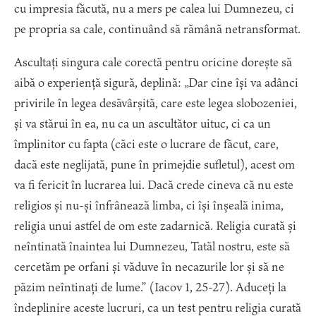
cu impresia făcută, nu a mers pe calea lui Dumnezeu, ci
pe propria sa cale, continuând să rămână netransformat.
Ascultați singura cale corectă pentru oricine dorește să
aibă o experiență sigură, deplină: „Dar cine își va adânci
privirile în legea desăvârșită, care este legea slobozeniei,
și va stărui în ea, nu ca un ascultător uituc, ci ca un
împlinitor cu fapta (căci este o lucrare de făcut, care,
dacă este neglijată, pune în primejdie sufletul), acest om
va fi fericit în lucrarea lui. Dacă crede cineva că nu este
religios și nu-și înfrânează limba, ci își înșeală inima,
religia unui astfel de om este zadarnică. Religia curată și
neîntinată înaintea lui Dumnezeu, Tatăl nostru, este să
cercetăm pe orfani și văduve în necazurile lor și să ne
păzim neîntinați de lume.” (Iacov 1, 25-27). Aduceți la
îndeplinire aceste lucruri, ca un test pentru religia curată