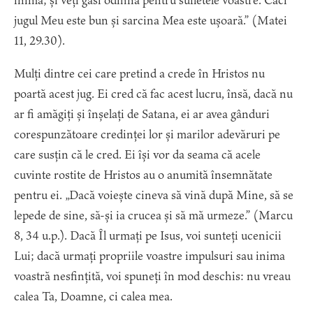
inima; și veți găsi odihnă pentru sufletele voastre. Căci
jugul Meu este bun și sarcina Mea este ușoară.” (Matei
11, 29.30).
Mulți dintre cei care pretind a crede în Hristos nu
poartă acest jug. Ei cred că fac acest lucru, însă, dacă nu
ar fi amăgiți și înșelați de Satana, ei ar avea gânduri
corespunzătoare credinței lor și marilor adevăruri pe
care susțin că le cred. Ei își vor da seama că acele
cuvinte rostite de Hristos au o anumită însemnătate
pentru ei. „Dacă voiește cineva să vină după Mine, să se
lepede de sine, să-și ia crucea și să mă urmeze.” (Marcu
8, 34 u.p.). Dacă Îl urmați pe Isus, voi sunteți ucenicii
Lui; dacă urmați propriile voastre impulsuri sau inima
voastră nesfințită, voi spuneți în mod deschis: nu vreau
calea Ta, Doamne, ci calea mea.