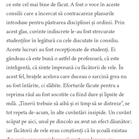
ce este cel mai bine de făcut. A fost o voce în aceste
consilii care a încercat să contracareze planurile
introduse pentru păstrarea disciplinei și ordinii. Prin
acest glas, cuvinte indiscrete le-au fost strecurate
studenților în legătură cu cele discutate în consiliu.
Aceste lucruri au fost recepționate de studenți. Ei
gândeau că este bună o astfel de profesoară, că este
inteligentă, că simte împreună cu făcătorii de rele. În
acest fel, brațele acelora care duceau o sarcină grea nu
au fost întărite, ci slăbite. Eforturile făcute pentru a
reprima răul au fost socotite ca fiind dure și lipsite de
milă. „Tinerii trebuie să aibă și ei timp să se distreze”, se
tot repeta de-acum, în alte cuvântări insipide. Un cuvânt
scăpat pe aici, unul pe dincolo au avut un efect dăunător;
iar făcătorii de rele erau conștienți că în școală existau