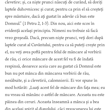
clevetire; și, ca niște prunci născuți de curând, să doriți
laptele duhovnicesc și curat, pentru ca prin el să creșteți
spre mântuire, dacă ați gustat în adevăr că bun este
Domnul.” (1 Petru 2, 1-3). Din nou, aici este scos în
evidență același principiu. Nimeni nu trebuie să facă
vreo greșeală. Dacă, precum niște prunci, veți dori după
laptele curat al Cuvântului, pentru ca să puteți crește prin
el, nu veți avea poftă pentru felul de mâncare al vorbirii
de rău, ci orice mâncare de acest fel va fi de îndată
respinsă, deoarece aceia care au gustat că Domnul este
bun nu pot mânca din mâncarea vorbirii de rău,
nesăbuite, și a clevetirii, calomnierii. Ei vor spune în
mod hotărât: „Luați acest fel de mâncare din fața mea; eu
nu vreau să mănânc o astfel de mâncare. Aceasta nu este
pâinea din ceruri. Aceasta înseamnă a mânca și a bea
din același spirit al diavolului, căci preocuparea lui este