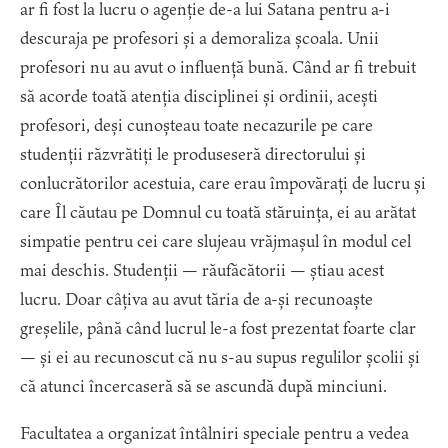
ar fi fost la lucru o agenție de-a lui Satana pentru a-i
descuraja pe profesori și a demoraliza școala. Unii
profesori nu au avut o influență bună. Când ar fi trebuit
să acorde toată atenția disciplinei și ordinii, acești
profesori, deși cunoșteau toate necazurile pe care
studenții răzvrătiți le produseseră directorului și
conlucrătorilor acestuia, care erau împovărați de lucru și
care Îl căutau pe Domnul cu toată stăruința, ei au arătat
simpatie pentru cei care slujeau vrăjmașul în modul cel
mai deschis. Studenții — răufăcătorii — știau acest
lucru. Doar câțiva au avut tăria de a-și recunoaște
greșelile, până când lucrul le-a fost prezentat foarte clar
— și ei au recunoscut că nu s-au supus regulilor școlii și
că atunci încercaseră să se ascundă după minciuni.
Facultatea a organizat întâlniri speciale pentru a vedea