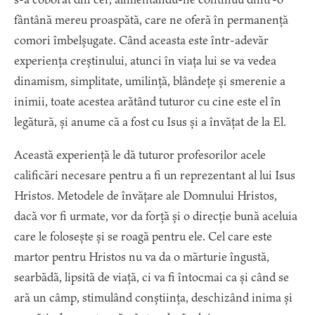
fântână mereu proaspătă, care ne oferă în permanență
comori îmbelșugate. Când aceasta este într-adevăr
experiența creștinului, atunci în viața lui se va vedea
dinamism, simplitate, umilință, blândețe și smerenie a
inimii, toate acestea arătând tuturor cu cine este el în
legătură, și anume că a fost cu Isus și a învățat de la El.
Această experiență le dă tuturor profesorilor acele
calificări necesare pentru a fi un reprezentant al lui Isus
Hristos. Metodele de învățare ale Domnului Hristos,
dacă vor fi urmate, vor da forță și o direcție bună aceluia
care le folosește și se roagă pentru ele. Cel care este
martor pentru Hristos nu va da o mărturie îngustă,
searbădă, lipsită de viață, ci va fi întocmai ca și când se
ară un câmp, stimulând conștiința, deschizând inima și