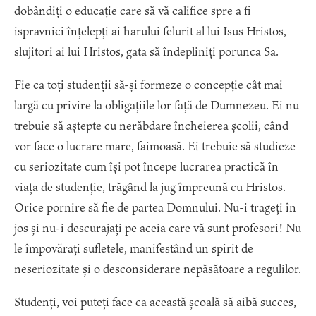
dobândiți o educație care să vă califice spre a fi
ispravnici înțelepți ai harului felurit al lui Isus Hristos,
slujitori ai lui Hristos, gata să îndepliniți porunca Sa.
Fie ca toți studenții să-și formeze o concepție cât mai
largă cu privire la obligațiile lor față de Dumnezeu. Ei nu
trebuie să aștepte cu nerăbdare încheierea școlii, când
vor face o lucrare mare, faimoasă. Ei trebuie să studieze
cu seriozitate cum își pot începe lucrarea practică în
viața de studenție, trăgând la jug împreună cu Hristos.
Orice pornire să fie de partea Domnului. Nu-i trageți în
jos și nu-i descurajați pe aceia care vă sunt profesori! Nu
le împovărați sufletele, manifestând un spirit de
neseriozitate și o desconsiderare nepăsătoare a regulilor.
Studenți, voi puteți face ca această școală să aibă succes,