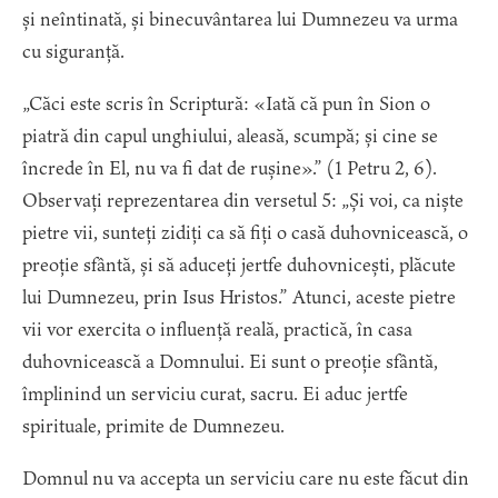
și neîntinată, și binecuvântarea lui Dumnezeu va urma
cu siguranță.
„Căci este scris în Scriptură: «Iată că pun în Sion o
piatră din capul unghiului, aleasă, scumpă; și cine se
încrede în El, nu va fi dat de rușine».” (1 Petru 2, 6).
Observați reprezentarea din versetul 5: „Și voi, ca niște
pietre vii, sunteți zidiți ca să fiți o casă duhovnicească, o
preoție sfântă, și să aduceți jertfe duhovnicești, plăcute
lui Dumnezeu, prin Isus Hristos.” Atunci, aceste pietre
vii vor exercita o influență reală, practică, în casa
duhovnicească a Domnului. Ei sunt o preoție sfântă,
împlinind un serviciu curat, sacru. Ei aduc jertfe
spirituale, primite de Dumnezeu.
Domnul nu va accepta un serviciu care nu este făcut din