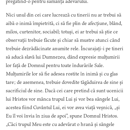
pregătind-o pentru sămânța adevărului.
Nici unul din cei care lucrează cu tinerii nu ar trebui să
aibă o inimă împietrită, ci să fie plin de afecțiune, blând,
milos, curtenitor, sociabil; totuși, ei ar trebui să știe ce
observații trebuie făcute și chiar să mustre atunci când
trebuie dezrădăcinate anumite rele. Încurajați-i pe tineri
să aducă slavă lui Dumnezeu, dând expresie mulțumirii
lor față de Domnul pentru toate îndurările Sale.
Mulțumirile lor să fie adesea rostite în inimă și cu glas
tare; de asemenea, trebuie dovedite tăgăduirea de sine și
sacrificiul de sine. Dacă cei care pretind că sunt ucenicii
lui Hristos vor mânca trupul Lui și vor bea sângele Lui,
acestea fiind Cuvântul Lui, ei vor avea viață veșnică, „și
Eu îl voi învia în ziua de apoi”, spune Domnul Hristos.
„Căci trupul Meu este cu adevărat o hrană și sângele