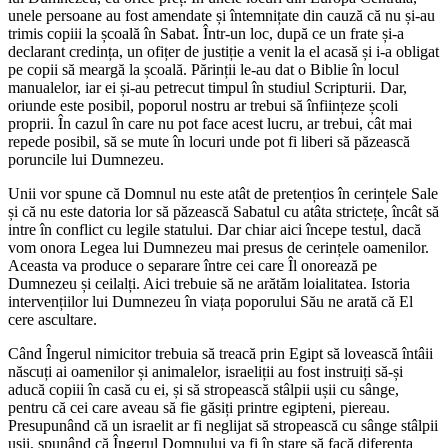
unele persoane au fost amendate și întemnițate din cauză că nu și-au
trimis copiii la școală în Sabat. Într-un loc, după ce un frate și-a
declarant credința, un ofițer de justiție a venit la el acasă și i-a obligat
pe copii să meargă la școală. Părinții le-au dat o Biblie în locul
manualelor, iar ei și-au petrecut timpul în studiul Scripturii. Dar,
oriunde este posibil, poporul nostru ar trebui să înființeze școli
proprii. În cazul în care nu pot face acest lucru, ar trebui, cât mai
repede posibil, să se mute în locuri unde pot fi liberi să păzească
poruncile lui Dumnezeu.
Unii vor spune că Domnul nu este atât de pretențios în cerințele Sale
și că nu este datoria lor să păzească Sabatul cu atâta strictețe, încât să
intre în conflict cu legile statului. Dar chiar aici începe testul, dacă
vom onora Legea lui Dumnezeu mai presus de cerințele oamenilor.
Aceasta va produce o separare între cei care Îl onorează pe
Dumnezeu și ceilalți. Aici trebuie să ne arătăm loialitatea. Istoria
intervențiilor lui Dumnezeu în viața poporului Său ne arată că El
cere ascultare.
Când Îngerul nimicitor trebuia să treacă prin Egipt să lovească întâii
născuți ai oamenilor și animalelor, israeliții au fost instruiți să-și
aducă copiii în casă cu ei, și să stropească stâlpii ușii cu sânge,
pentru că cei care aveau să fie găsiți printre egipteni, piereau.
Presupunând că un israelit ar fi neglijat să stropească cu sânge stâlpii
ușii, spunând că Îngerul Domnului va fi în stare să facă diferența