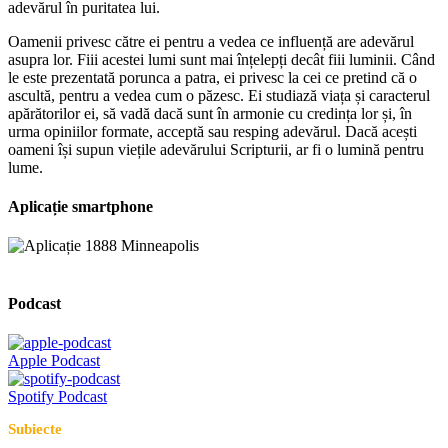
adevărul în puritatea lui.
Oamenii privesc către ei pentru a vedea ce influență are adevărul
asupra lor. Fiii acestei lumi sunt mai înțelepți decât fiii luminii. Când
le este prezentată porunca a patra, ei privesc la cei ce pretind că o
ascultă, pentru a vedea cum o păzesc. Ei studiază viața și caracterul
apărătorilor ei, să vadă dacă sunt în armonie cu credința lor și, în
urma opiniilor formate, acceptă sau resping adevărul. Dacă acești
oameni își supun viețile adevărului Scripturii, ar fi o lumină pentru
lume.
Aplicație smartphone
Podcast
Apple Podcast
Spotify Podcast
Subiecte