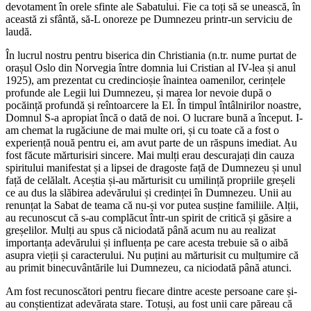
devotament în orele sfinte ale Sabatului. Fie ca toți să se unească, în
această zi sfântă, să-L onoreze pe Dumnezeu printr-un serviciu de
laudă.
În lucrul nostru pentru biserica din Christiania (n.tr. nume purtat de
orașul Oslo din Norvegia între domnia lui Cristian al IV-lea și anul
1925), am prezentat cu credincioșie înaintea oamenilor, cerințele
profunde ale Legii lui Dumnezeu, și marea lor nevoie după o
pocăință profundă și reîntoarcere la El. În timpul întâlnirilor noastre,
Domnul S-a apropiat încă o dată de noi. O lucrare bună a început. I-
am chemat la rugăciune de mai multe ori, și cu toate că a fost o
experiență nouă pentru ei, am avut parte de un răspuns imediat. Au
fost făcute mărturisiri sincere. Mai mulți erau descurajați din cauza
spiritului manifestat și a lipsei de dragoste față de Dumnezeu și unul
față de celălalt. Aceștia și-au mărturisit cu umilință propriile greșeli
ce au dus la slăbirea adevărului și credinței în Dumnezeu. Unii au
renunțat la Sabat de teama că nu-și vor putea susține familiile. Alții,
au recunoscut că s-au complăcut într-un spirit de critică și găsire a
greșelilor. Mulți au spus că niciodată până acum nu au realizat
importanța adevărului și influența pe care acesta trebuie să o aibă
asupra vieții și caracterului. Nu puțini au mărturisit cu mulțumire că
au primit binecuvântările lui Dumnezeu, ca niciodată până atunci.
Am fost recunoscători pentru fiecare dintre aceste persoane care și-
au conștientizat adevărata stare. Totuși, au fost unii care păreau că