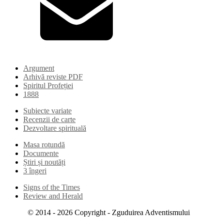
Argument
Arhivă reviste PDF
Spiritul Profeției
1888
Subiecte variate
Recenzii de carte
Dezvoltare spirituală
Masa rotundă
Documente
Știri și noutăți
3 îngeri
Signs of the Times
Review and Herald
© 2014 -
2026
Copyright - Zguduirea Adventismului