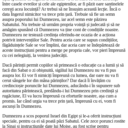
între casele evreilor și cele ale egiptenilor, ar fi păzit oare santinelele
cerești acea locuință? Ar trebui să ne însușim această lecție. Încă o
data Îngerul nimicitor va trece prin țară. Trebuie să fie un semn
asupra poporului lui Dumnezeu, iar acel semn este păzirea
Sabatului. Nu trebuie să urmăm propria voință și judecată și să ne
amăgim spunând că Dumnezeu va ține cont de condițiile noastre.
Dumnezeu ne testează credința oferindu-ne ocazia de a acționa
potrivit intervențiilor Sale. Pentru aceia care se supun condițiilor,
făgăduințele Sale se vor împlini, dar aceia care se îndepărtează de
aceste instrucțiuni pentru a merge pe propria cale, vor pieri împreună
cu cei nelegiuiți, la venirea judecății.
Dacă părinții permit copiilor să primească o educație ca a lumii și să
facă din Sabat o zi obișnuită, sigiliul lui Dumnezeu nu va fi pus
asupra lor. Ei vor fi nimiciți împreună cu lumea, dar oare nu va fi
cerut sângele lor din mâna părinților? Dar dacă îi învățăm cu
credincioșie poruncile lui Dumnezeu, aducându-i în supunere sub
autoritatea părintească, predându-i lui Dumnezeu prin credință și
rugăciune, El va lucra împreună cu eforturile noastre, așa cum a
promis. Iar când urgia va trece prin țară, împreună cu ei, vom fi
ascunși în Dumnezeu.
Dumnezeu a scos poporul Israel din Egipt și le-a oferit instrucțiuni
speciale, pentru ca ei să poată păzi Sabatul. Cele zece porunci rostite
la Sinai și instrucțiunile date lui Moise, au fost scrise pentru