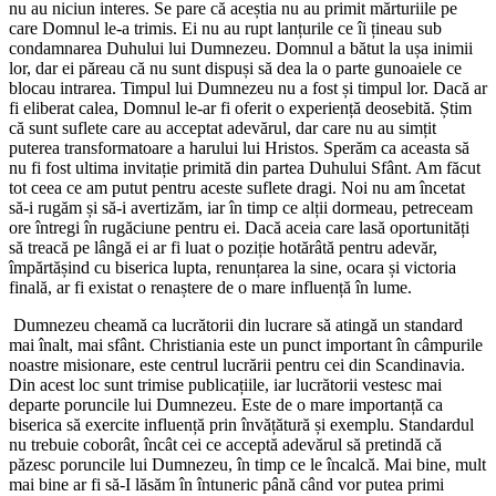
nu au niciun interes. Se pare că aceștia nu au primit mărturiile pe
care Domnul le-a trimis. Ei nu au rupt lanțurile ce îi țineau sub
condamnarea Duhului lui Dumnezeu. Domnul a bătut la ușa inimii
lor, dar ei păreau că nu sunt dispuși să dea la o parte gunoaiele ce
blocau intrarea. Timpul lui Dumnezeu nu a fost și timpul lor. Dacă ar
fi eliberat calea, Domnul le-ar fi oferit o experiență deosebită. Știm
că sunt suflete care au acceptat adevărul, dar care nu au simțit
puterea transformatoare a harului lui Hristos. Sperăm ca aceasta să
nu fi fost ultima invitație primită din partea Duhului Sfânt. Am făcut
tot ceea ce am putut pentru aceste suflete dragi. Noi nu am încetat
să-i rugăm și să-i avertizăm, iar în timp ce alții dormeau, petreceam
ore întregi în rugăciune pentru ei. Dacă aceia care lasă oportunități
să treacă pe lângă ei ar fi luat o poziție hotărâtă pentru adevăr,
împărtășind cu biserica lupta, renunțarea la sine, ocara și victoria
finală, ar fi existat o renaștere de o mare influență în lume.
Dumnezeu cheamă ca lucrătorii din lucrare să atingă un standard
mai înalt, mai sfânt. Christiania este un punct important în câmpurile
noastre misionare, este centrul lucrării pentru cei din Scandinavia.
Din acest loc sunt trimise publicațiile, iar lucrătorii vestesc mai
departe poruncile lui Dumnezeu. Este de o mare importanță ca
biserica să exercite influență prin învățătură și exemplu. Standardul
nu trebuie coborât, încât cei ce acceptă adevărul să pretindă că
păzesc poruncile lui Dumnezeu, în timp ce le încalcă. Mai bine, mult
mai bine ar fi să-I lăsăm în întuneric până când vor putea primi