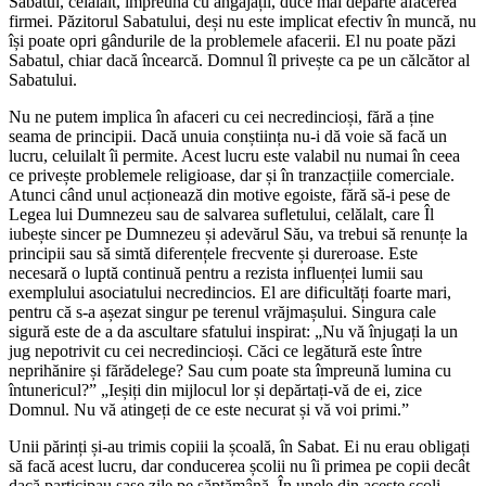
Sabatul, celălalt, împreună cu angajații, duce mai departe afacerea
firmei. Păzitorul Sabatului, deși nu este implicat efectiv în muncă, nu
își poate opri gândurile de la problemele afacerii. El nu poate păzi
Sabatul, chiar dacă încearcă. Domnul îl privește ca pe un călcător al
Sabatului.
Nu ne putem implica în afaceri cu cei necredincioși, fără a ține
seama de principii. Dacă unuia conștiința nu-i dă voie să facă un
lucru, celuilalt îi permite. Acest lucru este valabil nu numai în ceea
ce privește problemele religioase, dar și în tranzacțiile comerciale.
Atunci când unul acționează din motive egoiste, fără să-i pese de
Legea lui Dumnezeu sau de salvarea sufletului, celălalt, care Îl
iubește sincer pe Dumnezeu și adevărul Său, va trebui să renunțe la
principii sau să simtă diferențele frecvente și dureroase. Este
necesară o luptă continuă pentru a rezista influenței lumii sau
exemplului asociatului necredincios. El are dificultăți foarte mari,
pentru că s-a așezat singur pe terenul vrăjmașului. Singura cale
sigură este de a da ascultare sfatului inspirat: „Nu vă înjugați la un
jug nepotrivit cu cei necredincioși. Căci ce legătură este între
neprihănire și fărădelege? Sau cum poate sta împreună lumina cu
întunericul?” „Ieșiți din mijlocul lor și depărtați-vă de ei, zice
Domnul. Nu vă atingeți de ce este necurat și vă voi primi.”
Unii părinți și-au trimis copiii la școală, în Sabat. Ei nu erau obligați
să facă acest lucru, dar conducerea școlii nu îi primea pe copii decât
dacă participau șase zile pe săptămână. În unele din aceste școli,