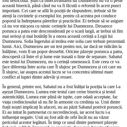
fost nesocotită. Știm că binecuvântarea lui Dumnezeu nu va fi peste
această biserică, până când nu va fi făcută o reformă în acest punct
important. Cei care se află în poziții de răspundere, trebuie să fie
atenți la cuvintele și exemplul lor, pentru că acestea pot conduce
poporul la îndreptarea părerilor și practicilor. Ei trebuie să se asigure
că nu vor micșora cu nimic cerințele lui Dumnezeu. Deoarece
porunca a patra este desconsiderată pe o scară largă, ar trebui să fim
mai serioși și mai hotărâți în a onora această cerință a Legii lui
Dumnezeu. Solia îngerului al treilea este solia care trebuie prezentată
lumii. Aici, Dumnezeu are un test pentru noi, iar dacă ne ridicăm la
înălțime, vom fi un popor deosebit. Oricine păzește porunca a patra,
descoperă că între el și lume este trasată o linie de separare. Sabatul
este testul lui Dumnezeu, nu o cerință omenească. Este ceea ce va
face diferența între aceia care Îl slujesc pe Dumnezeu și cei care nu
Îl slujesc, iar asupra acestui lucru se va concentra ultimul mare
conflict al luptei dintre adevăr și eroare.
În general, printre noi, Sabatul nu a fost înălțat la poziția la care l-a
așezat Dumnezeu. Lumea este testul care cerne biserica și testul
autenticității. Lumea este plină de ispite, care odată acceptate, fac
viața credinciosului să nu fie în armonie cu credința sa. Unii dintre
frații noștri implicați în afaceri, nu au păzit Sabatul potrivit poruncii.
Ei au intrat în parteneriat cu necredincioșii, iar acest lucru i-a
influențat negativ. Unii au fost atât de orbi încât nu au văzut
pericolul acestor legături. În timp ce unul dintre parteneri păzește