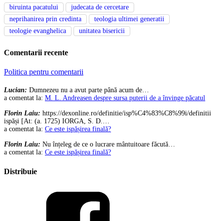
biruinta pacatului
judecata de cercetare
neprihanirea prin credinta
teologia ultimei generatii
teologie evanghelica
unitatea bisericii
Comentarii recente
Politica pentru comentarii
Lucian:
Dumnezeu nu a avut parte până acum de…
a comentat la:
M. L. Andreasen despre sursa puterii de a învinge păcatul
Florin Laiu:
https://dexonline.ro/definitie/isp%C4%83%C8%99i/definitii
ispăși [At: (a. 1725) IORGA, S. D.…
a comentat la:
Ce este ispășirea finală?
Florin Laiu:
Nu înțeleg de ce o lucrare mântuitoare făcută…
a comentat la:
Ce este ispășirea finală?
Distribuie