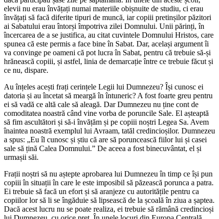
elevii nu erau învățați numai materiile obișnuite de studiu, ci erau
învățați să facă diferite tipuri de muncă, iar copiii pretinșilor păzitori
ai Sabatului erau întorși împotriva zilei Domnului. Unii părinți, în
încercarea de a se justifica, au citat cuvintele Domnului Hristos, care
spunea că este permis a face bine în Sabat. Dar, același argument îi
va convinge pe oameni că pot lucra în Sabat, pentru că trebuie să-și
hrănească copiii, și astfel, linia de demarcație între ce trebuie făcut și
ce nu, dispare.
Au înțeles acești frați cerințele Legii lui Dumnezeu? Își cunosc ei
datoria și au încetat să meargă în întuneric? A fost foarte greu pentru
ei să vadă ce altă cale să aleagă. Dar Dumnezeu nu ține cont de
comoditatea noastră când vine vorba de poruncile Sale. El așteaptă
să fim ascultători și să-i învățăm și pe copiii noștri Legea Sa. Avem
înaintea noastră exemplul lui Avraam, tatăl credincioșilor. Dumnezeu
a spus: „Eu îl cunosc și știu că are să poruncească fiilor lui și casei
sale să țină Calea Domnului.” De aceea a fost binecuvântat, el și
urmașii săi.
Frații noștri să nu aștepte aprobarea lui Dumnezeu în timp ce își pun
copiii în situații în care le este imposibil să păzească porunca a patra.
Ei trebuie să facă un efort și să aranjeze cu autoritățile pentru ca
copiilor lor să li se îngăduie să lipsească de la școală în ziua a șaptea.
Dacă acest lucru nu se poate realiza, ei trebuie să rămână credincioși
lui Dumnezeu, cu orice preț. În unele locuri din Europa Centrală,