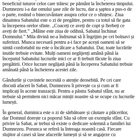
beneficiul tuturor celor care trăiesc pe pământ la încheierea timpului.
Dumnezeu i-a dar omului șase zile de lucru, dar a șaptea a pus-o de
o parte, rostind o binecuvântare asupra celor ce o sfințesc. Ziua
dinaintea Sabatului este o zi de pregătire, pentru ca totul să fie gata
la începerea orelor sfinte. „Coaceți ce aveți de copt și fierbeți ce
aveți de fiert.” „Mâine este ziua de odihnă, Sabatul închinat
Domnului.” Mila divină ne-a îndrumat să îi îngrijim pe cei bolnavi și
suferinzi. Munca necesară pentru a-i face pe acești oameni să se
simtă confortabil nu este o încălcare a Sabatului. Dar, toate lucrările
inutile trebuie evitate. Mulți oameni neglijenți amână până la
începutul Sabatului lucrurile mici ce ar fi trebuit făcute în ziua
pregătirii. Orice lucrare neglijată până la începerea Sabatului trebuie
amânată până la încheierea acestei zile.
Gândurile și cuvintele necesită o atenție deosebită. Pe cei care
discută afaceri în Sabat, Dumnezeu îi privește ca și cum ar fi
implicați în aceste tranzacții. Pentru a păstra Sabatul sfânt, nu ar
trebuie să permitem nici măcar minții noastre să se ocupe cu lucrurile
lumești.
În general, duminica este o zi de sărbătoare și căutare a plăcerilor,
dar Domnul dorește ca poporul Său să ofere un exemplu sfânt. Cu
privire la Sabat, ar trebui să existe o dedicare solemnă a familiei lui
Dumnezeu. Porunca se referă la întreaga noastră casă. Fiecare
slujitor al casei să lase afacerile lumești și să se angajeze cu