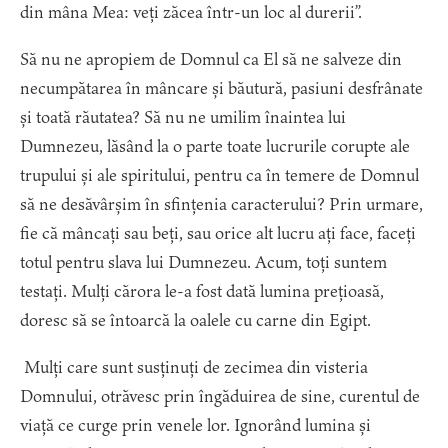
din mâna Mea: veți zăcea într-un loc al durerii”.
Să nu ne apropiem de Domnul ca El să ne salveze din
necumpătarea în mâncare și băutură, pasiuni desfrânate
și toată răutatea? Să nu ne umilim înaintea lui
Dumnezeu, lăsând la o parte toate lucrurile corupte ale
trupului și ale spiritului, pentru ca în temere de Domnul
să ne desăvârșim în sfințenia caracterului? Prin urmare,
fie că mâncați sau beți, sau orice alt lucru ați face, faceți
totul pentru slava lui Dumnezeu. Acum, toți suntem
testați. Mulți cărora le-a fost dată lumina prețioasă,
doresc să se întoarcă la oalele cu carne din Egipt.
Mulți care sunt susținuți de zecimea din visteria
Domnului, otrăvesc prin îngăduirea de sine, curentul de
viață ce curge prin venele lor. Ignorând lumina și