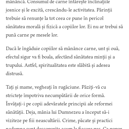
mănâncă. Consumul de carne întărește înclinațiile
josnice și le excită, crescându-le activitatea. Părinții
trebuie să renunțe la tot ceea ce pune în pericol
sănătatea morală și fizică a copiilor lor. Ei nu ar trebui să
pună carne pe mesele lor.
Dacă le îngăduie copiilor să mănânce carne, unt și ouă,
efectul sigur va fi boala, afectând sănătatea minții și a
trupului. Astfel, spiritualitatea este slăbită și adesea
distrusă.
Tați și mame, vegheați în rugăciune. Păziți-vă cu
strictețe împotriva necumpătării de orice formă.
Învățați-i pe copii adevăratele principii ale reformei
sănătății. Deja, mânia lui Dumnezeu a început să-i
viziteze pe fiii neascultării. Crime, păcate și practici
nedemne sunt descoperite acum la fiecare pas. Ca popor,