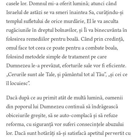
casele lor. Domnul mi-a oferit lumină; atunci când
Israelul de astăzi se va smeri înaintea Sa, curățindu-și
templul sufletului de orice murdărie, El le va asculta
rugăciunile în dreptul bolnavilor, și Îi va binecuvânta în
folosirea remediilor pentru boală. Când prin credință,
omul face tot ceea ce poate pentru a combate boala,
folosind metodele simple de tratament pe care
Dumnezeu le-a prevăzut, eforturile sale vor fi eficiente.
„Cerurile sunt ale Tale, și pământul tot al Tău”, „și cei ce
îl locuiesc”.
Dacă după ce au primit atât de multă lumină, oamenii
din poporul lui Dumnezeu continuă să îndrăgească
obiceiurile greșite, să se auto-complacă și să refuze
reforma, cu siguranță vor suferi consecințele abuzului
lor. Dacă sunt hotărâți să-și satisfacă apetitul pervertit cu