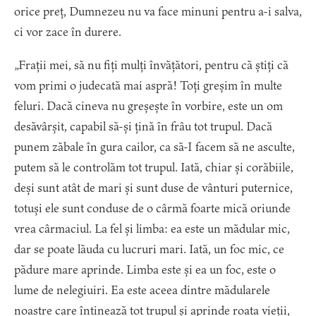
orice preț, Dumnezeu nu va face minuni pentru a-i salva,
ci vor zace în durere.
„Frații mei, să nu fiți mulți învățători, pentru că știți că
vom primi o judecată mai aspră! Toți greșim în multe
feluri. Dacă cineva nu greșește în vorbire, este un om
desăvârșit, capabil să-și țină în frâu tot trupul. Dacă
punem zăbale în gura cailor, ca să-I facem să ne asculte,
putem să le controlăm tot trupul. Iată, chiar și corăbiile,
deși sunt atât de mari și sunt duse de vânturi puternice,
totuși ele sunt conduse de o cârmă foarte mică oriunde
vrea cârmaciul. La fel și limba: ea este un mădular mic,
dar se poate lăuda cu lucruri mari. Iată, un foc mic, ce
pădure mare aprinde. Limba este și ea un foc, este o
lume de nelegiuiri. Ea este aceea dintre mădularele
noastre care întinează tot trupul și aprinde roata vieții,