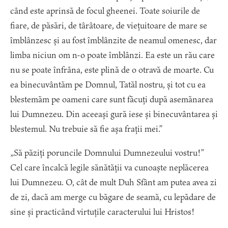
când este aprinsă de focul gheenei. Toate soiurile de
fiare, de păsări, de târâtoare, de viețuitoare de mare se
îmblânzesc și au fost îmblânzite de neamul omenesc, dar
limba niciun om n-o poate îmblânzi. Ea este un rău care
nu se poate înfrâna, este plină de o otravă de moarte. Cu
ea binecuvântăm pe Domnul, Tatăl nostru, și tot cu ea
blestemăm pe oameni care sunt făcuți după asemănarea
lui Dumnezeu. Din aceeași gură iese și binecuvântarea și
blestemul. Nu trebuie să fie așa frații mei.”
„Să păziți poruncile Domnului Dumnezeului vostru!”
Cel care încalcă legile sănătății va cunoaște neplăcerea
lui Dumnezeu. O, cât de mult Duh Sfânt am putea avea zi
de zi, dacă am merge cu băgare de seamă, cu lepădare de
sine și practicând virtuțile caracterului lui Hristos!