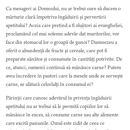
Ca mesageri ai Domnului, nu ar trebui oare să ducem o
mărturie clară împotriva îngăduirii și pervertirii
apetitului? Aceia care pretind a fi slujitori ai evangheliei,
proclamând cel mai solemn adevăr dat muritorilor, vor
face din stomacul lor o groapă de gunoi? Dumnezeu a
oferit o abundență de fructe și cereale, care pot fi
preparate sănătos și consumate în cantități potrivite. De
ce, atunci, oamenii continuă să mănânce carne? Putem
avea încredere în pastori care la mesele unde se servește
carne, se alătură celorlalți în consumul ei?
Părinții care cunosc adevărul în privința îngăduirii
apetitului nu ar trebui să le permită copiilor lor să
mănânce în exces, să consume carne sau alte alimente
care excită pasiunile. Omul este zidit de ceea ce