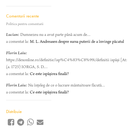
Comentarii recente
Politica pentru comentarii
Lucian:
Dumnezeu nu a avut parte până acum de…
a comentat la:
M. L. Andreasen despre sursa puterii de a învinge păcatul
Florin Laiu:
https://dexonline.ro/definitie/isp%C4%83%C8%99i/definitii ispăși [At:
(a. 1725) IORGA, S. D.…
a comentat la:
Ce este ispășirea finală?
Florin Laiu:
Nu înțeleg de ce o lucrare mântuitoare făcută…
a comentat la:
Ce este ispășirea finală?
Distribuie