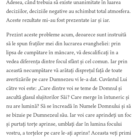
Adesea, când trebuia să existe unanimitate în luarea
deciziilor, deciziile negative au schimbat total atmosfera.
Aceste rezultate mi-au fost prezentate iar și iar.
Prezint aceste probleme acum, deoarece sunt instruită
să le spun fraților mei din lucrarea evangheliei: prin
lipsa de cumpătare în mâncare, vă descalificați în a
vedea diferența dintre focul sfânt și cel comun. Iar prin
această necumpătare vă arătați disprețul față de toate
avertizările pe care Dumnezeu vi le-a dat. Cuvântul Lui
către voi este: „Care dintre voi se teme de Domnul și
ascultă glasul slujitorilor Săi? Care merge în întuneric și
nu are lumină? Să se încreadă în Numele Domnului și să
se bizuie pe Dumnezeul său. Iar voi care aprindeți un foc
și purtați torțe aprinse, umblați dar în lumina focului
vostru, a torțelor pe care le-ați aprins! Aceasta veți primi