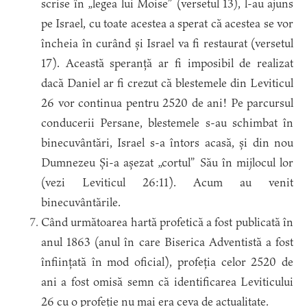
scrise în „legea lui Moise” (versetul 13), l-au ajuns
pe Israel, cu toate acestea a sperat că acestea se vor
încheia în curând și Israel va fi restaurat (versetul
17). Această speranță ar fi imposibil de realizat
dacă Daniel ar fi crezut că blestemele din Leviticul
26 vor continua pentru 2520 de ani! Pe parcursul
conducerii Persane, blestemele s-au schimbat în
binecuvântări, Israel s-a întors acasă, și din nou
Dumnezeu Și-a așezat „cortul” Său în mijlocul lor
(vezi Leviticul 26:11). Acum au venit
binecuvântările.
Când următoarea hartă profetică a fost publicată în
anul 1863 (anul în care Biserica Adventistă a fost
înființată în mod oficial), profeția celor 2520 de
ani a fost omisă semn că identificarea Leviticului
26 cu o profeție nu mai era ceva de actualitate.