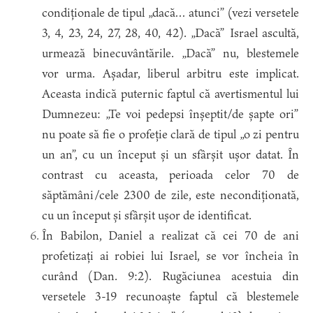
condiționale de tipul „dacă… atunci” (vezi versetele
3, 4, 23, 24, 27, 28, 40, 42). „Dacă” Israel ascultă,
urmează binecuvântările. „Dacă” nu, blestemele
vor urma. Așadar, liberul arbitru este implicat.
Aceasta indică puternic faptul că avertismentul lui
Dumnezeu: „Te voi pedepsi înșeptit/de șapte ori”
nu poate să fie o profeție clară de tipul „o zi pentru
un an”, cu un început și un sfârșit ușor datat. În
contrast cu aceasta, perioada celor 70 de
săptămâni/cele 2300 de zile, este necondiționată,
cu un început și sfârșit ușor de identificat.
În Babilon, Daniel a realizat că cei 70 de ani
profetizați ai robiei lui Israel, se vor încheia în
curând (Dan. 9:2). Rugăciunea acestuia din
versetele 3-19 recunoaște faptul că blestemele