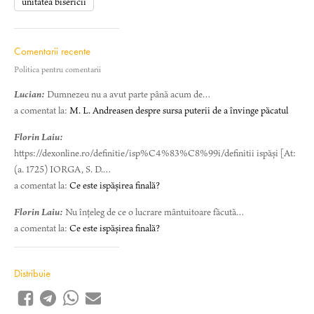
unitatea bisericii
Comentarii recente
Politica pentru comentarii
Lucian:
Dumnezeu nu a avut parte până acum de…
a comentat la:
M. L. Andreasen despre sursa puterii de a învinge păcatul
Florin Laiu:
https://dexonline.ro/definitie/isp%C4%83%C8%99i/definitii ispăși [At:
(a. 1725) IORGA, S. D.…
a comentat la:
Ce este ispășirea finală?
Florin Laiu:
Nu înțeleg de ce o lucrare mântuitoare făcută…
a comentat la:
Ce este ispășirea finală?
Distribuie