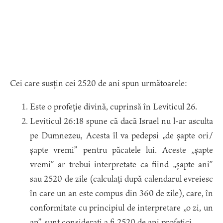
Cei care susțin cei 2520 de ani spun următoarele:
Este o profeție divină, cuprinsă în Leviticul 26.
Leviticul 26:18 spune că dacă Israel nu l-ar asculta
pe Dumnezeu, Acesta îl va pedepsi „de șapte ori/
șapte vremi” pentru păcatele lui. Aceste „șapte
vremi” ar trebui interpretate ca fiind „șapte ani”
sau 2520 de zile (calculați după calendarul evreiesc
în care un an este compus din 360 de zile), care, în
conformitate cu principiul de interpretare „o zi, un
an”, sunt considerați a fi 2520 de ani profetici.