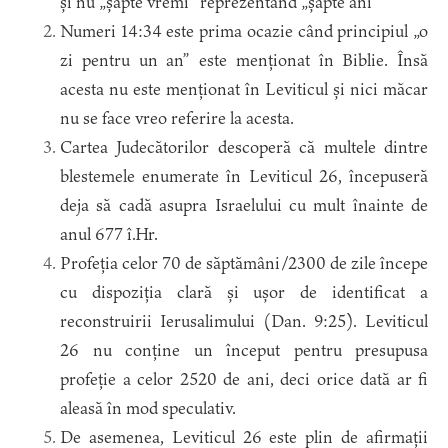
și nu „șapte vremi” reprezentând „șapte ani”
Numeri 14:34 este prima ocazie când principiul „o
zi pentru un an” este menționat în Biblie. Însă
acesta nu este menționat în Leviticul și nici măcar
nu se face vreo referire la acesta.
Cartea Judecătorilor descoperă că multele dintre
blestemele enumerate în Leviticul 26, începuseră
deja să cadă asupra Israelului cu mult înainte de
anul 677 î.Hr.
Profeția celor 70 de săptămâni/2300 de zile începe
cu dispoziția clară și ușor de identificat a
reconstruirii Ierusalimului (Dan. 9:25). Leviticul
26 nu conține un început pentru presupusa
profeție a celor 2520 de ani, deci orice dată ar fi
aleasă în mod speculativ.
De asemenea, Leviticul 26 este plin de afirmații