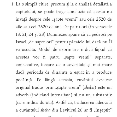
La o simplă citire, precum și la o analiză detaliată a
capitolului, se poate trage concluzia că acesta nu
învață despre cele „șapte vremi” sau cele 2520 de
zile sau cei 2520 de ani. De patru ori (în versetele
18, 21, 24 și 28) Dumnezeu spune că va pedepsi pe
Israel „de șapte ori” pentru păcatele lui dacă nu Îl
va asculta. Modul de exprimare indică faptul că
acestea vor fi patru „șapte vremi” separate,
consecutive, fiecare de o severitate și mai mare
dacă perioada de dinainte a eșuat în a produce
pocăință. Pe lângă aceasta, cuvântul evreiesc
original tradus prin „șapte vremi” (
sheba
) este un
adverb (indicând intensitate) și nu un substantiv
(care indică durata). Astfel că, traducerea adecvată
a cuvântului
sheba
din Leviticul 26 ar fi „înșeptit”