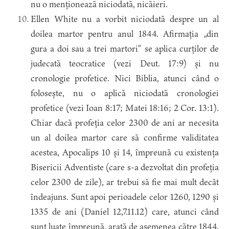
nu o menționează niciodată, nicăieri.
Ellen White nu a vorbit niciodată despre un al
doilea martor pentru anul 1844. Afirmația „din
gura a doi sau a trei martori” se aplica curților de
judecată teocratice (vezi Deut. 17:9) și nu
cronologie profetice. Nici Biblia, atunci când o
folosește, nu o aplică niciodată cronologiei
profetice (vezi Ioan 8:17; Matei 18:16; 2 Cor. 13:1).
Chiar dacă profeția celor 2300 de ani ar necesita
un al doilea martor care să confirme validitatea
acestea, Apocalips 10 și 14, împreună cu existența
Bisericii Adventiste (care s-a dezvoltat din profeția
celor 2300 de zile), ar trebui să fie mai mult decât
îndeajuns. Sunt apoi perioadele celor 1260, 1290 și
1335 de ani (Daniel 12,7.11.12) care, atunci când
sunt luate împreună, arată de asemenea către 1844,