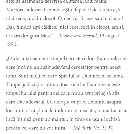
este de asemenea descrisă ca starea laodiceană.
Martorul adevărat spune: «Ştiu faptele tale: că nu eşti
nici rece, nici în clocot. O, dacă ai fi rece sau în clocot!
Dar, fiindcă eşti căldicel, nici rece, nici în clocot, am să
te vărs din gura Mea.” –
Review and Herald
, 19 august
1890.
„O, de ar ști oamenii timpul cercetării lor! Sunt mulți cei
care încă nu au auzit adevărul cercetător pentru acest
timp. Sunt mulți cu care Spiritul lui Dumnezeu se luptă.
Timpul judecăților nimicitoare ale lui Dumnezeu este
timpul harului pentru cei care nu au avut prilej să afle
care este adevărul. Cu duioșie va privi Domnul asupra
lor. Inima Lui plină de îndurare e mișcată; mâna Lui este
încă întinsă pentru a mântui, în timp ce ușa e închisă
pentru cei care nu vor intra.” –
Mărturii,
Vol. 9, 97.