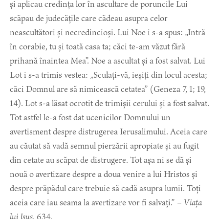
și aplicau credința lor în ascultare de poruncile Lui
scăpau de judecățile care cădeau asupra celor
neascultători și necredincioși. Lui Noe i s-a spus: „Intră
în corabie, tu și toată casa ta; căci te-am văzut fără
prihană înaintea Mea”. Noe a ascultat și a fost salvat. Lui
Lot i s-a trimis vestea: „Sculați-vă, ieșiți din locul acesta;
căci Domnul are să nimicească cetatea” (Geneza 7, 1; 19,
14). Lot s-a lăsat ocrotit de trimișii cerului și a fost salvat.
Tot astfel le-a fost dat ucenicilor Domnului un
avertisment despre distrugerea Ierusalimului. Aceia care
au căutat să vadă semnul pierzării apropiate și au fugit
din cetate au scăpat de distrugere. Tot așa ni se dă și
nouă o avertizare despre a doua venire a lui Hristos și
despre prăpădul care trebuie să cadă asupra lumii. Toți
aceia care iau seama la avertizare vor fi salvați.” –
Viața
lui Isus
, 634.