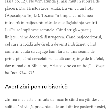
Isaia 56, 12). Ne vom afunda și mai mult în iubirea de
plăceri. Dar Hristos zice: «Iată, Eu vin ca un hoț»
(Apocalipsa 16, 15). Tocmai în timpul când lumea
întreabă în batjocură: «Unde este făgăduința venirii
Lui?» se împlinesc semnele. Când strigă «pace și
liniște», vine deodată distrugerea. Când batjocoritorul,
cel care leapădă adevărul, a devenit îndrăzneț, când
oamenii caută să câștige bani fără să țină seama de
principii, când cercetătorul caută cunoștințe de tot felul,
dar numai din Biblie nu, Hristos vine ca un hoț.” –
Viața
lui Isus
, 634-635.
Avertizări pentru biserică
„Inima mea este chinuită de moarte când mă gândesc la
soliile fără viață, prezentate de unii dintre pastorii noștri,