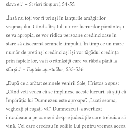
slava ei.” –
Scrieri timpurii
, 54-55.
„Însă nu toți vor fi prinși în lanțurile amăgirilor
vrăjmașului. Când sfârșitul tuturor lucrurilor pământești
se va apropia, se vor ridica persoane credincioase în
stare să discearnă semnele timpului. În timp ce un mare
număr de pretinși credincioși își vor tăgădui credința
prin faptele lor, va fi o rămășiță care va răbda până la
sfârșit.” –
Faptele apostolilor
, 535-536.
„După ce a arătat semnele venirii Sale, Hristos a spus:
„Când veți vedea că se împlinesc aceste lucruri, să știți că
Împărăția lui Dumnezeu este aproape”. „Luați seama,
vegheați și rugați-vă.” Dumnezeu i-a avertizat
întotdeauna pe oameni despre judecățile care trebuiau să
vină. Cei care credeau în soliile Lui pentru vremea aceea