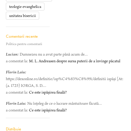
teologie evanghelica
unitatea bisericii
Comentarii recente
Politica pentru comentarii
Lucian:
Dumnezeu nu a avut parte până acum de…
a comentat la:
M. L. Andreasen despre sursa puterii de a învinge păcatul
Florin Laiu:
https://dexonline.ro/definitie/isp%C4%83%C8%99i/definitii ispăși [At:
(a. 1725) IORGA, S. D.…
a comentat la:
Ce este ispășirea finală?
Florin Laiu:
Nu înțeleg de ce o lucrare mântuitoare făcută…
a comentat la:
Ce este ispășirea finală?
Distribuie