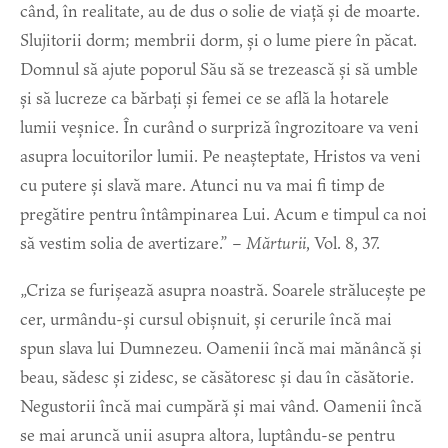
când, în realitate, au de dus o solie de viață și de moarte.
Slujitorii dorm; membrii dorm, și o lume piere în păcat.
Domnul să ajute poporul Său să se trezească și să umble
și să lucreze ca bărbați și femei ce se află la hotarele
lumii veșnice. În curând o surpriză îngrozitoare va veni
asupra locuitorilor lumii. Pe neașteptate, Hristos va veni
cu putere și slavă mare. Atunci nu va mai fi timp de
pregătire pentru întâmpinarea Lui. Acum e timpul ca noi
să vestim solia de avertizare.” –
Mărturii
, Vol. 8, 37.
„Criza se furișează asupra noastră. Soarele strălucește pe
cer, urmându-și cursul obișnuit, și cerurile încă mai
spun slava lui Dumnezeu. Oamenii încă mai mănâncă și
beau, sădesc și zidesc, se căsătoresc și dau în căsătorie.
Negustorii încă mai cumpără și mai vând. Oamenii încă
se mai aruncă unii asupra altora, luptându-se pentru