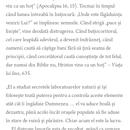
vin ca un hoț” (Apocalipsa 16, 15). Tocmai în timpul
când lumea întreabă în batjocură: „Unde este făgăduința
venirii Lui?” se împlinesc semnele. Când strigă „pace și
liniște”, vine deodată distrugerea. Când batjocoritorul,
cel care leapădă adevărul, a devenit îndrăzneț, când
oamenii caută să câștige bani fără să țină seama de
principii, când cercetătorul caută cunoștințe de tot felul,
dar numai din Biblie nu, Hristos vine ca un hoț.” –
Viața
lui Isus
, 635.
„El a studiat secretele laboratoarelor naturii și își
folosește toată puterea pentru a controla aceste elemente
atât cât îi îngăduie Dumnezeu. … el va aduce boală și
dezastru, până acolo încât orașele populate să fie aduse
în stare de ruină și părăsire. Chiar acum el este la lucru.
… El distruge lanurile gata de recoltat, având ca urmare