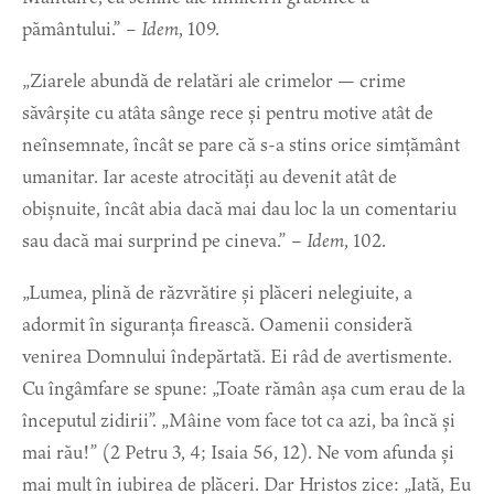
pământului.”
– Idem
, 109.
„Ziarele abundă de relatări ale crimelor — crime
săvârșite cu atâta sânge rece și pentru motive atât de
neînsemnate, încât se pare că s-a stins orice simțământ
umanitar. Iar aceste atrocități au devenit atât de
obișnuite, încât abia dacă mai dau loc la un comentariu
sau dacă mai surprind pe cineva.” –
Idem
, 102.
„Lumea, plină de răzvrătire și plăceri nelegiuite, a
adormit în siguranța firească. Oamenii consideră
venirea Domnului îndepărtată. Ei râd de avertismente.
Cu îngâmfare se spune: „Toate rămân așa cum erau de la
începutul zidirii”. „Mâine vom face tot ca azi, ba încă și
mai rău!” (2 Petru 3, 4; Isaia 56, 12). Ne vom afunda și
mai mult în iubirea de plăceri. Dar Hristos zice: „Iată, Eu