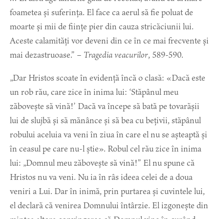
foametea și suferința. El face ca aerul să fie poluat de
moarte și mii de ființe pier din cauza stricăciunii lui.
Aceste calamități vor deveni din ce în ce mai frecvente și
mai dezastruoase.” –
Tragedia veacurilor
, 589-590.
„Dar Hristos scoate în evidență încă o clasă: «Dacă este
un rob rău, care zice în inima lui: ‘Stăpânul meu
zăbovește să vină!’ Dacă va începe să bată pe tovarășii
lui de slujbă și să mănânce și să bea cu bețivii, stăpânul
robului aceluia va veni în ziua în care el nu se așteaptă și
în ceasul pe care nu-l știe». Robul cel rău zice în inima
lui: „Domnul meu zăbovește să vină!” El nu spune că
Hristos nu va veni. Nu ia în râs ideea celei de a doua
veniri a Lui. Dar în inimă, prin purtarea și cuvintele lui,
el declară că venirea Domnului întârzie. El izgonește din