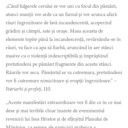
„Când fulgerele cerului se vor uni cu focul din pământ,
atunci munții vor arde ca un furnal și vor arunca afară
râuri îngrozitoare de lavă incandescentă, acoperind
grădini și câmpii, sate și orașe. Masa aceasta de
elemente topite până la incandescență, revărsându-se în
râuri, va face ca apa să fiarbă, aruncând în aer stânci
masive cu o violență indescriptibilă și împrăștiind
pretutindeni pe pământ fragmente din aceste stânci.
Râurile vor seca. Pământul se va cutremura, pretutindeni
vor fi cutremure nimicitoare și erupții îngrozitoare.” –
Patriarhi și profeți
, 110.
„Aceste manifestări extraordinare vor fi din ce în ce mai
dese și mai teribile chiar înainte de evenimentul
revenirii lui Isus Hristos și de sfârșitul Planului de
Mântuire, ca semne ale nimicirii grabnice a