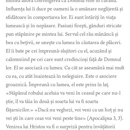
mintea altora convingerea că Domnul vine în curând.
Influența lui îi duce pe oameni la o amânare neglijentă și
sfidătoare în comportarea lor. Ei sunt întăriți în viața
lumească și în nepăsare. Pasiuni firești, gânduri stricate
pun stăpânire pe mintea lui. Servul cel rău mănâncă și
bea cu bețivii, se unește cu lumea în căutarea de plăceri.
El îi bate pe cei împreună-slujitori cu el, acuzând și
calomniind pe cei care sunt credincioși față de Domnul
lor. El se asociază cu lumea. Cu cât se aseamănă mai mult
cu ea, cu atât înaintează în nelegiuire. Este o asociere
groaznică. Împreună cu lumea, el este prins în laț.
«Stăpânul robului aceluia va veni în ceasul pe care nu-l
știe, îl va tăia în două și soarta lui va fi soarta
fățarnicilor.» «Dacă nu veghezi, voi veni ca un hoț și nu
vei ști în care ceas voi veni peste tine» (Apocalipsa 3, 3).
Venirea lui Hristos va fi o surpriză pentru învățătorii