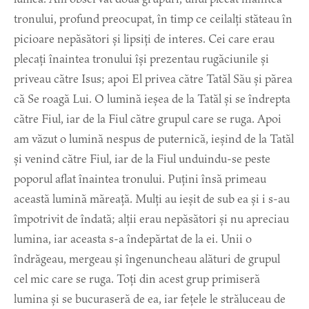
tronului, profund preocupat, în timp ce ceilalți stăteau în
picioare nepăsători și lipsiți de interes. Cei care erau
plecați înaintea tronului își prezentau rugăciunile și
priveau către Isus; apoi El privea către Tatăl Său și părea
că Se roagă Lui. O lumină ieșea de la Tatăl și se îndrepta
către Fiul, iar de la Fiul către grupul care se ruga. Apoi
am văzut o lumină nespus de puternică, ieșind de la Tatăl
și venind către Fiul, iar de la Fiul unduindu-se peste
poporul aflat înaintea tronului. Puțini însă primeau
această lumină măreață. Mulți au ieșit de sub ea și i s-au
împotrivit de îndată; alții erau nepăsători și nu apreciau
lumina, iar aceasta s-a îndepărtat de la ei. Unii o
îndrăgeau, mergeau și îngenuncheau alături de grupul
cel mic care se ruga. Toți din acest grup primiseră
lumina și se bucuraseră de ea, iar fețele le străluceau de