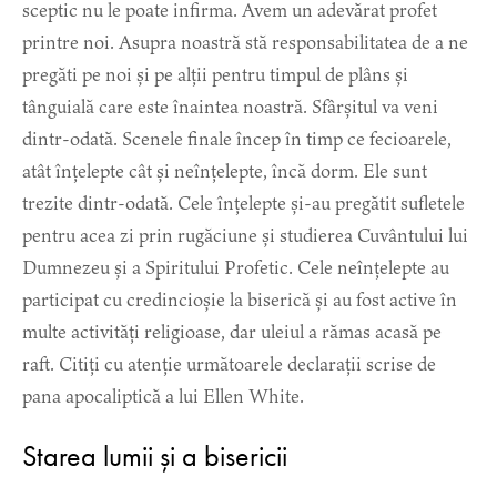
sceptic nu le poate infirma. Avem un adevărat profet
printre noi. Asupra noastră stă responsabilitatea de a ne
pregăti pe noi și pe alții pentru timpul de plâns și
tânguială care este înaintea noastră. Sfârșitul va veni
dintr-odată. Scenele finale încep în timp ce fecioarele,
atât înțelepte cât și neînțelepte, încă dorm. Ele sunt
trezite dintr-odată. Cele înțelepte și-au pregătit sufletele
pentru acea zi prin rugăciune și studierea Cuvântului lui
Dumnezeu și a Spiritului Profetic. Cele neînțelepte au
participat cu credincioșie la biserică și au fost active în
multe activități religioase, dar uleiul a rămas acasă pe
raft. Citiți cu atenție următoarele declarații scrise de
pana apocaliptică a lui Ellen White.
Starea lumii și a bisericii