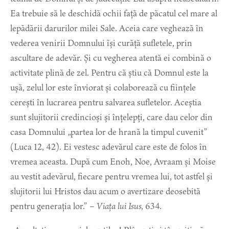
Ea trebuie să le deschidă ochii față de păcatul cel mare al
lepădării darurilor milei Sale. Aceia care veghează în
vederea venirii Domnului își curăță sufletele, prin
ascultare de adevăr. Și cu vegherea atentă ei combină o
activitate plină de zel. Pentru că știu că Domnul este la
ușă, zelul lor este înviorat și colaborează cu ființele
cerești în lucrarea pentru salvarea sufletelor. Aceștia
sunt slujitorii credincioși și înțelepți, care dau celor din
casa Domnului „partea lor de hrană la timpul cuvenit”
(Luca 12, 42). Ei vestesc adevărul care este de folos în
vremea aceasta. După cum Enoh, Noe, Avraam și Moise
au vestit adevărul, fiecare pentru vremea lui, tot astfel și
slujitorii lui Hristos dau acum o avertizare deosebită
pentru generația lor.” –
Viața lui Isus,
634.