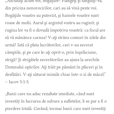
„Ascultaţi acum voi, bogaţilor! Plângeţi şi tânguiţi-vă,
din pricina nenorocirilor, cari au să vină peste voi.
Bogăţiile voastre au putrezit, şi hainele voastre sunt
roase de molii. Aurul şi argintul vostru au ruginit; şi
rugina lor va fi o dovadă împotriva voastră: ca focul are
să vă mănânce carnea! V-aţi strâns comori în zilele din
urmă! Iată că plata lucrătorilor, cari v-au secerat
câmpiile, şi pe care le-aţi oprit-o, prin înşelăciune,
strigă! Şi strigătele secerătorilor au ajuns la urechile
Domnului oştirilor. Aţi trăit pe pământ în plăceri şi în
desfătări. V-aţi săturat inimile chiar într-o zi de măcel.”
– Iacov 5:1-5.
„Banii care nu aduc rezultate imediate, când sunt
investiți în lucrarea de salvare a sufletelor, li se par a fi o
pierdere totală. Curând, tocmai banii care sunt investiți