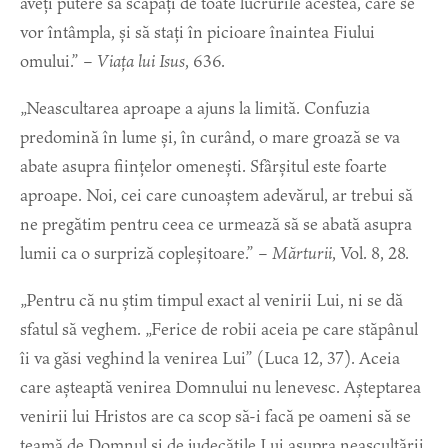
aveți putere să scăpați de toate lucrurile acestea, care se
vor întâmpla, și să stați în picioare înaintea Fiului
omului.” –
Viața lui Isus
, 636.
„Neascultarea aproape a ajuns la limită. Confuzia
predomină în lume și, în curând, o mare groază se va
abate asupra ființelor omenești. Sfârșitul este foarte
aproape. Noi, cei care cunoaștem adevărul, ar trebui să
ne pregătim pentru ceea ce urmează să se abată asupra
lumii ca o surpriză copleșitoare.” –
Mărturii
, Vol. 8, 28.
„Pentru că nu știm timpul exact al venirii Lui, ni se dă
sfatul să veghem. „Ferice de robii aceia pe care stăpânul
îi va găsi veghind la venirea Lui” (Luca 12, 37). Aceia
care așteaptă venirea Domnului nu lenevesc. Așteptarea
venirii lui Hristos are ca scop să-i facă pe oameni să se
teamă de Domnul și de judecățile Lui asupra neascultării.