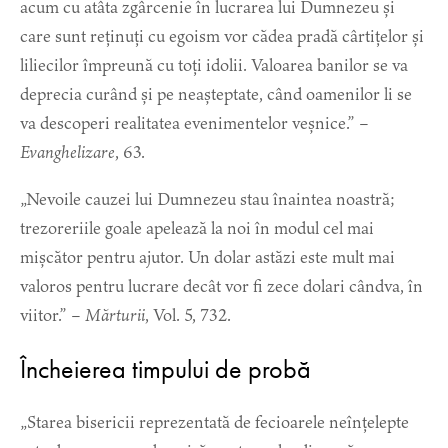
acum cu atâta zgârcenie în lucrarea lui Dumnezeu și
care sunt reținuți cu egoism vor cădea pradă cârtițelor și
liliecilor împreună cu toți idolii. Valoarea banilor se va
deprecia curând și pe neașteptate, când oamenilor li se
va descoperi realitatea evenimentelor veșnice.” –
Evanghelizare
, 63.
„Nevoile cauzei lui Dumnezeu stau înaintea noastră;
trezoreriile goale apelează la noi în modul cel mai
mișcător pentru ajutor. Un dolar astăzi este mult mai
valoros pentru lucrare decât vor fi zece dolari cândva, în
viitor.” –
Mărturii
, Vol. 5, 732.
Încheierea timpului de probă
„Starea bisericii reprezentată de fecioarele neînțelepte