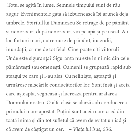
„Totul se agită în lume. Semnele timpului sunt de rău
augur. Evenimentele gata să izbucnească își aruncă deja
umbrele. Spiritul lui Dumnezeu Se retrage de pe pământ
și nenorociri după nenorociri vin pe apă și pe uscat. Au
loc furtuni mari, cutremure de pământ, incendii,
inundații, crime de tot felul. Cine poate citi viitorul?
Unde este siguranța? Siguranța nu este în nimic din cele
pământești sau omenești. Oamenii se grupează rapid sub
steagul pe care și l-au ales. Cu neliniște, așteaptă și
urmăresc mișcările conducătorilor lor. Sunt însă și aceia
care așteaptă, veghează și lucrează pentru arătarea
Domnului nostru. O altă clasă se aliază sub conducerea
primului mare apostat. Puțini sunt aceia care cred din
toată inima și din tot sufletul că avem de evitat un iad și
că avem de câștigat un cer. ” –
Viața lui Isus
, 636.