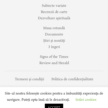
Subiecte variate
Recenzii de carte
Dezvoltare spirituală
Masa rotundă
Documente
Știri și noutăți
3 îngeri
Signs of the Times
Review and Herald
Termeni și condiții
Politica de confidențialitate
Site-ul nostru folosește cookies pentru a îmbunătăți experiența de
navigare. Puteți opta însă să le dezactivați.
Setări cookies
© 2014 -
2026
Copyright - Zguduirea Adventismului
ACCEPT