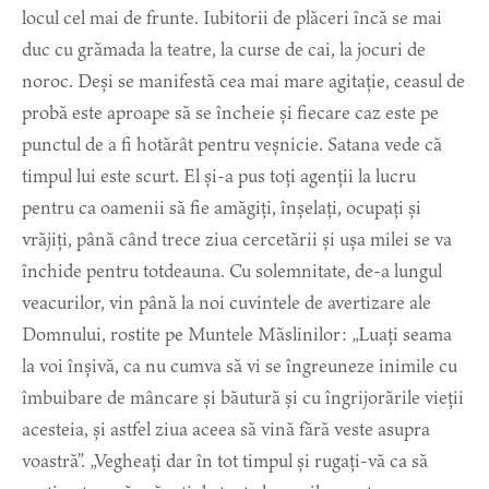
locul cel mai de frunte. Iubitorii de plăceri încă se mai
duc cu grămada la teatre, la curse de cai, la jocuri de
noroc. Deși se manifestă cea mai mare agitație, ceasul de
probă este aproape să se încheie și fiecare caz este pe
punctul de a fi hotărât pentru veșnicie. Satana vede că
timpul lui este scurt. El și-a pus toți agenții la lucru
pentru ca oamenii să fie amăgiți, înșelați, ocupați și
vrăjiți, până când trece ziua cercetării și ușa milei se va
închide pentru totdeauna. Cu solemnitate, de-a lungul
veacurilor, vin până la noi cuvintele de avertizare ale
Domnului, rostite pe Muntele Măslinilor: „Luați seama
la voi înșivă, ca nu cumva să vi se îngreuneze inimile cu
îmbuibare de mâncare și băutură și cu îngrijorările vieții
acesteia, și astfel ziua aceea să vină fără veste asupra
voastră”. „Vegheați dar în tot timpul și rugați-vă ca să