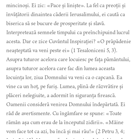
mincinoși. Ei zic: «Pace și liniște». La fel ca preoții și
învățătorii dinaintea căderii Ierusalimului, ei caută ca
biserica să se bucure de prosperitate și slavă.
Interpretează semnele timpului ca preînchipuind lucrul
acesta. Dar ce zice Cuvântul Inspirației? «O prăpădenie
neașteptată va veni peste ei» (1 Tesaloniceni 5, 3).
Asupra tuturor acelora care locuiesc pe fața pământului,
asupra tuturor acelora care fac din lumea aceasta
locuința lor, ziua Domnului va veni ca o capcană. Ea
vine ca un hoț, pe furiș. Lumea, plină de răzvrătire și
plăceri nelegiuite, a adormit în siguranța firească.
Oamenii consideră venirea Domnului îndepărtată. Ei
râd de avertismente. Cu îngâmfare se spune: «Toate
rămân așa cum erau de la începutul zidirii». «Mâine
vom face tot ca azi, ba încă și mai rău!» (2 Petru 3, 4;