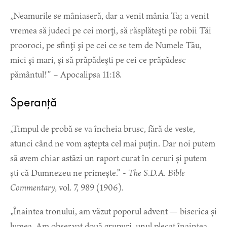
„Neamurile se mâniaseră, dar a venit mânia Ta; a venit
vremea să judeci pe cei morţi, să răsplăteşti pe robii Tăi
prooroci, pe sfinţi şi pe cei ce se tem de Numele Tău,
mici şi mari, şi să prăpădeşti pe cei ce prăpădesc
pământul!” – Apocalipsa 11:18.
Speranță
„Timpul de probă se va încheia brusc, fără de veste,
atunci când ne vom aștepta cel mai puțin. Dar noi putem
să avem chiar astăzi un raport curat în ceruri și putem
ști că Dumnezeu ne primește.” -
The S.D.A. Bible
Commentary,
vol. 7, 989 (1906).
„Înaintea tronului, am văzut poporul advent — biserica și
lumea. Am observat două grupuri, unul plecat înaintea