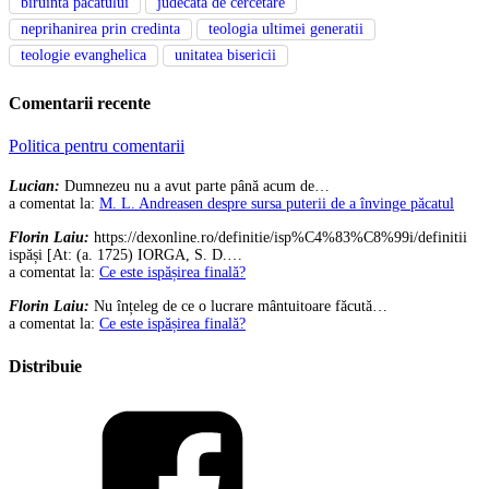
biruinta pacatului
judecata de cercetare
neprihanirea prin credinta
teologia ultimei generatii
teologie evanghelica
unitatea bisericii
Comentarii recente
Politica pentru comentarii
Lucian:
Dumnezeu nu a avut parte până acum de…
a comentat la:
M. L. Andreasen despre sursa puterii de a învinge păcatul
Florin Laiu:
https://dexonline.ro/definitie/isp%C4%83%C8%99i/definitii
ispăși [At: (a. 1725) IORGA, S. D.…
a comentat la:
Ce este ispășirea finală?
Florin Laiu:
Nu înțeleg de ce o lucrare mântuitoare făcută…
a comentat la:
Ce este ispășirea finală?
Distribuie