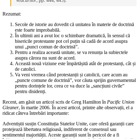
Veacurilor
, pp. 444, 445).
Rezumat:
Secole de istorie au dovedit că unitatea în materie de doctrină
este foarte improbabilă.
În ultimii ani a avut loc o schimbare dramatică, în sensul că
bisericile protestante pot cel puțin să cadă de acord asupra
unui „punct comun de doctrină”.
Pentru a realiza această unitate, se va renunța la subiectele
asupra cărora nu sunt de acord.
Această nouă viziune este împărtășită atât de protestanți, cât și
de catolici.
Va veni vremea când protestanții și catolicii, care acum au
„puncte comune de doctrină”, vor căuta sprijin guvernamental
pentru dorințele lor, ceea ce va duce la „sancțiuni civile”
pentru disidenți.
Recent, am găsit un articol scris de Greg Hamilton în
Pacific Union
Gleaner
, în martie 2006. În acest articol, printre alte observații, el a
ridicat câteva întrebări importante:
Adventiștii susțin Constituția Statelor Unite, care oferă garanții care
protejează libertatea religioasă, indiferent de consensul sau
sentimentul majorității. Aceste garanții sunt în pericol de a fi