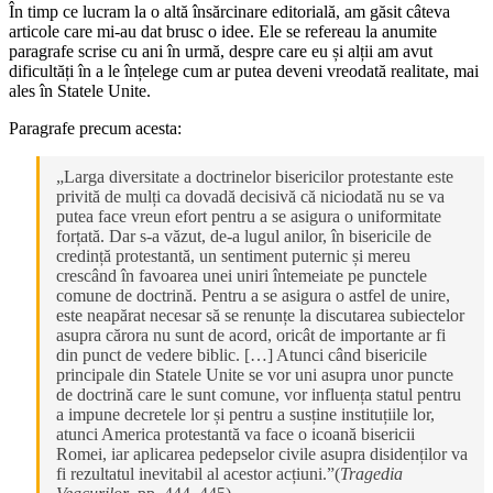
În timp ce lucram la o altă însărcinare editorială, am găsit câteva
articole care mi-au dat brusc o idee. Ele se refereau la anumite
paragrafe scrise cu ani în urmă, despre care eu și alții am avut
dificultăți în a le înțelege cum ar putea deveni vreodată realitate, mai
ales în Statele Unite.
Paragrafe precum acesta:
„Larga diversitate a doctrinelor bisericilor protestante este
privită de mulți ca dovadă decisivă că niciodată nu se va
putea face vreun efort pentru a se asigura o uniformitate
forțată. Dar s-a văzut, de-a lugul anilor, în bisericile de
credință protestantă, un sentiment puternic și mereu
crescând în favoarea unei uniri întemeiate pe punctele
comune de doctrină. Pentru a se asigura o astfel de unire,
este neapărat necesar să se renunțe la discutarea subiectelor
asupra cărora nu sunt de acord, oricât de importante ar fi
din punct de vedere biblic. […] Atunci când bisericile
principale din Statele Unite se vor uni asupra unor puncte
de doctrină care le sunt comune, vor influența statul pentru
a impune decretele lor și pentru a susține instituțiile lor,
atunci America protestantă va face o icoană bisericii
Romei, iar aplicarea pedepselor civile asupra disidenților va
fi rezultatul inevitabil al acestor acțiuni.”(
Tragedia