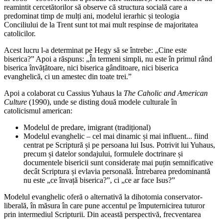
reamintit cercetătorilor să observe că structura socială care a
predominat timp de mulți ani, modelul ierarhic și teologia
Conciliului de la Trent sunt tot mai mult respinse de majoritatea
catolicilor.
Acest lucru l-a determinat pe Hegy să se întrebe: „Cine este
biserica?” Apoi a răspuns: „În termeni simpli, nu este în primul rând
biserica învățătoare, nici biserica gânditoare, nici biserica
evanghelică, ci un amestec din toate trei.”
Apoi a colaborat cu Cassius Yuhaus la
The Caholic and American
Culture
(1990), unde se disting două modele culturale în
catolicismul american:
Modelul de predare, imigrant (tradițional)
Modelul evanghelic – cel mai dinamic și mai influent... fiind
centrat pe Scriptură și pe persoana lui Isus. Potrivit lui Yuhaus,
precum și datelor sondajului, formulele doctrinare și
documentele bisericii sunt considerate mai puțin semnificative
decât Scriptura și evlavia personală. Întrebarea predominantă
nu este „ce învață biserica?”, ci „ce ar face Isus?”
Modelul evanghelic oferă o alternativă la dihotomia conservator-
liberală, în măsura în care pune accentul pe împuternicirea tuturor
prin intermediul Scripturii. Din această perspectivă, frecventarea