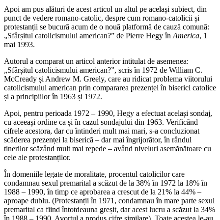
Apoi am pus alături de acest articol un altul pe același subiect, din
punct de vedere romano-catolic, despre cum romano-catolicii și
protestanții se bucură acum de o nouă platformă de cauză comună:
„Sfârșitul catolicismului american?” de Pierre Hegy în
America
, 1
mai 1993.
Autorul a comparat un articol anterior intitulat de asemenea:
„Sfârșitul catolicismului american?”, scris în 1972 de William C.
McCready și Andrew M. Greely, care au ridicat problema viitorului
catolicismului american prin compararea prezenței în biserici catolice
și a principiilor în 1963 și 1972.
Apoi, pentru perioada 1972 – 1990, Hegy a efectuat același sondaj,
cu aceeași ordine ca și în cazul sondajului din 1963. Verificând
cifrele acestora, dar cu întinderi mult mai mari, s-a concluzionat
scăderea prezenței la biserică – dar mai îngrijorător, în rândul
tinerilor scăzând mult mai repede – având niveluri asemănătoare cu
cele ale protestanților.
În domeniile legate de moralitate, procentul catolicilor care
condamnau sexul premarital a scăzut de la 38% în 1972 la 18% în
1988 – 1990, în timp ce aprobarea a crescut de la 21% la 44% –
aproape dublu. (Protestanții în 1971, condamnau în mare parte sexul
premarital ca fiind întotdeauna greșit, dar acest lucru a scăzut la 34%
în 1988 – 1990. Avortul a produs cifre similare). Toate acestea le-au