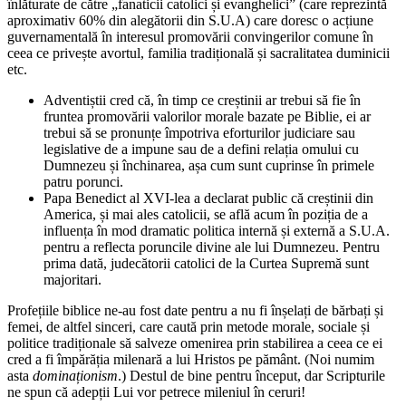
înlăturate de către „fanaticii catolici și evanghelici” (care reprezintă
aproximativ 60% din alegătorii din S.U.A) care doresc o acțiune
guvernamentală în interesul promovării convingerilor comune în
ceea ce privește avortul, familia tradițională și sacralitatea duminicii
etc.
Adventiștii cred că, în timp ce creștinii ar trebui să fie în
fruntea promovării valorilor morale bazate pe Biblie, ei ar
trebui să se pronunțe împotriva eforturilor judiciare sau
legislative de a impune sau de a defini relația omului cu
Dumnezeu și închinarea, așa cum sunt cuprinse în primele
patru porunci.
Papa Benedict al XVI-lea a declarat public că creștinii din
America, și mai ales catolicii, se află acum în poziția de a
influența în mod dramatic politica internă și externă a S.U.A.
pentru a reflecta poruncile divine ale lui Dumnezeu. Pentru
prima dată, judecătorii catolici de la Curtea Supremă sunt
majoritari.
Profețiile biblice ne-au fost date pentru a nu fi înșelați de bărbați și
femei, de altfel sinceri, care caută prin metode morale, sociale și
politice tradiționale să salveze omenirea prin stabilirea a ceea ce ei
cred a fi împărăția milenară a lui Hristos pe pământ. (Noi numim
asta
dominaționism
.) Destul de bine pentru început, dar Scripturile
ne spun că adepții Lui vor petrece mileniul în ceruri!