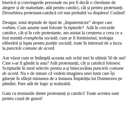
bisericii și convingerile personale nu pot fi decât o chestiune de
alegere și de maturitate, atât pentru catolici, cât și pentru protestanți.
Deosebirea protestant-catolică cel mai probabil va dispărea! Curând!
Desigur, totul depinde de tipul de „împuternicire” despre care
vorbim. Cum anume sunt folosite Scripturile? Atât în cercurile
catolice, cât și în cele protestante, am asistat la creșterea a ceea ce a
fost numită
evanghelia socială
, cum ar fi feminismul, teologia
eliberării și lupta pentru
justiție socială
, toate în interesul de a lucra
la
punctele comune de acord.
Am văzut cum se întâmplă aceasta sub ochii mei în ultimii 50 de ani!
Cine s-ar fi gândit la asta? Atât protestanții, cât și catolicii folosesc
Scripturile în mod selectiv pentru a-și binecuvânta
punctele comune
de acord
. Nu e de mirare că vedem imaginea unei lumi care își
găsește în sfârșit misiunea de a instaura Împărăția lui Dumnezeu pe
pământ. Pare atât de logic și realizabil.
Gata cu tensiunile dintre protestanți și catolici! Toate acestea sunt
pentru coșul de gunoi!