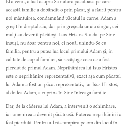
El a venit, a luat asupra Sa natura păcătoasă pe care
această familie a dobândit-o prin păcat, şi a făurit pentru
noi mântuirea, condamnând păcatul în carne. Adam a
greşit în dreptul său, dar prin greşeala unuia singur, cei
mulţi au devenit păcătoşi. Isus Hristos S-a dat pe Sine
însuşi, nu doar pentru noi, ci nouă, unindu-Se cu
familia, pentru a putea lua locul primului Adam şi, în
calitate de cap al familiei, să recâştige ceea ce a fost
pierdut de primul Adam. Neprihănirea lui Isus Hristos
este o neprihănire reprezentativă, exact aşa cum păcatul
lui Adam a fost un păcat reprezentativ, iar Isus Hristos,
al doilea Adam, a cuprins în Sine întreaga familie.
Dar, de la căderea lui Adam, a intervenit o schimbare,
iar omenirea a devenit păcătoasă. Puterea neprihănirii a
fost pierdută. Pentru a-l răscumpăra pe om din locul în