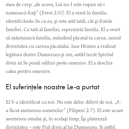
meu de corp, „de aceea, Lui nu-I este ruşine să-i
numească fraţi” (Evrei 2:11). El a venit în familie,
identificându-Se cu ea, şi este atât tatăl, cât şi fratele
familiei. Ca tată al familiei, reprezintă familia. El a venit
să mântuiască familia, osândind păcatul în carne, unind
divinitatea cu carnea păcatului. Isus Hristos a realizat
legătura dintre Dumnezeu şi om, astfel încât Spiritul
divin să Se poată odihni peste omenire. El a deschis
calea pentru omenire.
El suferințele noastre Le-a purtat
El S-a identificat cu noi. Nu este deloc diferit de noi. „S-
a făcut asemenea oamenilor” (Filipeni 2:7). El este acum
asemenea omului şi, în acelaşi timp, Îşi păstrează
divinitatea – este Fiul divin al lui Dumnezeu. Şi astfel,