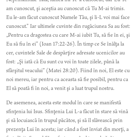
am cunoscut, şi aceştia au cunoscut că Tu M-ai trimis.
Eu le-am făcut cunoscut Numele Tău, şi li-L voi mai face
cunoscut.” Iar ultimele cuvinte din rugăciunea Sa au fost:
„Pentru ca dragostea cu care M-ai iubit Tu, să fie în ei, şi
Eu să fiu în ei” (Ioan 17:22-26). În timp ce Se înălţa la
cer, cuvintele Sale de despărţire adresate ucenicilor au
fost: „Şi iată că Eu sunt cu voi în toate zilele, până la
sfârşitul veacului” (Matei 28:20). Fiind în noi, El este cu
noi mereu, iar pentru ca aceasta să fie posibil, pentru ca
El să poată fi în noi, a venit şi a luat trupul nostru.
De asemenea, acesta este modul în care se manifestă
sfinţenia lui Isus. Sfinţenia Lui L-a făcut în stare să vină
şi să locuiască în trupul păcătos, şi să îl slăvească prin
prezenţa Lui în acesta; iar când a fost înviat din morţi, a