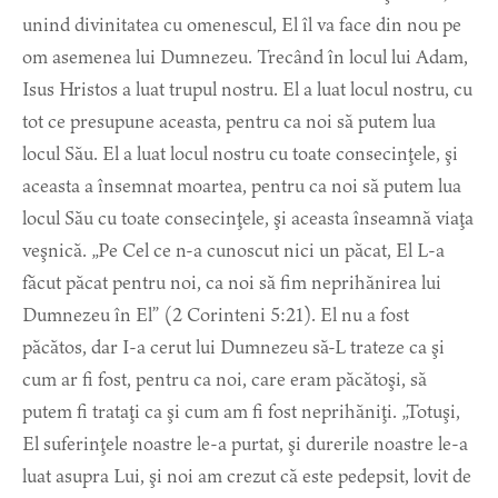
unind divinitatea cu omenescul, El îl va face din nou pe
om asemenea lui Dumnezeu. Trecând în locul lui Adam,
Isus Hristos a luat trupul nostru. El a luat locul nostru, cu
tot ce presupune aceasta, pentru ca noi să putem lua
locul Său. El a luat locul nostru cu toate consecinţele, şi
aceasta a însemnat moartea, pentru ca noi să putem lua
locul Său cu toate consecinţele, şi aceasta înseamnă viaţa
veşnică. „Pe Cel ce n-a cunoscut nici un păcat, El L-a
făcut păcat pentru noi, ca noi să fim neprihănirea lui
Dumnezeu în El” (2 Corinteni 5:21). El nu a fost
păcătos, dar I-a cerut lui Dumnezeu să-L trateze ca şi
cum ar fi fost, pentru ca noi, care eram păcătoşi, să
putem fi trataţi ca şi cum am fi fost neprihăniţi. „Totuşi,
El suferinţele noastre le-a purtat, şi durerile noastre le-a
luat asupra Lui, şi noi am crezut că este pedepsit, lovit de