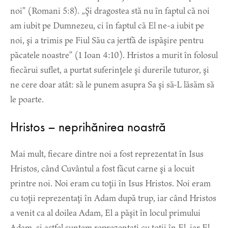
noi” (Romani 5:8). „Şi dragostea stă nu în faptul că noi
am iubit pe Dumnezeu, ci în faptul că El ne-a iubit pe
noi, şi a trimis pe Fiul Său ca jertfă de ispăşire pentru
păcatele noastre” (1 Ioan 4:10). Hristos a murit în folosul
fiecărui suflet, a purtat suferinţele şi durerile tuturor, şi
ne cere doar atât: să le punem asupra Sa şi să-L lăsăm să
le poarte.
Hristos – neprihănirea noastră
Mai mult, fiecare dintre noi a fost reprezentat în Isus
Hristos, când Cuvântul a fost făcut carne şi a locuit
printre noi. Noi eram cu toţii în Isus Hristos. Noi eram
cu toţii reprezentaţi în Adam după trup, iar când Hristos
a venit ca al doilea Adam, El a păşit în locul primului
Adam, şi astfel suntem reprezentaţi cu toţii în El, iar El