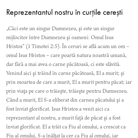
Reprezentantul nostru în curțile cerești
„Căci este un singur Dumnezeu, şi este un singur
mijlocitor între Dumnezeu şi oameni: Omul Isus
Hristos” (1 Timotei 2:5). În ceruri se află acum un om –
omul Isus Hristos – care poartă natura noastră umană,
dar fără a mai avea o carne păcătoasă, ci este slăvită.
Venind aici şi trăind în carne păcătoasă, El a murit; şi
prin moartea de care a murit, El a murit pentru păcat; iar
prin viaţa pe care o trăieşte, trăieşte pentru Dumnezeu.
Când a murit, El S-a eliberat din carnea păcatului şi a
fost înviat glorificat. Isus Hristos a venit aici ca
reprezentant al nostru, a murit faţă de păcat şi a fost
înviat glorificat. El a trăit ca Fiu al omului, a crescut ca
Fiu al omului, S-a înălţat la cer ca Fiu al omului, iar