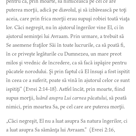
pentru ca, prin moarte, să nimicească pe cel ce are
puterea morţii, adică pe diavolul, şi să izbăvească pe toţi
aceia, care prin frica morţii erau supuşi robiei toată viaţa
lor. Căci negreşit, nu în ajutorul îngerilor vine El, ci în
ajutorul seminţei lui Avraam. Prin urmare, a trebuit să
Se asemene fraţilor Săi în toate lucrurile, ca să poată fi,
în ce priveşte legăturile cu Dumnezeu, un mare preot
milos şi vrednic de încredere, ca să facă ispăşire pentru
păcatele norodului. Şi prin faptul că El însuşi a fost ispitit
în ceea ce a suferit, poate să vină în ajutorul celor ce sunt
ispitiţi” (Evrei 2:14-18). Astfel încât, prin moarte, fiind
supus morţii,
luând asupra Lui carnea păcatului
, să poată
nimici, prin moartea Sa, pe cel care are puterea morţii.
„Căci negreşit, El nu a luat asupra Sa natura îngerilor, ci
a luat asupra Sa sămânţa lui Avraam.” (Evrei 2:16,