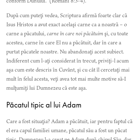
conform Duhului.
” (Romani 8:3-4).
După cum puteţi vedea, Scriptura afirmă foarte clar că
Isus Hristos a avut exact acelaşi carne ca a noastră – o
carne a păcatului,
carne în care noi păcătuim
şi, cu toate
acestea, carne în care El nu a păcătuit, dar în care a
purtat păcatele noastre. Nu abandonaţi acest subiect.
Indiferent cum l-aţi considerat în trecut, priviţi-l acum
aşa cum este descris în Cuvânt, şi cu cât îl cercetaţi mai
mult în felul acesta, veţi avea tot mai multe motive să-I
mulţumiţi lui Dumnezeu că este aşa.
Păcatul tipic al lui Adam
Care a fost situaţia? Adam a păcătuit, iar pentru faptul că
el era capul familiei umane, păcatul său a fost un păcat
tipic. Dumnezeu l-a creat pe Adam după chipul Său, dar,