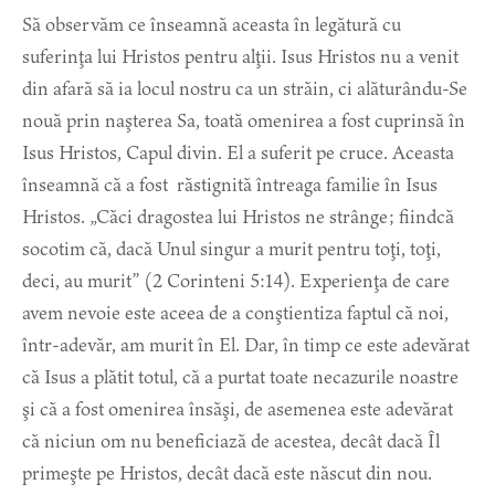
Să observăm ce înseamnă aceasta în legătură cu
suferinţa lui Hristos pentru alţii. Isus Hristos nu a venit
din afară să ia locul nostru ca un străin, ci alăturându-Se
nouă prin naşterea Sa, toată omenirea a fost cuprinsă în
Isus Hristos, Capul divin. El a suferit pe cruce. Aceasta
înseamnă că a fost răstignită întreaga familie în Isus
Hristos. „Căci dragostea lui Hristos ne strânge; fiindcă
socotim că, dacă Unul singur a murit pentru toţi, toţi,
deci, au murit” (2 Corinteni 5:14). Experienţa de care
avem nevoie este aceea de a conştientiza faptul că noi,
într-adevăr, am murit în El. Dar, în timp ce este adevărat
că Isus a plătit totul, că a purtat toate necazurile noastre
şi că a fost omenirea însăşi, de asemenea este adevărat
că niciun om nu beneficiază de acestea, decât dacă Îl
primeşte pe Hristos, decât dacă este născut din nou.