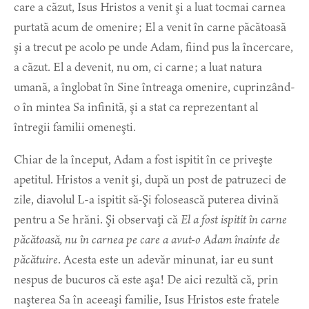
care a căzut, Isus Hristos a venit şi a luat tocmai carnea
purtată acum de omenire; El a venit în carne păcătoasă
şi a trecut pe acolo pe unde Adam, fiind pus la încercare,
a căzut. El a devenit, nu om, ci carne; a luat natura
umană, a înglobat în Sine întreaga omenire, cuprinzând-
o în mintea Sa infinită, şi a stat ca reprezentant al
întregii familii omeneşti.
Chiar de la început, Adam a fost ispitit în ce priveşte
apetitul. Hristos a venit şi, după un post de patruzeci de
zile, diavolul L-a ispitit să-Şi folosească puterea divină
pentru a Se hrăni. Şi observaţi că
El a fost ispitit în carne
păcătoasă, nu în carnea pe care a avut-o Adam înainte de
păcătuire
. Acesta este un adevăr minunat, iar eu sunt
nespus de bucuros că este aşa! De aici rezultă că, prin
naşterea Sa în aceeaşi familie, Isus Hristos este fratele