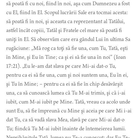
să poată fi cu noi, fiind în noi, aşa cum Dumnezeu a fost
cu El, fiind în El. Scopul lucrării Sale era tocmai acesta:
să poată fi în noi, şi aceasta ca reprezentant al Tatălui,
astfel încât copiii, Tatăl şi Fratele cel mare să poată fi
uniţi în El. Să observăm care era gândul Lui în ultima Sa
rugăciune: „Mă rog ca toţi să fie una, cum Tu, Tată, eşti
în Mine, şi Eu în Tine; ca şi ei să fie una în noi” (Ioan
17:21). „Eu le-am dat slava pe care Mi-ai dat-o Tu,
pentru ca ei să fie una, cum şi noi suntem una, Eu în ei,
şi Tu în Mine; – pentru ca ei să fie în chip desăvârşit
una, ca să cunoască lumea că Tu M-ai trimis, şi că i-ai
iubit, cum M-ai iubit pe Mine. Tată, vreau ca acolo unde
sunt Eu, să fie împreună cu Mine şi aceia pe care Mi i-ai
dat Tu, ca să vadă slava Mea, slavă pe care Mi-ai dat-o
Tu; fiindcă Tu M-ai iubit înainte de întemeierea lumii.
Neprihănitule Tată, lumea nu Te-a cunoscut; dar Eu Te-