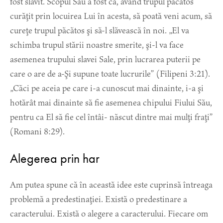
fost slăvit. Scopul Său a fost ca, având trupul păcătos
curăţit prin locuirea Lui în acesta, să poată veni acum, să
cureţe trupul păcătos şi să-l slăvească în noi. „El va
schimba trupul stării noastre smerite, şi-l va face
asemenea trupului slavei Sale, prin lucrarea puterii pe
care o are de a-Şi supune toate lucrurile” (Filipeni 3:21).
„Căci pe aceia pe care i-a cunoscut mai dinainte, i-a şi
hotărât mai dinainte să fie asemenea chipului Fiului Său,
pentru ca El să fie cel întâi- născut dintre mai mulţi fraţi”
(Romani 8:29).
Alegerea prin har
Am putea spune că în această idee este cuprinsă întreaga
problemă a predestinaţiei. Există o predestinare a
caracterului. Există o alegere a caracterului. Fiecare om