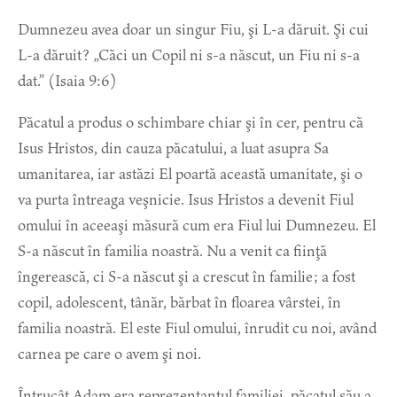
Dumnezeu avea doar un singur Fiu, şi L-a dăruit. Şi cui
L-a dăruit? „Căci un Copil ni s-a născut, un Fiu ni s-a
dat.” (Isaia 9:6)
Păcatul a produs o schimbare chiar şi în cer, pentru că
Isus Hristos, din cauza păcatului, a luat asupra Sa
umanitarea, iar astăzi El poartă această umanitate, şi o
va purta întreaga veşnicie. Isus Hristos a devenit Fiul
omului în aceeaşi măsură cum era Fiul lui Dumnezeu. El
S-a născut în familia noastră. Nu a venit ca fiinţă
îngerească, ci S-a născut şi a crescut în familie; a fost
copil, adolescent, tânăr, bărbat în floarea vârstei, în
familia noastră. El este Fiul omului, înrudit cu noi, având
carnea pe care o avem şi noi.
Întrucât Adam era reprezentantul familiei, păcatul său a