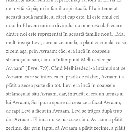
ne invită să păşim în familia spirituală. El a întemeiat
această nouă familie, al cărei cap este. El este omul cel
nou. În El avem unirea divinului cu omenescul. Fiecare
dintre noi este reprezentat în această familie nouă. „Mai
mult, însuşi Levi, care ia zeciuială, a plătit zeciuiala, ca să
zicem aşa, prin Avraam; căci era încă în coapsele
strămoşului său, când a întâmpinat Melhisedec pe
Avraam” (Evrei 7:9). Când Melhisedec l-a întâmpinat pe
Avraam, care se întorcea cu pradă de război, Avraam i-a
plătit a zecea parte din tot. Levi era încă în coapsele
strămoşului său Avraam, dar, întrucât el era un urmaş al
lui Avraam, Scriptura spune că ceea ce a făcut Avraam,
de fapt Levi a făcut în Avraam. Levi se trăgea după trup
din Avraam. El încă nu se născuse când Avraam a plătit
zecime, dar prin faptul că Avraam a plătit zecime, a plătit