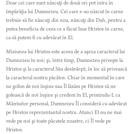
Doar cei care sunt născuţi de două ori pot intra în
împărăţia lui Dumnezeu. Cei care s-au născut în carne
trebuie să fie născuţi din nou, născuţi din Duh, pentru a
putea beneficia de ceea ce a făcut Isus Hristos în carne,
ca să putem fi cu adevărat în El.
Misiunea lui Hristos este aceea de a aşeza caracterul lui
Dumnezeu în noi; şi, între timp, Dumnezeu priveşte la
Hristos şi la caracterul Său desăvârşit, în loc să privească
la caracterul nostru păcătos. Chiar în momentul în care
ne golim de noi înşine sau Îl lăsăm pe Hristos să ne
golească de noi înşine şi credem în El, primindu-L ca
Mântuitor personal, Dumnezeu Îl consideră cu adevărat
pe Hristos reprezentantul nostru. Atunci El nu ne mai
vede pe noi şi toate păcatele noastre, ci Îl vede pe
Hristos.