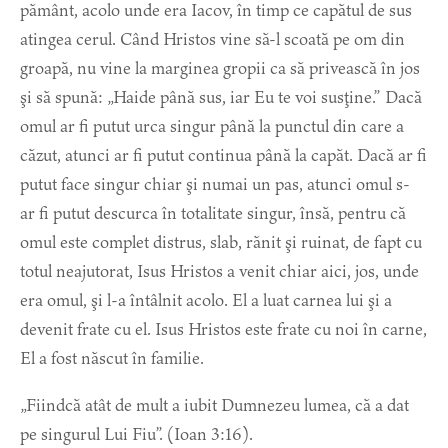
pământ, acolo unde era Iacov, în timp ce capătul de sus
atingea cerul. Când Hristos vine să-l scoată pe om din
groapă, nu vine la marginea gropii ca să privească în jos
şi să spună: „Haide până sus, iar Eu te voi susţine.” Dacă
omul ar fi putut urca singur până la punctul din care a
căzut, atunci ar fi putut continua până la capăt. Dacă ar fi
putut face singur chiar şi numai un pas, atunci omul s-
ar fi putut descurca în totalitate singur, însă, pentru că
omul este complet distrus, slab, rănit şi ruinat, de fapt cu
totul neajutorat, Isus Hristos a venit chiar aici, jos, unde
era omul, şi l-a întâlnit acolo. El a luat carnea lui şi a
devenit frate cu el. Isus Hristos este frate cu noi în carne,
El a fost născut în familie.
„Fiindcă atât de mult a iubit Dumnezeu lumea, că a dat
pe singurul Lui Fiu”. (Ioan 3:16).