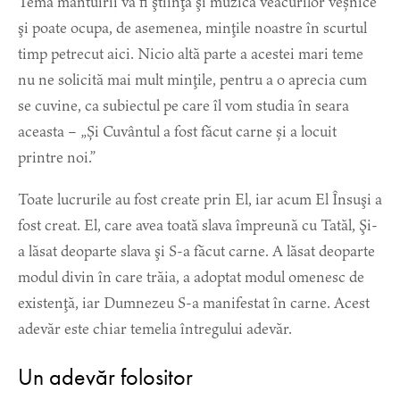
Tema mântuirii va fi ştiinţa şi muzica veacurilor veșnice
şi poate ocupa, de asemenea, minţile noastre în scurtul
timp petrecut aici. Nicio altă parte a acestei mari teme
nu ne solicită mai mult minţile, pentru a o aprecia cum
se cuvine, ca subiectul pe care îl vom studia în seara
aceasta – „Și Cuvântul a fost făcut carne și a locuit
printre noi.”
Toate lucrurile au fost create prin El, iar acum El Însuşi a
fost creat. El, care avea toată slava împreună cu Tatăl, Şi-
a lăsat deoparte slava şi S-a făcut carne. A lăsat deoparte
modul divin în care trăia, a adoptat modul omenesc de
existenţă, iar Dumnezeu S-a manifestat în carne. Acest
adevăr este chiar temelia întregului adevăr.
Un adevăr folositor