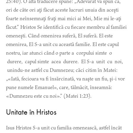
25:40). O altă traducere spune: „Adevărat vă spun că,
ori de câte ori aţi făcut aceste lucruri unuia din aceşti
foarte neînsemnaţi fraţi mai mici ai Mei, Mie mi le-aţi
făcut.” Hristos Se identifică cu fiecare membru al familiei
omeneşti. Când omenirea suferă, El suferă. El este
omenirea, El S-a unit cu această familie. El este capul
nostru, iar atunci când o parte a corpului simte o
durere, capul simte acea durere. El S-a unit cu noi,
unindu-ne astfel cu Dumnezeu; căci citim în Matei:
„«Iată, fecioara va fi însărcinată, va naşte un fiu, şi-i vor
pune numele Emanuel», care, tălmăcit, înseamnă:
«Dumnezeu este cu noi».” (Matei 1:23).
Unitate în Hristos
Isus Hristos S-a unit cu familia omenească, astfel încât