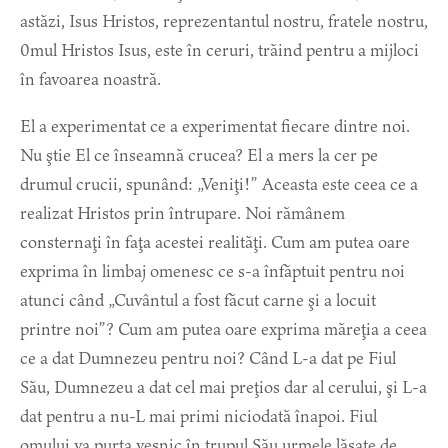
astăzi, Isus Hristos, reprezentantul nostru, fratele nostru,
0mul Hristos Isus, este în ceruri, trăind pentru a mijloci
în favoarea noastră.
El a experimentat ce a experimentat fiecare dintre noi.
Nu ştie El ce înseamnă crucea? El a mers la cer pe
drumul crucii, spunând: „Veniţi!” Aceasta este ceea ce a
realizat Hristos prin întrupare. Noi rămânem
consternaţi în faţa acestei realităţi. Cum am putea oare
exprima în limbaj omenesc ce s-a înfăptuit pentru noi
atunci când „Cuvântul a fost făcut carne şi a locuit
printre noi”? Cum am putea oare exprima măreţia a ceea
ce a dat Dumnezeu pentru noi? Când L-a dat pe Fiul
Său, Dumnezeu a dat cel mai preţios dar al cerului, şi L-a
dat pentru a nu-L mai primi niciodată înapoi. Fiul
omului va purta veşnic în trupul Său urmele lăsate de