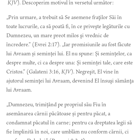
KJV
). Descoperim motivul în versetul următor:
„Prin urmare, a trebuit să Se asemene fraţilor Săi în
toate lucrurile, ca să poată fi, în ce priveşte legăturile cu
Dumnezeu, un mare preot milos şi vrednic de
încredere.” (Evrei 2:17). „Iar promisiunile au fost făcute
lui Avraam și seminței lui. El nu spune: Și semințelor, ca
despre multe, ci ca despre una: Și seminței tale, care este
Cristos.” (Galateni 3:16,
KJV
). Negreşit, El vine în
ajutorul seminţei lui Avraam, devenind El însuşi sămânţa
lui Avraam.
„
Dumnezeu, trimițând pe propriul său Fiu în
asemănarea cărnii păcătoase și pentru păcat, a
condamnat păcatul în carne; p
entru ca dreptatea legii să
fie împlinită în noi, care umblăm nu conform cărnii, ci