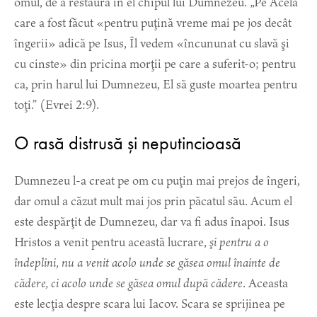
omul, de a restaura în el chipul lui Dumnezeu. „Pe Acela
care a fost făcut «pentru puţină vreme mai pe jos decât
îngerii» adică pe Isus, Îl vedem «încununat cu slavă şi
cu cinste» din pricina morţii pe care a suferit-o; pentru
ca, prin harul lui Dumnezeu, El să guste moartea pentru
toţi.” (Evrei 2:9).
O rasă distrusă și neputincioasă
Dumnezeu l-a creat pe om cu puţin mai prejos de îngeri,
dar omul a căzut mult mai jos prin păcatul său. Acum el
este despărţit de Dumnezeu, dar va fi adus înapoi. Isus
Hristos a venit pentru această lucrare,
şi pentru a o
îndeplini, nu a venit acolo unde se găsea omul înainte de
cădere, ci acolo unde se găsea omul după cădere
. Aceasta
este lecţia despre scara lui Iacov. Scara se sprijinea pe