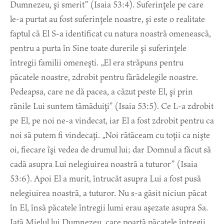
Dumnezeu, şi smerit” (Isaia 53:4). Suferinţele pe care
le-a purtat au fost suferinţele noastre, şi este o realitate
faptul că El S-a identificat cu natura noastră omenească,
pentru a purta în Sine toate durerile şi suferinţele
întregii familii omeneşti. „El era străpuns pentru
păcatele noastre, zdrobit pentru fărădelegile noastre.
Pedeapsa, care ne dă pacea, a căzut peste El, şi prin
rănile Lui suntem tămăduiţi” (Isaia 53:5). Ce L-a zdrobit
pe El, pe noi ne-a vindecat, iar El a fost zdrobit pentru ca
noi să putem fi vindecaţi. „Noi rătăceam cu toţii ca nişte
oi, fiecare îşi vedea de drumul lui; dar Domnul a făcut să
cadă asupra Lui nelegiuirea noastră a tuturor” (Isaia
53:6). Apoi El a murit, întrucât asupra Lui a fost pusă
nelegiuirea noastră, a tuturor. Nu s-a găsit niciun păcat
în El, însă păcatele întregii lumi erau aşezate asupra Sa.
Iată Mielul lui Dumnezeu, care poartă păcatele întregii