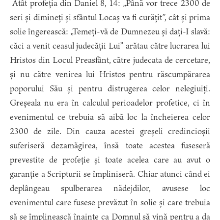
Atât profeția din Daniel 8, 14: „Până vor trece 2300 de
seri și dimineți și sfântul Locaș va fi curățit”, cât și prima
solie îngerească: „Temeți-vă de Dumnezeu și dați-I slavă:
căci a venit ceasul judecății Lui” arătau către lucrarea lui
Hristos din Locul Preasfânt, către judecata de cercetare,
și nu către venirea lui Hristos pentru răscumpărarea
poporului Său și pentru distrugerea celor nelegiuiți.
Greșeala nu era în calculul perioadelor profetice, ci în
evenimentul ce trebuia să aibă loc la încheierea celor
2300 de zile. Din cauza acestei greșeli credincioșii
suferiseră dezamăgirea, însă toate acestea fuseseră
prevestite de profeție și toate acelea care au avut o
garanție a Scripturii se împliniseră. Chiar atunci când ei
deplângeau spulberarea nădejdilor, avusese loc
evenimentul care fusese prevăzut în solie și care trebuia
să se împlinească înainte ca Domnul să vină pentru a da