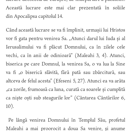
Această lucrare este mai clar prezentată în soliile
din Apocalipsa capitolul 14.
Când această lucrare se va fi împlinit, urmașii lui Hristos
vor fi gata pentru venirea Sa. „Atunci darul lui Iuda și al
Ierusalimului va fi plăcut Domnului, ca în zilele cele
vechi, ca în anii de odinioară” (Maleahi 3, 4). Atunci,
biserica pe care Domnul, la venirea Sa, o va lua la Sine
va fi „o biserică slăvită, fără pată sau zbârcitură, sau
altceva de felul acesta” (Efeseni 5, 27). Atunci ea va arăta
„ca zorile, frumoasă ca luna, curată ca soarele și cumplită
ca niște oști sub steagurile lor” (Cântarea Cântărilor 6,
10).
Pe lângă venirea Domnului în Templul Său, profetul
Maleahi a mai proorocit a doua Sa venire, și anume