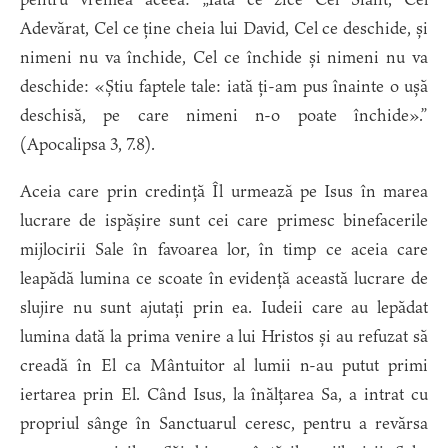
Adevărat, Cel ce ține cheia lui David, Cel ce deschide, și
nimeni nu va închide, Cel ce închide și nimeni nu va
deschide: «Știu faptele tale: iată ți-am pus înainte o ușă
deschisă, pe care nimeni n-o poate închide».”
(Apocalipsa 3, 7.8).
Aceia care prin credință Îl urmează pe Isus în marea
lucrare de ispășire sunt cei care primesc binefacerile
mijlocirii Sale în favoarea lor, în timp ce aceia care
leapădă lumina ce scoate în evidență această lucrare de
slujire nu sunt ajutați prin ea. Iudeii care au lepădat
lumina dată la prima venire a lui Hristos și au refuzat să
creadă în El ca Mântuitor al lumii n-au putut primi
iertarea prin El. Când Isus, la înălțarea Sa, a intrat cu
propriul sânge în Sanctuarul ceresc, pentru a revărsa