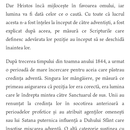
Dar Hristos încă mijlocește în favoarea omului, iar
lumina va fi dată celor ce o caută. Cu toate că lucrul
acesta n-a fost înțeles la început de către adventiști, a fost
explicat după aceea, pe măsură ce Scripturile care
definesc adevărata lor poziție au început să se deschidă
înaintea lor.
După trecerea timpului din toamna anului 1844, a urmat
o perioadă de mare încercare pentru aceia care păstrau
credința adventă. Singura lor mângâiere, pe măsură ce
primeau asigurarea că poziția lor era corectă, era lumina
care le îndrepta mintea către Sanctuarul de sus. Unii au
renunțat la credința lor în socotirea anterioară a
perioadelor profetice și au atribuit agenților omenești
sau lui Satana puternica influență a Duhului Sfânt care
însoțise mișcarea adventă. O altă categorie susținea cu