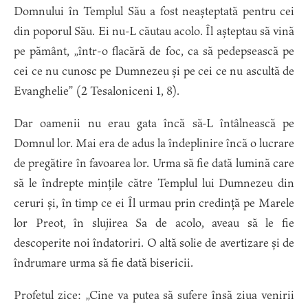
Domnului în Templul Său a fost neașteptată pentru cei
din poporul Său. Ei nu-L căutau acolo. Îl așteptau să vină
pe pământ, „într-o flacără de foc, ca să pedepsească pe
cei ce nu cunosc pe Dumnezeu și pe cei ce nu ascultă de
Evanghelie” (2 Tesaloniceni 1, 8).
Dar oamenii nu erau gata încă să-L întâlnească pe
Domnul lor. Mai era de adus la îndeplinire încă o lucrare
de pregătire în favoarea lor. Urma să fie dată lumină care
să le îndrepte mințile către Templul lui Dumnezeu din
ceruri și, în timp ce ei Îl urmau prin credință pe Marele
lor Preot, în slujirea Sa de acolo, aveau să le fie
descoperite noi îndatoriri. O altă solie de avertizare și de
îndrumare urma să fie dată bisericii.
Profetul zice: „Cine va putea să sufere însă ziua venirii