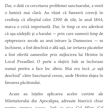
Dar, o dată cu cercetarea problemei sanctuarului, a venit
o lumină mai clară. Au văzut că fuseseră corecți în
credința că sfârșitul celor 2300 de zile, în anul 1844,
marca o criză importantă. Dar, în timp ce era adevărat
că ușa nădejdii și a harului — prin care oamenii timp de
optsprezece secole au avut intrare la Dumnezeu — se
închisese, a fost deschisă o altă ușă, iar iertarea păcatelor
a fost oferită oamenilor prin mijlocirea lui Hristos în
Locul Preasfânt. O parte a slujirii Sale se încheiase
numai pentru a face loc alteia. Mai era încă „o ușă
deschisă” către Sanctuarul ceresc, unde Hristos slujea în
favoarea păcătosului.
Acum au înțeles aplicarea acelor cuvinte ale
Mântuitorului din Apocalipsa, adresate bisericii chiar
pentru vremea aceea: „Iată ce zice Cel Sfânt, Cel