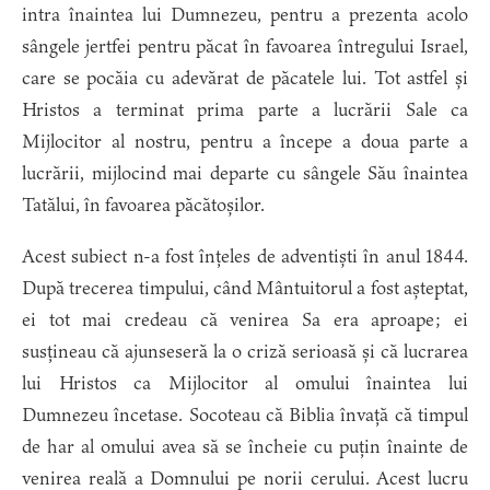
intra înaintea lui Dumnezeu, pentru a prezenta acolo
sângele jertfei pentru păcat în favoarea întregului Israel,
care se pocăia cu adevărat de păcatele lui. Tot astfel și
Hristos a terminat prima parte a lucrării Sale ca
Mijlocitor al nostru, pentru a începe a doua parte a
lucrării, mijlocind mai departe cu sângele Său înaintea
Tatălui, în favoarea păcătoșilor.
Acest subiect n-a fost înțeles de adventiști în anul 1844.
După trecerea timpului, când Mântuitorul a fost așteptat,
ei tot mai credeau că venirea Sa era aproape; ei
susțineau că ajunseseră la o criză serioasă și că lucrarea
lui Hristos ca Mijlocitor al omului înaintea lui
Dumnezeu încetase. Socoteau că Biblia învață că timpul
de har al omului avea să se încheie cu puțin înainte de
venirea reală a Domnului pe norii cerului. Acest lucru