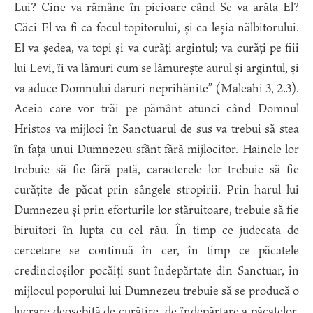
Lui? Cine va rămâne în picioare când Se va arăta El?
Căci El va fi ca focul topitorului, și ca leșia nălbitorului.
El va ședea, va topi și va curăți argintul; va curăți pe fiii
lui Levi, îi va lămuri cum se lămurește aurul și argintul, și
va aduce Domnului daruri neprihănite” (Maleahi 3, 2.3).
Aceia care vor trăi pe pământ atunci când Domnul
Hristos va mijloci în Sanctuarul de sus va trebui să stea
în fața unui Dumnezeu sfânt fără mijlocitor. Hainele lor
trebuie să fie fără pată, caracterele lor trebuie să fie
curățite de păcat prin sângele stropirii. Prin harul lui
Dumnezeu și prin eforturile lor stăruitoare, trebuie să fie
biruitori în lupta cu cel rău. În timp ce judecata de
cercetare se continuă în cer, în timp ce păcatele
credincioșilor pocăiți sunt îndepărtate din Sanctuar, în
mijlocul poporului lui Dumnezeu trebuie să se producă o
lucrare deosebită de curățire, de îndepărtare a păcatelor.