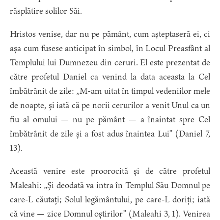
răsplătire solilor Săi.
Hristos venise, dar nu pe pământ, cum așteptaseră ei, ci
așa cum fusese anticipat în simbol, în Locul Preasfânt al
Templului lui Dumnezeu din ceruri. El este prezentat de
către profetul Daniel ca venind la data aceasta la Cel
îmbătrânit de zile: „M-am uitat în timpul vedeniilor mele
de noapte, și iată că pe norii cerurilor a venit Unul ca un
fiu al omului — nu pe pământ — a înaintat spre Cel
îmbătrânit de zile și a fost adus înaintea Lui” (Daniel 7,
13).
Această venire este proorocită și de către profetul
Maleahi: „Și deodată va intra în Templul Său Domnul pe
care-L căutați; Solul legământului, pe care-L doriți; iată
că vine — zice Domnul oștirilor” (Maleahi 3, 1). Venirea