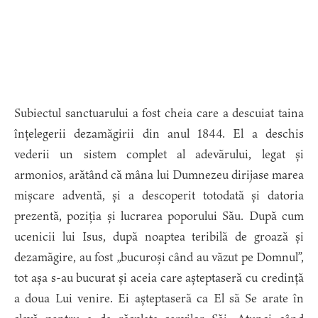
Subiectul sanctuarului a fost cheia care a descuiat taina
înțelegerii dezamăgirii din anul 1844. El a deschis
vederii un sistem complet al adevărului, legat și
armonios, arătând că mâna lui Dumnezeu dirijase marea
mișcare adventă, și a descoperit totodată și datoria
prezentă, poziția și lucrarea poporului Său. După cum
ucenicii lui Isus, după noaptea teribilă de groază și
dezamăgire, au fost „bucuroși când au văzut pe Domnul”,
tot așa s-au bucurat și aceia care așteptaseră cu credință
a doua Lui venire. Ei așteptaseră ca El să Se arate în