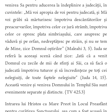
venirea Sa pentru aducerea la îndeplinire a judecății, în
cuvintele: „Mă voi apropia de voi pentru judecată, și Mă
voi grăbi să mărturisesc împotriva descântătorilor și
preacurvarilor, împotriva celor ce jură strâmb, împotriva
celor ce opresc plata simbriașului, care asupresc pe
văduvă și pe orfan, nedreptățesc pe străin, și nu se tem
de Mine, zice Domnul oștirilor” (Maleahi 3, 5). Iuda se
referă la aceeași scenă când zice: „Iată că a venit
Domnul cu zecile de mii de sfinți ai Săi, ca să facă o
judecată împotriva tuturor și să încredințeze pe toți cei
nelegiuiți, de toate faptele nelegiuite” (Iuda 14, 15).
Această venire și venirea Domnului în Templul Său sunt
evenimente separate și distincte. {TV 425.3}
Intrarea lui Hristos ca Mare Preot în Locul Preasfânt
pentru curățirea Sanctuarului, așa cum a fost scoasă în