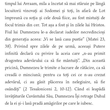
timpul lui Avraam, mila a încetat să mai stăruie pe lângă
locuitorii vinovați ai Sodomei și toți, în afară de Lot
împreună cu soția și cele două fiice, au fost mistuiți de
focul trimis din cer. Tot așa a fost și în zilele lui Hristos.
Fiul lui Dumnezeu le-a declarat iudeilor necredincioși
din generația aceea: „Vi se lasă casa pustie” (Matei 23,
38). Privind spre zilele de pe urmă, aceeași Putere
infinită declară cu privire la aceia care „n-au primit
dragostea adevărului ca să fie mântuiți”. „Din această
pricină, Dumnezeu le trimite o lucrare de rătăcire, ca să
creadă o minciună; pentru ca toți cei ce n-au crezut
adevărul, ci au găsit plăcerea în nelegiuire, să fie
osândiți” (2 Tesaloniceni 2, 10-12). Când ei leapădă
învățăturile Cuvântului Său, Dumnezeu Își retrage Duhul
de la ei și-i lasă pradă amăgirilor pe care le iubesc.