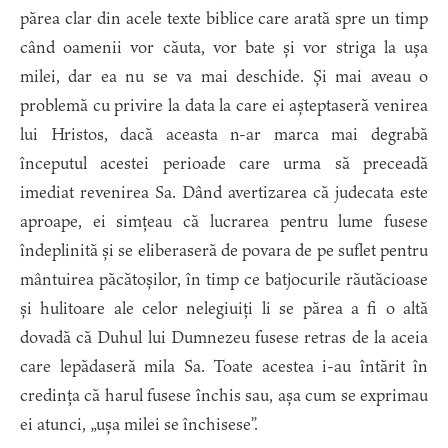
părea clar din acele texte biblice care arată spre un timp
când oamenii vor căuta, vor bate și vor striga la ușa
milei, dar ea nu se va mai deschide. Și mai aveau o
problemă cu privire la data la care ei așteptaseră venirea
lui Hristos, dacă aceasta n-ar marca mai degrabă
începutul acestei perioade care urma să preceadă
imediat revenirea Sa. Dând avertizarea că judecata este
aproape, ei simțeau că lucrarea pentru lume fusese
îndeplinită și se eliberaseră de povara de pe suflet pentru
mântuirea păcătoșilor, în timp ce batjocurile răutăcioase
și hulitoare ale celor nelegiuiți li se părea a fi o altă
dovadă că Duhul lui Dumnezeu fusese retras de la aceia
care lepădaseră mila Sa. Toate acestea i-au întărit în
credința că harul fusese închis sau, așa cum se exprimau
ei atunci, „ușa milei se închisese”.