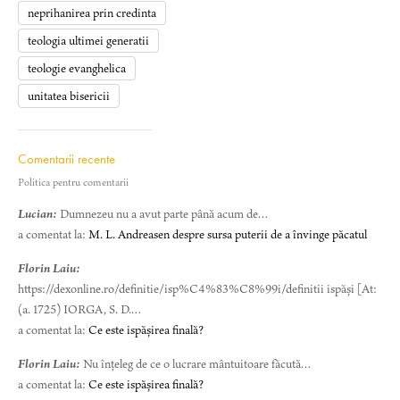
neprihanirea prin credinta
teologia ultimei generatii
teologie evanghelica
unitatea bisericii
Comentarii recente
Politica pentru comentarii
Lucian:
Dumnezeu nu a avut parte până acum de…
a comentat la:
M. L. Andreasen despre sursa puterii de a învinge păcatul
Florin Laiu:
https://dexonline.ro/definitie/isp%C4%83%C8%99i/definitii ispăși [At:
(a. 1725) IORGA, S. D.…
a comentat la:
Ce este ispășirea finală?
Florin Laiu:
Nu înțeleg de ce o lucrare mântuitoare făcută…
a comentat la:
Ce este ispășirea finală?