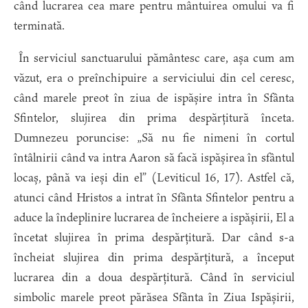
când lucrarea cea mare pentru mântuirea omului va fi
terminată.
În serviciul sanctuarului pământesc care, așa cum am
văzut, era o preînchipuire a serviciului din cel ceresc,
când marele preot în ziua de ispășire intra în Sfânta
Sfintelor, slujirea din prima despărțitură înceta.
Dumnezeu poruncise: „Să nu fie nimeni în cortul
întâlnirii când va intra Aaron să facă ispășirea în sfântul
locaș, până va ieși din el” (Leviticul 16, 17). Astfel că,
atunci când Hristos a intrat în Sfânta Sfintelor pentru a
aduce la îndeplinire lucrarea de încheiere a ispășirii, El a
încetat slujirea în prima despărțitură. Dar când s-a
încheiat slujirea din prima despărțitură, a început
lucrarea din a doua despărțitură. Când în serviciul
simbolic marele preot părăsea Sfânta în Ziua Ispășirii,