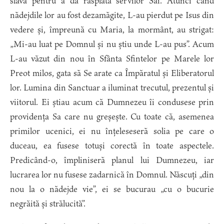
slavă pentru a da răsplata servilor Săi. Atunci când
nădejdile lor au fost dezamăgite, L-au pierdut pe Isus din
vedere și, împreună cu Maria, la mormânt, au strigat:
„Mi-au luat pe Domnul și nu știu unde L-au pus”. Acum
L-au văzut din nou în Sfânta Sfintelor pe Marele lor
Preot milos, gata să Se arate ca Împăratul și Eliberatorul
lor. Lumina din Sanctuar a iluminat trecutul, prezentul și
viitorul. Ei știau acum că Dumnezeu îi condusese prin
providența Sa care nu greșește. Cu toate că, asemenea
primilor ucenici, ei nu înțeleseseră solia pe care o
duceau, ea fusese totuși corectă în toate aspectele.
Predicând-o, împliniseră planul lui Dumnezeu, iar
lucrarea lor nu fusese zadarnică în Domnul. Născuți „din
nou la o nădejde vie”, ei se bucurau „cu o bucurie
negrăită și strălucită”.