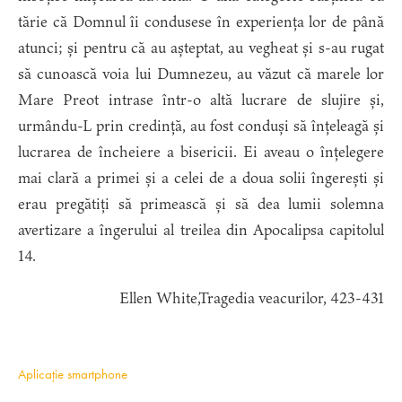
tărie că Domnul îi condusese în experiența lor de până
atunci; și pentru că au așteptat, au vegheat și s-au rugat
să cunoască voia lui Dumnezeu, au văzut că marele lor
Mare Preot intrase într-o altă lucrare de slujire și,
urmându-L prin credință, au fost conduși să înțeleagă și
lucrarea de încheiere a bisericii. Ei aveau o înțelegere
mai clară a primei și a celei de a doua solii îngerești și
erau pregătiți să primească și să dea lumii solemna
avertizare a îngerului al treilea din Apocalipsa capitolul
14.
Ellen White,Tragedia veacurilor, 423-431
Aplicație smartphone