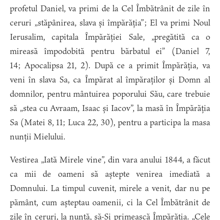
profetul Daniel, va primi de la Cel Îmbătrânit de zile în
ceruri „stăpânirea, slava și împărăția”; El va primi Noul
Ierusalim, capitala Împărăției Sale, „pregătită ca o
mireasă împodobită pentru bărbatul ei” (Daniel 7,
14; Apocalipsa 21, 2). După ce a primit Împărăția, va
veni în slava Sa, ca Împărat al împăraților și Domn al
domnilor, pentru mântuirea poporului Său, care trebuie
să „stea cu Avraam, Isaac și Iacov”, la masă în Împărăția
Sa (Matei 8, 11; Luca 22, 30), pentru a participa la masa
nunții Mielului.
Vestirea „Iată Mirele vine”, din vara anului 1844, a făcut
ca mii de oameni să aștepte venirea imediată a
Domnului. La timpul cuvenit, mirele a venit, dar nu pe
pământ, cum așteptau oamenii, ci la Cel Îmbătrânit de
zile în ceruri, la nuntă, să-Și primească Împărăția. „Cele