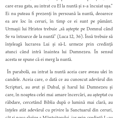
care erau gata, au intrat cu El la nuntă și s-a încuiat ușa.”
Ei nu puteau fi prezenți în persoană la nuntă, deoarece
ea are loc în ceruri, în timp ce ei sunt pe pământ.
Urmașii lui Hristos trebuie „să aștepte pe Domnul când
Se va întoarce de la nuntă” (Luca 12, 36). Însă trebuie să
înțeleagă lucrarea Lui și să-L urmeze prin credință
atunci când intră înaintea lui Dumnezeu. În sensul
acesta se spune că ei merg la nuntă.
În parabolă, au intrat la nuntă aceia care aveau ulei în
candele. Aceia care, o dată ce au cunoscut adevărul din
Scripturi, au avut și Duhul, și harul lui Dumnezeu și
care, în noaptea celei mai amare încercări, au așteptat cu
răbdare, cercetând Biblia după o lumină mai clară, au
înțeles atât adevărul cu privire la Sanctuarul din ceruri,
cât și noua slujire a Mântuitorului, iar prin credință L-au