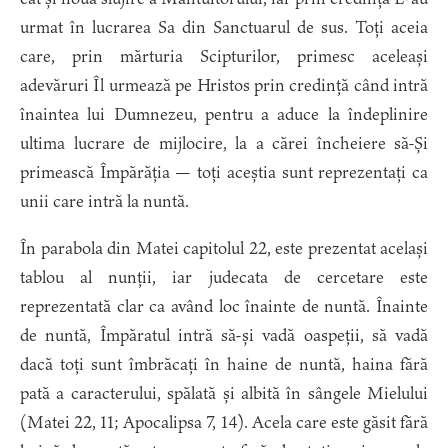
urmat în lucrarea Sa din Sanctuarul de sus. Toți aceia
care, prin mărturia Scipturilor, primesc aceleași
adevăruri Îl urmează pe Hristos prin credință când intră
înaintea lui Dumnezeu, pentru a aduce la îndeplinire
ultima lucrare de mijlocire, la a cărei încheiere să-Și
primească Împărăția — toți aceștia sunt reprezentați ca
unii care intră la nuntă.
În parabola din Matei capitolul 22, este prezentat același
tablou al nunții, iar judecata de cercetare este
reprezentată clar ca având loc înainte de nuntă. Înainte
de nuntă, Împăratul intră să-și vadă oaspeții, să vadă
dacă toți sunt îmbrăcați în haine de nuntă, haina fără
pată a caracterului, spălată și albită în sângele Mielului
(Matei 22, 11; Apocalipsa 7, 14). Acela care este găsit fără