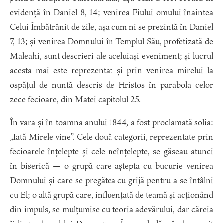
evidență în Daniel 8, 14; venirea Fiului omului înaintea
Celui Îmbătrânit de zile, așa cum ni se prezintă în Daniel
7, 13; și venirea Domnului în Templul Său, profetizată de
Maleahi, sunt descrieri ale aceluiași eveniment; și lucrul
acesta mai este reprezentat și prin venirea mirelui la
ospățul de nuntă descris de Hristos în parabola celor
zece fecioare, din Matei capitolul 25.
În vara și în toamna anului 1844, a fost proclamată solia:
„Iată Mirele vine”. Cele două categorii, reprezentate prin
fecioarele înțelepte și cele neînțelepte, se găseau atunci
în biserică — o grupă care aștepta cu bucurie venirea
Domnului și care se pregătea cu grijă pentru a se întâlni
cu El; o altă grupă care, influențată de teamă și acționând
din impuls, se mulțumise cu teoria adevărului, dar căreia