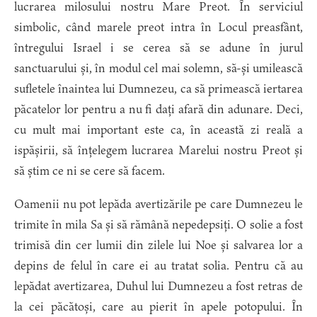
lucrarea milosului nostru Mare Preot. În serviciul
simbolic, când marele preot intra în Locul preasfânt,
întregului Israel i se cerea să se adune în jurul
sanctuarului și, în modul cel mai solemn, să-și umilească
sufletele înaintea lui Dumnezeu, ca să primească iertarea
păcatelor lor pentru a nu fi dați afară din adunare. Deci,
cu mult mai important este ca, în această zi reală a
ispășirii, să înțelegem lucrarea Marelui nostru Preot și
să știm ce ni se cere să facem.
Oamenii nu pot lepăda avertizările pe care Dumnezeu le
trimite în mila Sa și să rămână nepedepsiți. O solie a fost
trimisă din cer lumii din zilele lui Noe și salvarea lor a
depins de felul în care ei au tratat solia. Pentru că au
lepădat avertizarea, Duhul lui Dumnezeu a fost retras de
la cei păcătoși, care au pierit în apele potopului. În