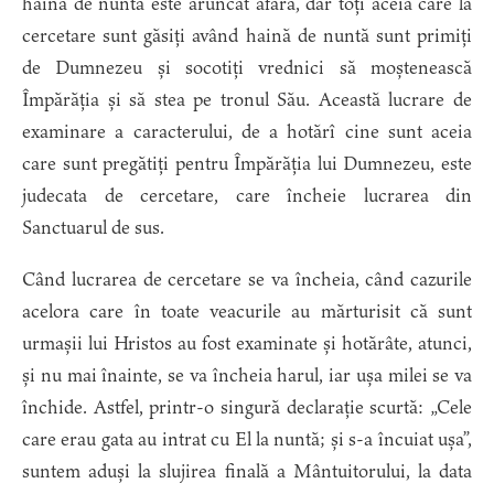
haină de nuntă este aruncat afară, dar toți aceia care la
cercetare sunt găsiți având haină de nuntă sunt primiți
de Dumnezeu și socotiți vrednici să moștenească
Împărăția și să stea pe tronul Său. Această lucrare de
examinare a caracterului, de a hotărî cine sunt aceia
care sunt pregătiți pentru Împărăția lui Dumnezeu, este
judecata de cercetare, care încheie lucrarea din
Sanctuarul de sus.
Când lucrarea de cercetare se va încheia, când cazurile
acelora care în toate veacurile au mărturisit că sunt
urmașii lui Hristos au fost examinate și hotărâte, atunci,
și nu mai înainte, se va încheia harul, iar ușa milei se va
închide. Astfel, printr-o singură declarație scurtă: „Cele
care erau gata au intrat cu El la nuntă; și s-a încuiat ușa”,
suntem aduși la slujirea finală a Mântuitorului, la data