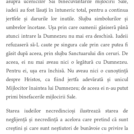
asupra ucenicilor Săi binecuvântările mijlocirii Sale,
iudeii au fost lăsați în întuneric total, pentru a continua
jertfele și darurile lor inutile. Slujba simbolurilor și
umbrelor încetase. Ușa prin care oamenii găsiseră până
atunci intrare la Dumnezeu nu mai era deschisă. Iudeii
refuzaseră să-L caute pe singura cale prin care putea fi
găsit după aceea, prin slujba Sanctuarului din ceruri. De
aceea, ei nu mai aveau nici o legătură cu Dumnezeu.
Pentru ei, ușa era închisă. Nu aveau nici o cunoștință
despre Hristos, ca fiind jertfa adevărată și unicul
Mijlocitor înaintea lui Dumnezeu; de aceea ei n-au putut
primi binefacerile mijlocirii Sale.
Starea iudeilor necredincioși ilustrează starea de
neglijență și necredință a acelora care pretind că sunt
creștini și care sunt neștiutori de bunăvoie cu privire la