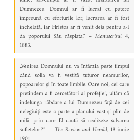
Dumnezeu. Domnul ar fi lucrat cu putere
împreună cu eforturile lor, lucrarea ar fi fost
încheiată, iar Hristos ar fi venit deja pentru a-i
da poporului Său răsplata.” –
Manuscrisul
4,
1883.
„Venirea Domnului nu va întârzia peste timpul
când solia va fi vestită tuturor neamurilor,
popoarelor și în toate limbile. Oare noi, cei care
pretindem a fi cercetători ai profeției, uităm că
îndelunga răbdare a lui Dumnezeu față de cei
nelegiuiți este o parte a planului vast și plin de
milă, prin care El caută să realizeze salvarea
sufletelor?” —
The Review and Herald
, 18 iunie
1901.