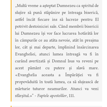
„Multă vreme a așteptat Dumnezeu ca spiritul de
slujire să pună stăpânire pe întreaga biserică,
astfel încât fiecare ins să lucreze pentru El
potrivit destoiniciei sale. Când membrii bisericii
lui Dumnezeu își vor face lucrarea hotărâtă lor
în câmpurile ce au atâta nevoie, atât în preajma
lor, cât și mai departe, împlinind însărcinarea
Evangheliei, atunci lumea întreagă va fi în
curând avertizată și Domnul Isus va reveni pe
acest pământ cu putere și slavă mare.
«Evanghelia aceasta a Împărăției va fi
propovăduită în toată lumea, ca să slujească de
mărturie tuturor neamurilor. Atunci va veni
sfârșitul.»” -
Faptele apostolilor
, 111.