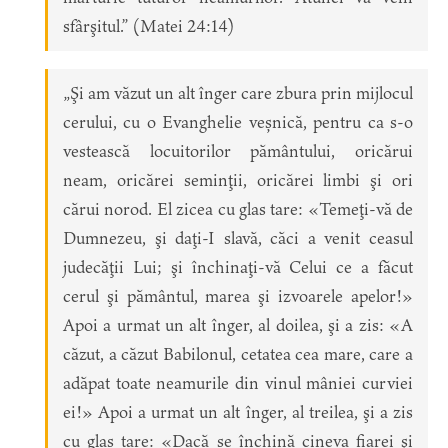
sfârşitul.” (Matei 24:14)
„Şi am văzut un alt înger care zbura prin mijlocul
cerului, cu o Evanghelie veșnică, pentru ca s-o
vestească locuitorilor pământului, oricărui
neam, oricărei seminţii, oricărei limbi şi ori
cărui norod. El zicea cu glas tare: «Temeţi-vă de
Dumnezeu, şi daţi-I slavă, căci a venit ceasul
judecăţii Lui; şi închinaţi-vă Celui ce a făcut
cerul şi pământul, marea şi izvoarele apelor!»
Apoi a urmat un alt înger, al doilea, şi a zis: «A
căzut, a căzut Babilonul, cetatea cea mare, care a
adăpat toate neamurile din vinul mâniei curviei
ei!» Apoi a urmat un alt înger, al treilea, şi a zis
cu glas tare: «Dacă se închină cineva fiarei şi