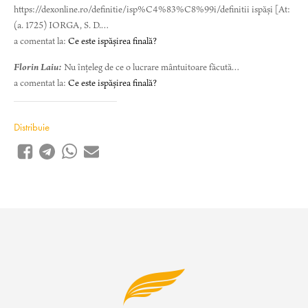
https://dexonline.ro/definitie/isp%C4%83%C8%99i/definitii ispăși [At:
(a. 1725) IORGA, S. D.…
a comentat la:
Ce este ispășirea finală?
Florin Laiu:
Nu înțeleg de ce o lucrare mântuitoare făcută…
a comentat la:
Ce este ispășirea finală?
Distribuie