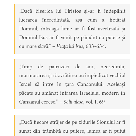
„Dacă biserica lui Hristos și-ar fi îndeplinit
lucrarea încredințată, așa cum a hotărât
Domnul, întreaga lume ar fi fost avertizată și
Domnul Isus ar fi venit pe pământ cu putere și
cu mare slavă.” –
Viața lui Isus
, 633-634.
„Timp de patruzeci de ani, necredința,
murmurarea și răzvrătirea au împiedicat vechiul
Israel să intre în țara Canaanului. Aceleași
păcate au amânat intrarea Israelului modern în
Canaanul ceresc.” –
Solii alese
, vol. 1, 69.
„Dacă fiecare străjer de pe zidurile Sionului ar fi
sunat din trâmbiță cu putere, lumea ar fi putut