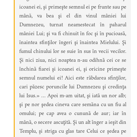
icoanei ei, şi primeşte semnul ei pe frunte sau pe
mână, va bea şi el din vinul mâniei lui
Dumnezeu, turnat neamestecat în paharul
mâniei Lui; şi va fi chinuit în foc şi în pucioasă,
înaintea sfinţilor îngeri şi înaintea Mielului. Şi
fumul chinului lor se suie în sus în vecii vecilor.
Şi nici ziua, nici noaptea n-au odihnă cei ce se
închină fiarei şi icoanei ei, şi oricine primeşte
semnul numelui ei! Aici este răbdarea sfinţilor,
cari păzesc poruncile lui Dumnezeu şi credinţa
lui Isus.» … Apoi m-am uitat, şi iată un nor alb;
şi pe nor şedea cineva care semăna cu un fiu al
omului; pe cap avea o cunună de aur; iar în
mână, o secere ascuţită. Şi un alt înger a ieşit din
Templu, şi striga cu glas tare Celui ce şedea pe