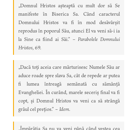
„Domnul Hristos așteaptă cu mult dor să Se
manifeste în Biserica Sa. Când caracterul
Domnului Hristos va fi în mod desăvârșit
reprodus în poporul Său, atunci El va veni să-i ia
la Sine ca fiind ai Săi.” –
Parabolele Domnului
Hristos
, 69.
„Dacă toți aceia care mărturisesc Numele Său ar
aduce roade spre slava Sa, cât de repede ar putea
fi lumea întreagă semănată cu sămânță
Evangheliei. În curând, marele seceriș final va fi
copt, și Domnul Hristos va veni ca să strângă
grâul cel prețios.” –
Idem.
„Împărăția Sa nu va veni până când vestea cea