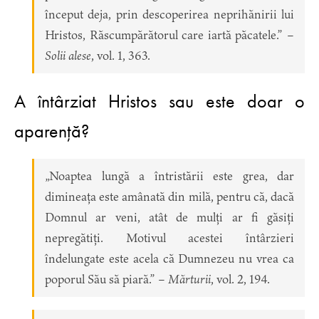
început deja, prin descoperirea neprihănirii lui
Hristos, Răscumpărătorul care iartă păcatele.” –
Solii alese
, vol. 1, 363.
A întârziat Hristos sau este doar o
aparență?
„Noaptea lungă a întristării este grea, dar
dimineața este amânată din milă, pentru că, dacă
Domnul ar veni, atât de mulți ar fi găsiți
nepregătiți. Motivul acestei întârzieri
îndelungate este acela că Dumnezeu nu vrea ca
poporul Său să piară.” –
Mărturii
, vol. 2, 194.