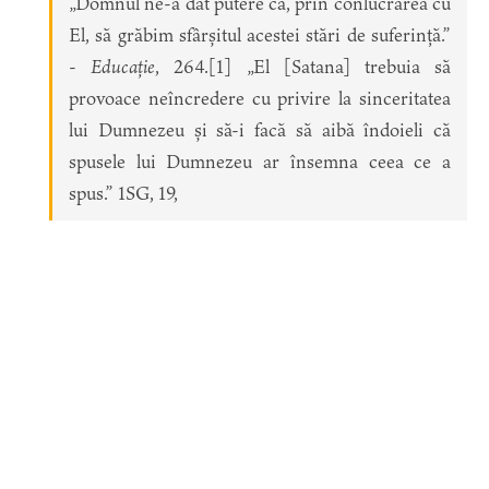
„Domnul ne-a dat putere ca, prin conlucrarea cu
El, să grăbim sfârșitul acestei stări de suferință.”
-
Educație
, 264.[1] „El [Satana] trebuia să
provoace neîncredere cu privire la sinceritatea
lui Dumnezeu și să-i facă să aibă îndoieli că
spusele lui Dumnezeu ar însemna ceea ce a
spus.” 1SG, 19,