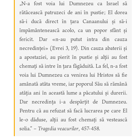
„N-a fost voia lui Dumnezeu ca Israel să
rătăcească patruzeci de ani în pustie; El dorea
să-i ducă direct în țara Canaanului și să-i
împământenească acolo, ca un popor sfânt și
fericit. Dar «n-au putut intra din cauza
necredinței» (Evrei 3, 19). Din cauza abaterii și
a apostaziei, au pierit în pustie și alții au fost
chemați să intre în țara făgăduită. La fel, n-a fost
voia lui Dumnezeu ca venirea lui Hristos să fie
amânată atâta vreme, iar poporul Său să rămână
atâția ani în această lume a păcatului și durerii.
Dar necredința i-a despărțit de Dumnezeu.
Pentru că au refuzat să facă lucrarea pe care El
le-o dăduse, alții au fost chemați să vestească
solia.” –
Tragedia veacurilor
, 457-458.