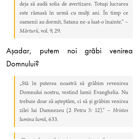
deja să audă solia de avertizare. Totuși lucrarea
este rămasă în urmă cu mulți ani. În timp ce
oamenii au dormit, Satana ne-a luat-o înainte.” –
Mărturii
, vol. 9, 29.
Așadar, putem noi grăbi venirea
Domnului?
„Stă în puterea noastră să grăbim revenirea
Domnului nostru, vestind lumii Evanghelia. Nu
trebuie doar să așteptăm, ci să și grăbim venirea
zilei lui Dumnezeu (2 Petru 3: 12).” –
Hristos
lumina lumii
, 633.