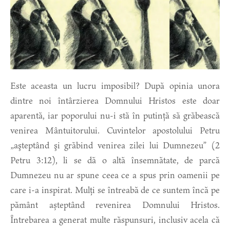
Este aceasta un lucru imposibil? După opinia unora
dintre noi întârzierea Domnului Hristos este doar
aparentă, iar poporului nu-i stă în putință să grăbească
venirea Mântuitorului. Cuvintelor apostolului Petru
„aşteptând şi grăbind venirea zilei lui Dumnezeu” (2
Petru 3:12), li se dă o altă însemnătate, de parcă
Dumnezeu nu ar spune ceea ce a spus prin oamenii pe
care i-a inspirat. Mulți se întreabă de ce suntem încă pe
pământ așteptând revenirea Domnului Hristos.
Întrebarea a generat multe răspunsuri, inclusiv acela că