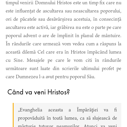
timpul venirii Domnului Hristos este un timp fix care nu
este influențat de ascultarea sau neascultarea poporului,
ori de păcatele sau desăvârșirea acestuia, în consecință
ascultarea este activă, iar grăbirea nu este o parte pe care
poporul advent o are de împlinit în planul de mântuire.
În rândurile care urmează vom vedea cum a răspuns la
această dilemă Cel care era în Hristos împăcând lumea
cu Sine. Mesajele pe care le vom citi în rândurile
următoare sunt luate din scrierile ultimului profet pe
care Dumnezeu l-a avut pentru poporul Său.
Când va veni Hristos?
„Evanghelia aceasta a Împărăţiei va fi
propovăduită în toată lumea, ca să slujească de
mărturie tuturor neamurilor. Atunci va veni