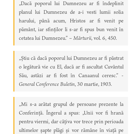
„Dacă poporul lui Dumnezeu ar fi îndeplinit
planul lui Dumnezeu de a-i vesti lumii solia
harului, până acum, Hristos ar fi venit pe
pământ, iar sfinților li s-ar fi spus bun venit în
cetatea lui Dumnezeu.” –
Mărturii
, vol. 6, 450.
„Știu că dacă poporul lui Dumnezeu ar fi păstrat
o legătură vie cu El, dacă ar fi ascultat Cuvântul
Său, astăzi ar fi fost în Canaanul ceresc.” -
General Conference Buletin
, 30 martie, 1903.
„Mi s-a arătat grupul de persoane prezente la
Conferință. Îngerul a spus: „Unii vor fi hrană
pentru viermi, dar câțiva vor trece prin perioada
ultimelor șapte plăgi și vor rămâne în viață pe