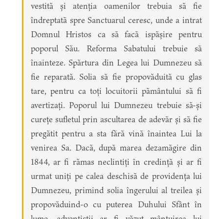
vestită și atenția oamenilor trebuia să fie
îndreptată spre Sanctuarul ceresc, unde a intrat
Domnul Hristos ca să facă ispășire pentru
poporul Său. Reforma Sabatului trebuie să
înainteze. Spărtura din Legea lui Dumnezeu să
fie reparată. Solia să fie propovăduită cu glas
tare, pentru ca toți locuitorii pământului să fi
avertizați. Poporul lui Dumnezeu trebuie să-și
curețe sufletul prin ascultarea de adevăr și să fie
pregătit pentru a sta fără vină înaintea Lui la
venirea Sa. Dacă, după marea dezamăgire din
1844, ar fi rămas neclintiți în credință și ar fi
urmat uniți pe calea deschisă de providența lui
Dumnezeu, primind solia îngerului al treilea și
propovăduind-o cu puterea Duhului Sfânt în
lume, adventiștii ar fi văzut mântuirea lui