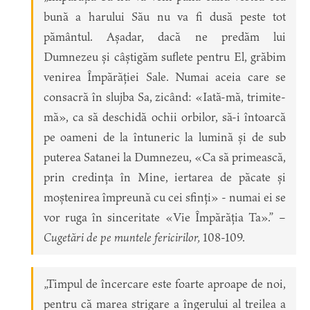
bună a harului Său nu va fi dusă peste tot
pământul. Așadar, dacă ne predăm lui
Dumnezeu și câștigăm suflete pentru El, grăbim
venirea Împărăției Sale. Numai aceia care se
consacră în slujba Sa, zicând: «Iată-mă, trimite-
mă», ca să deschidă ochii orbilor, să-i întoarcă
pe oameni de la întuneric la lumină și de sub
puterea Satanei la Dumnezeu, «Ca să primească,
prin credința în Mine, iertarea de păcate și
moștenirea împreună cu cei sfinți» - numai ei se
vor ruga în sinceritate «Vie Împărăția Ta».” –
Cugetări de pe muntele fericirilor,
108-109.
„Timpul de încercare este foarte aproape de noi,
pentru că marea strigare a îngerului al treilea a