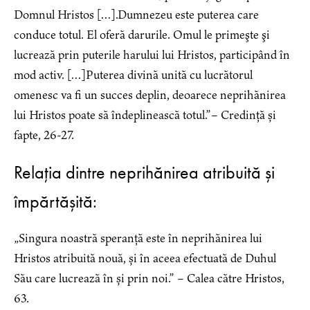
Domnul Hristos […].Dumnezeu este puterea care
conduce totul. El oferă darurile. Omul le primeşte şi
lucrează prin puterile harului lui Hristos, participând în
mod activ. […]Puterea divină unită cu lucrătorul
omenesc va fi un succes deplin, deoarece neprihănirea
lui Hristos poate să îndeplinească totul.”– Credință și
fapte, 26-27.
Relația dintre neprihănirea atribuită și
împărtășită:
„Singura noastră speranță este în neprihănirea lui
Hristos atribuită nouă, și în aceea efectuată de Duhul
Său care lucrează în și prin noi.” – Calea către Hristos,
63.