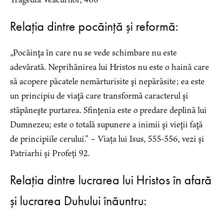
Relația dintre pocăință și reformă:
„Pocăinţa în care nu se vede schimbare nu este
adevărată. Neprihănirea lui Hristos nu este o haină care
să acopere păcatele nemărturisite şi nepărăsite; ea este
un principiu de viaţă care transformă caracterul şi
stăpâneşte purtarea. Sfinţenia este o predare deplină lui
Dumnezeu; este o totală supunere a inimii şi vieţii faţă
de principiile cerului.” – Viața lui Isus, 555-556, vezi și
Patriarhi și Profeți 92.
Relația dintre lucrarea lui Hristos în afară
și lucrarea Duhului înăuntru: