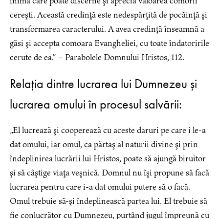
inimă care poate discerne şi aprecia valoarea comorii
cereşti. Această credinţă este nedespărţită de pocăinţă şi
transformarea caracterului. A avea credinţă înseamnă a
găsi şi accepta comoara Evangheliei, cu toate îndatoririle
cerute de ea.” – Parabolele Domnului Hristos, 112.
Relația dintre lucrarea lui Dumnezeu și
lucrarea omului în procesul salvării:
„El lucrează şi cooperează cu aceste daruri pe care i le-a
dat omului, iar omul, ca părtaş al naturii divine şi prin
îndeplinirea lucrării lui Hristos, poate să ajungă biruitor
şi să câştige viaţa veşnică. Domnul nu îşi propune să facă
lucrarea pentru care i-a dat omului putere să o facă.
Omul trebuie să-şi îndeplinească partea lui. El trebuie să
fie conlucrător cu Dumnezeu, purtând jugul împreună cu