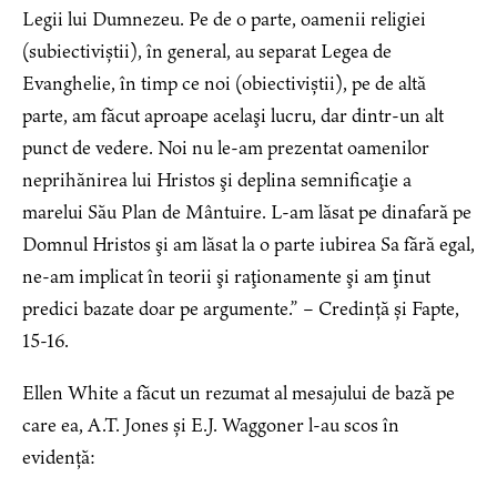
Legii lui Dumnezeu. Pe de o parte, oamenii religiei
(subiectiviștii), în general, au separat Legea de
Evanghelie, în timp ce noi (obiectiviștii), pe de altă
parte, am făcut aproape acelaşi lucru, dar dintr-un alt
punct de vedere. Noi nu le-am prezentat oamenilor
neprihănirea lui Hristos şi deplina semnificaţie a
marelui Său Plan de Mântuire. L-am lăsat pe dinafară pe
Domnul Hristos şi am lăsat la o parte iubirea Sa fără egal,
ne-am implicat în teorii şi raţionamente şi am ţinut
predici bazate doar pe argumente.” – Credință și Fapte,
15-16.
Ellen White a făcut un rezumat al mesajului de bază pe
care ea, A.T. Jones și E.J. Waggoner l-au scos în
evidență: