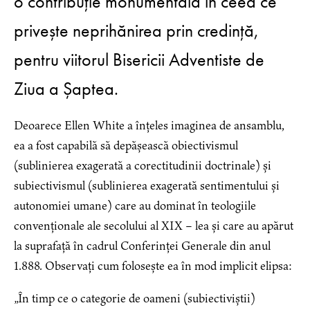
o contribuție monumentală în ceea ce
privește neprihănirea prin credință,
pentru viitorul Bisericii Adventiste de
Ziua a Șaptea.
Deoarece Ellen White a înțeles imaginea de ansamblu,
ea a fost capabilă să depășească obiectivismul
(sublinierea exagerată a corectitudinii doctrinale) și
subiectivismul (sublinierea exagerată sentimentului și
autonomiei umane) care au dominat în teologiile
convenționale ale secolului al XIX – lea și care au apărut
la suprafață în cadrul Conferinței Generale din anul
1.888. Observați cum folosește ea în mod implicit elipsa:
„În timp ce o categorie de oameni (subiectiviștii)