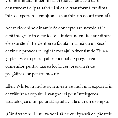
vreme limitată în definirea ei (adică, de aceia care
denaturează elipsa salvării și care transformă credința
într-o experiență emoțională sau într-un acord mental).
Acest ciorchine dinamic de concepte are nevoie să le
aibă integrate în el pe toate – independent fiecare dintre
ele este steril. Evidențierea făcută în urmă cu un secol
devine o provocare logică: mesajul Adventist de Ziua a
Șaptea este în principal preocupat de pregătirea
oamenilor pentru luarea lor la cer, precum și de
pregătirea lor pentru moarte.
Ellen White, în multe ocazii, este cu mult mai explicită în
dezvăluirea scopului Evangheliei prin înțelegerea
escatologică a timpului sfârșitului. Iată aici un exemplu:
„Când va veni, El nu va veni să ne curăţească de păcatele