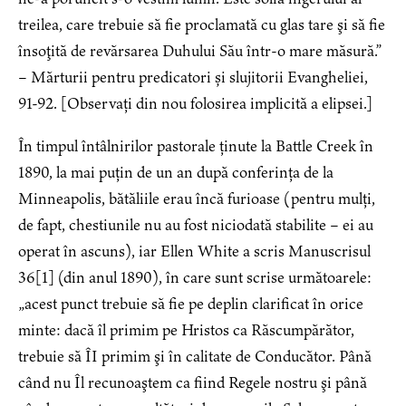
treilea, care trebuie să fie proclamată cu glas tare şi să fie
însoţită de revărsarea Duhului Său într-o mare măsură.”
– Mărturii pentru predicatori și slujitorii Evangheliei,
91-92. [Observați din nou folosirea implicită a elipsei.]
În timpul întâlnirilor pastorale ținute la Battle Creek în
1890, la mai puțin de un an după conferința de la
Minneapolis, bătăliile erau încă furioase (pentru mulți,
de fapt, chestiunile nu au fost niciodată stabilite – ei au
operat în ascuns), iar Ellen White a scris Manuscrisul
36
[1]
(din anul 1890), în care sunt scrise următoarele:
„acest punct trebuie să fie pe deplin clarificat în orice
minte: dacă îl primim pe Hristos ca Răscumpărător,
trebuie să ÎI primim şi în calitate de Conducător. Până
când nu Îl recunoaştem ca fiind Regele nostru şi până