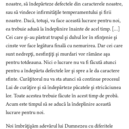
noastre, să îndepărteze defectele din caracterele noastre,
sau să vindece infirmităţile temperamentului şi firii
noastre. Dacă, totuşi, va face această lucrare pentru noi,
ea trebuie adusă la îndeplinire înainte de acel timp. […]
Cei care şi-au păstrat trupul şi duhul lor în sfinţenie şi
cinste vor face legătura finală cu nemurirea. Dar cei care
sunt nedrepţi, nesfinţiţi şi murdari vor rămâne aşa
pentru totdeauna. Nici o lucrare nu va fi făcută atunci
pentru a îndepărta defectele lor şi spre a le da caractere
sfinte. Curăţitorul nu va sta atunci să continue procesul
Lui de curăţire şi să îndepărteze păcatele şi stricăciunea
lor. Toate acestea trebuie făcute în acest timp de probă.
Acum este timpul să se aducă la îndeplinire această
lucrare pentru noi.
Noi îmbrăţişăm adevărul lui Dumnezeu cu diferitele