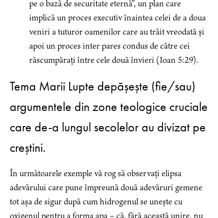
pe o bază de securitate eternă”, un plan care
implică un proces executiv înaintea celei de a doua
veniri a tuturor oamenilor care au trăit vreodată și
apoi un proces inter pares condus de către cei
răscumpărați între cele două învieri (Ioan 5:29).
Tema Marii Lupte depășește (fie/sau)
argumentele din zone teologice cruciale
care de-a lungul secolelor au divizat pe
creștini.
În următoarele exemple vă rog să observați elipsa
adevărului care pune împreună două adevăruri gemene
tot așa de sigur după cum hidrogenul se unește cu
oxigenul pentru a forma apa – că, fără această unire, nu