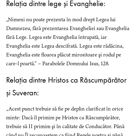
Relația dintre lege și Evanghelie:
„Nimeni nu poate prezenta în mod drept Legea lui
Dumnezeu, fără prezentarea Evangheliei sau Evanghelia
fără Lege. Legea este Evanghelia întrupată, iar
Evanghelia este Legea descifrată. Legea este rădăcina,
Evanghelia este floarea plăcut mirositoare şi rodul pe
care-l poartă.” – Parabolele Domnului Isus, 128.
Relația dintre Hristos ca Răscumpărător
și Suveran:
„Acest punct trebuie să fie pe deplin clarificat în orice
minte: Dacă îl primim pe Hristos ca Răscumpărător,
trebuie să II primim şi în calitate de Conducător. Până
când nu Îl recunoaştem ca fiind Regele nostru şi până