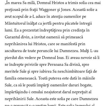
„În marea Sa milă, Domnul Hristos a trimis solia cea mai
preţioasă prin fraţii Waggoner şi Jones. Această solie a
avut scopul de a-L aduce în atenţia oamenilor pe
Mântuitorul înălţat ca jertfă pentru păcatele întregii
lumi. Ea a prezentat îndreptăţirea prin credinţa în
Garantul divin, a invitat oamenii să primească
neprihănirea lui Hristos, care se manifestă prin
ascultarea de toate poruncile lui Dumnezeu. Mulţi L-au
pierdut din vedere pe Domnul Isus. Ei aveau nevoie să li
se îndrepte privirile spre Persoana Sa divină, spre
meritele Sale şi spre iubirea Sa neschimbătoare faţă de
familia omenească. Toată puterea este dată în mâinile
Sale, ca să le poată împărţi oamenilor daruri bogate,
împărtăşindu-i omului neajutorat darul nepreţuit al
neprihănirii Sale. Aceasta este solia pe care Dumnezeu
ne-a poruncit s-o vestim lumii. Este solia îngerului al