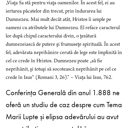
„Viaţa Sa stă pentru viaţa oamenilor. În acest fel, ei au
iertarea păcatelor din trecut, prin îndurarea lui
Dumnezeu. Mai mult decât atât, Hristos îi umple pe
oameni cu atributele lui Dumnezeu. El reface caracterul
lor după chipul caracterului divin, o ţesătură
dumnezeiască de putere şi frumuseţe spirituală. În acest
fel, adevărata neprihănire cerută de lege este împlinită în
cel ce crede în Hristos. Dumnezeu poate „să fie
neprihănit, şi totuşi să socotească neprihănit pe cel ce
crede în Isus“ (Romani 3, 26).” – Viața lui Isus, 762.
Conferința Generală din anul 1.888 ne
oferă un studiu de caz despre cum Tema
Marii Lupte și elipsa adevărului au avut