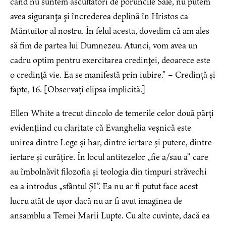
când nu suntem ascultători de poruncile Sale, nu putem
avea siguranţa şi încrederea deplină în Hristos ca
Mântuitor al nostru. În felul acesta, dovedim că am ales
să fim de partea lui Dumnezeu. Atunci, vom avea un
cadru optim pentru exercitarea credinţei, deoarece este
o credinţă vie. Ea se manifestă prin iubire.” – Credință și
fapte, 16. [Observați elipsa implicită.]
Ellen White a trecut dincolo de temerile celor două părți
evidențiind cu claritate că Evanghelia veșnică este
unirea dintre Lege și har, dintre iertare și putere, dintre
iertare și curățire. În locul antitezelor „fie a/sau a” care
au îmbolnăvit filozofia și teologia din timpuri străvechi
ea a introdus „sfântul ȘI”. Ea nu ar fi putut face acest
lucru atât de ușor dacă nu ar fi avut imaginea de
ansamblu a Temei Marii Lupte. Cu alte cuvinte, dacă ea