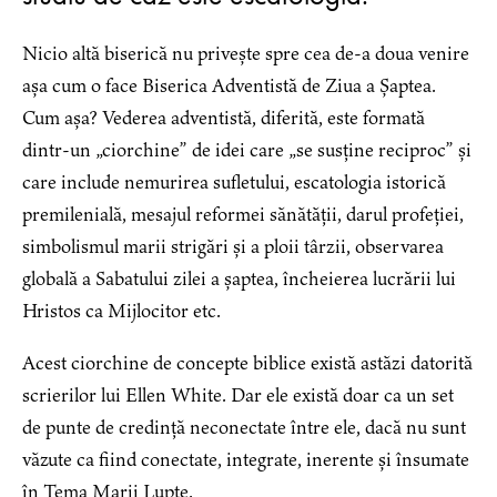
Nicio altă biserică nu privește spre cea de-a doua venire
așa cum o face Biserica Adventistă de Ziua a Șaptea.
Cum așa? Vederea adventistă, diferită, este formată
dintr-un „ciorchine” de idei care „se susține reciproc” și
care include nemurirea sufletului, escatologia istorică
premilenială, mesajul reformei sănătății, darul profeției,
simbolismul marii strigări și a ploii târzii, observarea
globală a Sabatului zilei a șaptea, încheierea lucrării lui
Hristos ca Mijlocitor etc.
Acest ciorchine de concepte biblice există astăzi datorită
scrierilor lui Ellen White. Dar ele există doar ca un set
de punte de credință neconectate între ele, dacă nu sunt
văzute ca fiind conectate, integrate, inerente și însumate
în Tema Marii Lupte.