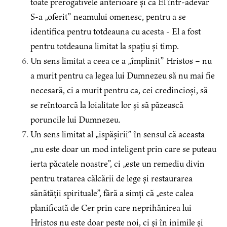
toate prerogativele anterioare și că El într-adevăr
S-a „oferit” neamului omenesc, pentru a se
identifica pentru totdeauna cu acesta - El a fost
pentru totdeauna limitat la spațiu și timp.
Un sens limitat a ceea ce a „împlinit” Hristos – nu
a murit pentru ca legea lui Dumnezeu să nu mai fie
necesară, ci a murit pentru ca, cei credincioși, să
se reîntoarcă la loialitate lor și să păzească
poruncile lui Dumnezeu.
Un sens limitat al „ispășirii” în sensul că aceasta
„nu este doar un mod inteligent prin care se puteau
ierta păcatele noastre”, ci „este un remediu divin
pentru tratarea călcării de lege și restaurarea
sănătății spirituale”, fără a simți că „este calea
planificată de Cer prin care neprihănirea lui
Hristos nu este doar peste noi, ci și în inimile și