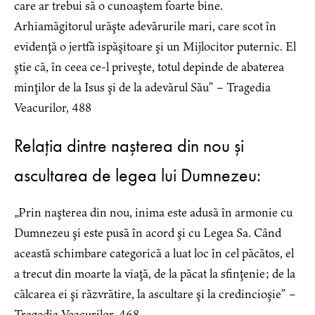
care ar trebui să o cunoaştem foarte bine.
Arhiamăgitorul urăşte adevărurile mari, care scot în
evidenţă o jertfă ispăşitoare şi un Mijlocitor puternic. El
ştie că, în ceea ce-l priveşte, totul depinde de abaterea
minţilor de la Isus şi de la adevărul Său” – Tragedia
Veacurilor, 488
Relația dintre nașterea din nou și
ascultarea de legea lui Dumnezeu:
„Prin naşterea din nou, inima este adusă în armonie cu
Dumnezeu şi este pusă în acord şi cu Legea Sa. Când
această schimbare categorică a luat loc în cel păcătos, el
a trecut din moarte la viaţă, de la păcat la sfinţenie; de la
călcarea ei şi răzvrătire, la ascultare şi la credincioşie” –
Tragedia Veacurilor, 468