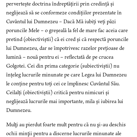
pervertește doctrina îndreptățirii prin credință și
neglijează să se conformeze condițiilor prezentate în
Cuvântul lui Dumnezeu – Dacă Mă iubiți veți păzi
poruncile Mele – o greșeală la fel de mare fac aceia care
pretind (obiectiviștii) că ei cred și că respectă poruncile
lui Dumnezeu, dar se împotrivesc razelor prețioase de
lumină – nouă pentru ei – reflectată de pe crucea
Golgotei. Cei din prima categorie (subiectiviștii) nu
înțeleg lucrurile minunate pe care Legea lui Dumnezeu
le conține pentru toți cei ce împlinesc Cuvântul Său.
Ceilalți (obiectiviștii) critică pentru nimicuri și
neglijează lucrurile mai importante, mila și iubirea lui
Dumnezeu.
Mulţi au pierdut foarte mult pentru că nu şi-au deschis
ochii minţii pentru a discerne lucrurile minunate ale