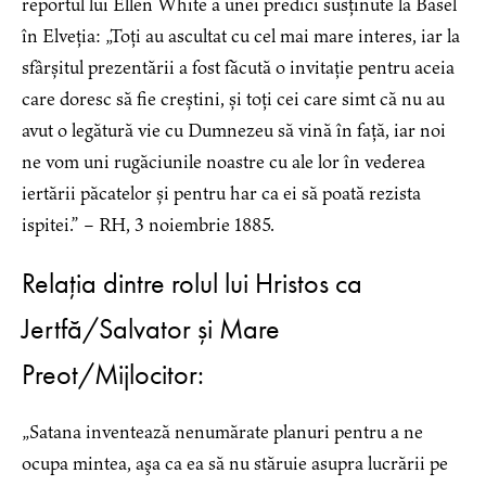
reportul lui Ellen White a unei predici susținute la Basel
în Elveția: „Toți au ascultat cu cel mai mare interes, iar la
sfârșitul prezentării a fost făcută o invitație pentru aceia
care doresc să fie creștini, și toți cei care simt că nu au
avut o legătură vie cu Dumnezeu să vină în față, iar noi
ne vom uni rugăciunile noastre cu ale lor în vederea
iertării păcatelor și pentru har ca ei să poată rezista
ispitei.” – RH, 3 noiembrie 1885.
Relația dintre rolul lui Hristos ca
Jertfă/Salvator și Mare
Preot/Mijlocitor:
„Satana inventează nenumărate planuri pentru a ne
ocupa mintea, aşa ca ea să nu stăruie asupra lucrării pe