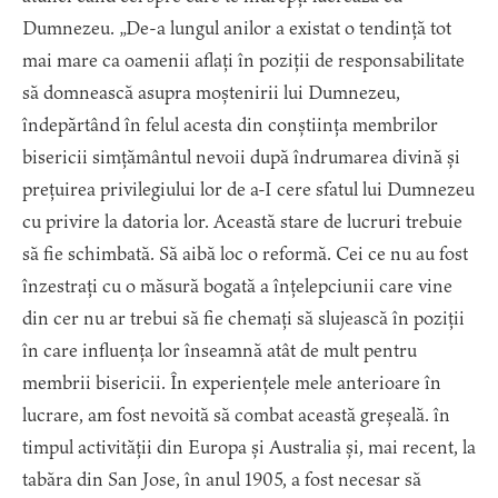
Dumnezeu. „De-a lungul anilor a existat o tendință tot
mai mare ca oamenii aflați în poziții de responsabilitate
să domnească asupra moștenirii lui Dumnezeu,
îndepărtând în felul acesta din conștiința membrilor
bisericii simțământul nevoii după îndrumarea divină și
prețuirea privilegiului lor de a-I cere sfatul lui Dumnezeu
cu privire la datoria lor. Această stare de lucruri trebuie
să fie schimbată. Să aibă loc o reformă. Cei ce nu au fost
înzestrați cu o măsură bogată a înțelepciunii care vine
din cer nu ar trebui să fie chemați să slujească în poziții
în care influența lor înseamnă atât de mult pentru
membrii bisericii. În experiențele mele anterioare în
lucrare, am fost nevoită să combat această greșeală. în
timpul activității din Europa și Australia și, mai recent, la
tabăra din San Jose, în anul 1905, a fost necesar să