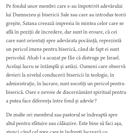
Pe fondul unor membri care s-au împotrivit adevărului
lui Dumnezeu și bisericii Sale sau care au introdus teorii
greșite, Satana creează impresia în mintea celor care se
află în poziții de încredere, dar sunt în eroare, că cei
care sunt orientați spre adevărata pocăință, reprezintă
un pericol imens pentru biserică, când de fapt ei sunt
pericolul. Ahab l-a acuzat pe Ilie că distruge pe Israel.
Același lucru se întâmplă și astăzi. Oameni care observă
devieri la nivelul conducerii bisericii în teologie, în
administrație, în lucrare, sunt socotiți un pericol pentru
biserică. Oare e nevoie de discernământ spiritual pentru
a putea face diferența între fond și adevăr?
De multe ori membrul sau pastorul se îndreaptă spre
altul pentru sfătuire sau călăuzire. Este bine să faci așa,
atunci când cel spre care te îndrepți lucrează cu