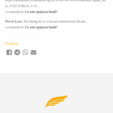
https://dexonline.ro/definitie/isp%C4%83%C8%99i/definitii ispăși [At:
(a. 1725) IORGA, S. D.…
a comentat la:
Ce este ispășirea finală?
Florin Laiu:
Nu înțeleg de ce o lucrare mântuitoare făcută…
a comentat la:
Ce este ispășirea finală?
Distribuie