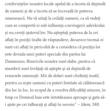
conferințelor noastre locale apelul de a înceta să depindă
de oameni și de a înceta să se încreadă în puterea
omenească. Nu vă uitați la ceilalți oameni, ca să vedeți
cum se comportă ei sub influența convingerii adevărului
și nu cereți ajutorul lor. Nu așteptați puterea de la cei
aflați în poziții înalte de răspundere, deoarece tocmai ei
sunt cei aflați în pericolul de a considera că poziția lor
este dovada unei puteri speciale din partea lui
Dumnezeu. Bisericile noastre sunt slabe, pentru că
membrii sunt învățați să aștepte și să depindă de
resursele omenești. Mii de dolari sunt cheltuiți inutil,
pentru ca niște oameni cu puteri limitate să călătorească
din loc în loc, în scopul de a rezolva dificultăți minore, în
timp ce Domnul Isus este întotdeauna aproape și gata să-
i ajute pe cei tulburați și aflați în nevoie.” – Idem, 380.