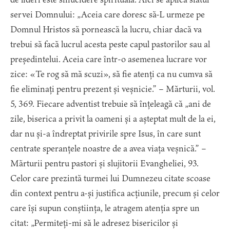
servei Domnului: „Aceia care doresc să-L urmeze pe
Domnul Hristos să pornească la lucru, chiar dacă va
trebui să facă lucrul acesta peste capul pastorilor sau al
președintelui. Aceia care într-o asemenea lucrare vor
zice: «Te rog să mă scuzi», să fie atenți ca nu cumva să
fie eliminați pentru prezent și veșnicie.” – Mărturii, vol.
5, 369. Fiecare adventist trebuie să înțeleagă că „ani de
zile, biserica a privit la oameni și a așteptat mult de la ei,
dar nu și-a îndreptat privirile spre Isus, în care sunt
centrate speranțele noastre de a avea viața veșnică.” –
Mărturii pentru pastori și slujitorii Evangheliei, 93.
Celor care prezintă turmei lui Dumnezeu citate scoase
din context pentru a-și justifica acțiunile, precum și celor
care își supun conștiința, le atragem atenția spre un
citat: „Permiteți-mi să le adresez bisericilor și