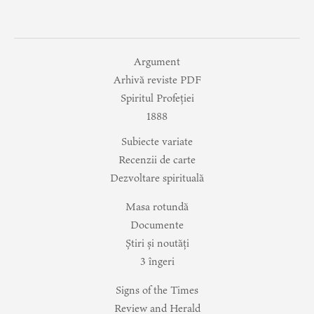
Argument
Arhivă reviste PDF
Spiritul Profeției
1888
Subiecte variate
Recenzii de carte
Dezvoltare spirituală
Masa rotundă
Documente
Știri și noutăți
3 îngeri
Signs of the Times
Review and Herald