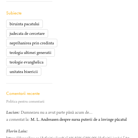
Subiecte
biruinta pacatului
judecata de cercetare
neprihanirea prin credinta
teologia ultimei generatii
teologie evanghelica
unitatea bisericii
Comentarii recente
Politica pentru comentarii
Lucian:
Dumnezeu nu a avut parte până acum de…
a comentat la:
M. L. Andreasen despre sursa puterii de a învinge păcatul
Florin Laiu: