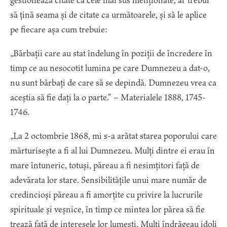
gestionează citate ca cele mai sus menționate, ar trebui
să țină seama și de citate ca următoarele, și să le aplice
pe fiecare așa cum trebuie:
„Bărbații care au stat îndelung în poziții de încredere în
timp ce au nesocotit lumina pe care Dumnezeu a dat-o,
nu sunt bărbați de care să se depindă. Dumnezeu vrea ca
aceștia să fie dați la o parte.” – Materialele 1888, 1745-
1746.
„La 2 octombrie 1868, mi s-a arătat starea poporului care
mărturisește a fi al lui Dumnezeu. Mulți dintre ei erau în
mare întuneric, totuși, păreau a fi nesimțitori față de
adevărata lor stare. Sensibilitățile unui mare număr de
credincioși păreau a fi amorțite cu privire la lucrurile
spirituale și veșnice, în timp ce mintea lor părea să fie
trează față de interesele lor lumești. Mulți îndrăgeau idoli