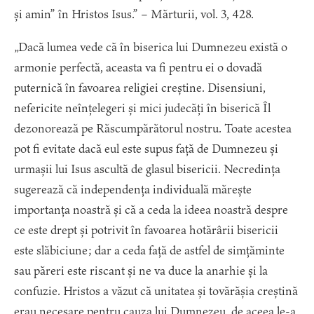
și amin” în Hristos Isus.” – Mărturii, vol. 3, 428.
„Dacă lumea vede că în biserica lui Dumnezeu există o
armonie perfectă, aceasta va fi pentru ei o dovadă
puternică în favoarea religiei creștine. Disensiuni,
nefericite neînțelegeri și mici judecăți în biserică Îl
dezonorează pe Răscumpărătorul nostru. Toate acestea
pot fi evitate dacă eul este supus față de Dumnezeu și
urmașii lui Isus ascultă de glasul bisericii. Necredința
sugerează că independența individuală mărește
importanța noastră și că a ceda la ideea noastră despre
ce este drept și potrivit în favoarea hotărârii bisericii
este slăbiciune; dar a ceda față de astfel de simțăminte
sau păreri este riscant și ne va duce la anarhie și la
confuzie. Hristos a văzut că unitatea și tovărășia creștină
erau necesare pentru cauza lui Dumnezeu, de aceea le-a