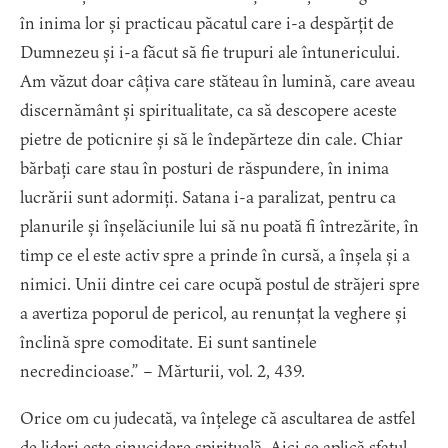
în inima lor și practicau păcatul care i-a despărțit de
Dumnezeu și i-a făcut să fie trupuri ale întunericului.
Am văzut doar câțiva care stăteau în lumină, care aveau
discernământ și spiritualitate, ca să descopere aceste
pietre de poticnire și să le îndepărteze din cale. Chiar
bărbați care stau în posturi de răspundere, în inima
lucrării sunt adormiți. Satana i-a paralizat, pentru ca
planurile și înșelăciunile lui să nu poată fi întrezărite, în
timp ce el este activ spre a prinde în cursă, a înșela și a
nimici. Unii dintre cei care ocupă postul de străjeri spre
a avertiza poporul de pericol, au renunțat la veghere și
înclină spre comoditate. Ei sunt santinele
necredincioase.” – Mărturii, vol. 2, 439.
Orice om cu judecată, va înțelege că ascultarea de astfel
de lideri este sinucidere spirituală. Aici se aplică sfatul