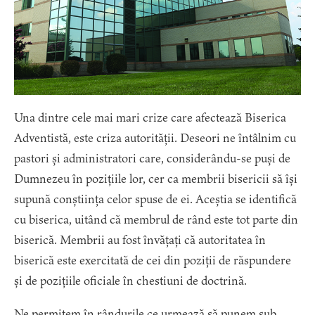
Una dintre cele mai mari crize care afectează Biserica
Adventistă, este criza autorității. Deseori ne întâlnim cu
pastori și administratori care, considerându-se puși de
Dumnezeu în pozițiile lor, cer ca membrii bisericii să își
supună conștiința celor spuse de ei. Aceștia se identifică
cu biserica, uitând că membrul de rând este tot parte din
biserică. Membrii au fost învățați că autoritatea în
biserică este exercitată de cei din poziții de răspundere
și de pozițiile oficiale în chestiuni de doctrină.
Ne permitem în rândurile ce urmează să punem sub