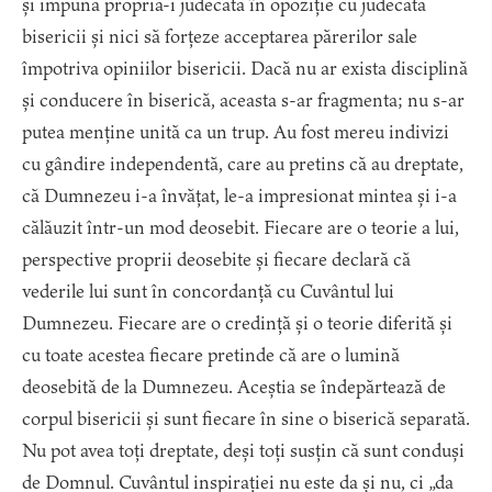
și impună propria-i judecată în opoziție cu judecata
bisericii și nici să forțeze acceptarea părerilor sale
împotriva opiniilor bisericii. Dacă nu ar exista disciplină
și conducere în biserică, aceasta s-ar fragmenta; nu s-ar
putea menține unită ca un trup. Au fost mereu indivizi
cu gândire independentă, care au pretins că au dreptate,
că Dumnezeu i-a învățat, le-a impresionat mintea și i-a
călăuzit într-un mod deosebit. Fiecare are o teorie a lui,
perspective proprii deosebite și fiecare declară că
vederile lui sunt în concordanță cu Cuvântul lui
Dumnezeu. Fiecare are o credință și o teorie diferită și
cu toate acestea fiecare pretinde că are o lumină
deosebită de la Dumnezeu. Aceștia se îndepărtează de
corpul bisericii și sunt fiecare în sine o biserică separată.
Nu pot avea toți dreptate, deși toți susțin că sunt conduși
de Domnul. Cuvântul inspirației nu este da și nu, ci „da