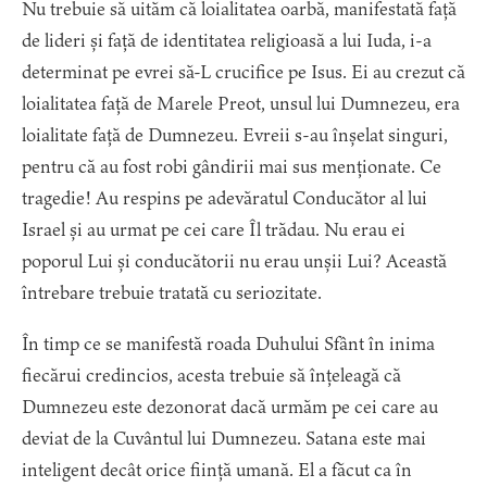
Nu trebuie să uităm că loialitatea oarbă, manifestată față
de lideri și față de identitatea religioasă a lui Iuda, i-a
determinat pe evrei să-L crucifice pe Isus. Ei au crezut că
loialitatea față de Marele Preot, unsul lui Dumnezeu, era
loialitate față de Dumnezeu. Evreii s-au înșelat singuri,
pentru că au fost robi gândirii mai sus menționate. Ce
tragedie! Au respins pe adevăratul Conducător al lui
Israel și au urmat pe cei care Îl trădau. Nu erau ei
poporul Lui și conducătorii nu erau unșii Lui? Această
întrebare trebuie tratată cu seriozitate.
În timp ce se manifestă roada Duhului Sfânt în inima
fiecărui credincios, acesta trebuie să înțeleagă că
Dumnezeu este dezonorat dacă urmăm pe cei care au
deviat de la Cuvântul lui Dumnezeu. Satana este mai
inteligent decât orice ființă umană. El a făcut ca în