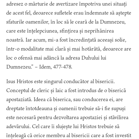
adresez o mărturie de avertizare împotriva unei situați
de acest fel, deoarece sufletele erau îndemnate să aștepte
sfaturile oamenilor, în loc să le ceară de la Dumnezeu,
care este înțelepciunea, sfințirea și neprihănirea
noastră. Iar acum, mi-a fost încredințată aceeași solie,
într-o modalitate mai clară și mai hotărâtă, deoarece are
loc o ofensă mai adâncă la adresa Duhului lui
Dumnezeu.” – Idem, 477-478.
Isus Hristos este singurul conducător al bisericii.
Conceptul de cleric și laic a fost introdus de o biserică
apostaziată. Ideea că biserica, sau conducerea ei, are
dreptate întotdeauna și oamenii trebuie să-i fie supuși
este necesară pentru dezvoltarea apostaziei și stăvilirea
adevărului. Cel care îi slujește lui Hristos trebuie să
înțeleagă că orice membru al bisericii care a fost investit