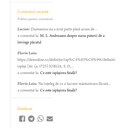
Comentarii recente
Politica pentru comentarii
Lucian:
Dumnezeu nu a avut parte până acum de…
a comentat la:
M. L. Andreasen despre sursa puterii de a
învinge păcatul
Florin Laiu:
https://dexonline.ro/definitie/isp%C4%83%C8%99i/definitii
ispăși [At: (a. 1725) IORGA, S. D.…
a comentat la:
Ce este ispășirea finală?
Florin Laiu:
Nu înțeleg de ce o lucrare mântuitoare făcută…
a comentat la:
Ce este ispășirea finală?
Distribuie