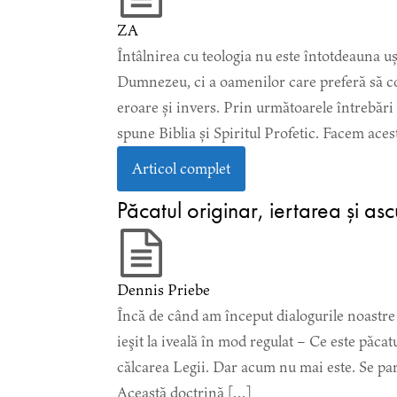
ZA
Întâlnirea cu teologia nu este întotdeauna u
Dumnezeu, ci a oamenilor care preferă să co
eroare și invers. Prin următoarele întrebăr
spune Biblia și Spiritul Profetic. Facem aces
Articol complet
Păcatul originar, iertarea și as
Dennis Priebe
Încă de când am început dialogurile noastre 
ieşit la iveală în mod regulat – Ce este păcat
călcarea Legii. Dar acum nu mai este. Se par
Această doctrină […]