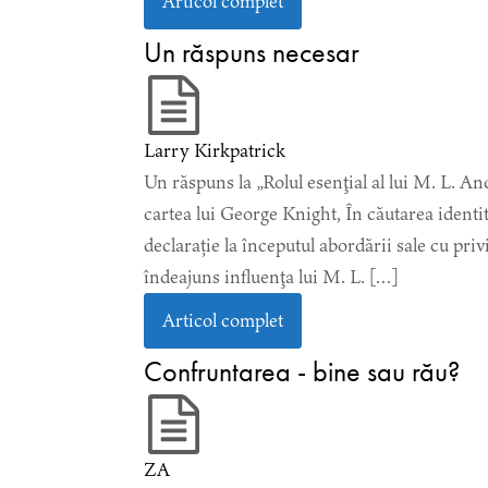
Articol complet
Un răspuns necesar
Larry Kirkpatrick
Un răspuns la „Rolul esenţial al lui M. L. An
cartea lui George Knight, În căutarea ident
declarație la începutul abordării sale cu pri
îndeajuns influenţa lui M. L. […]
Articol complet
Confruntarea - bine sau rău?
ZA