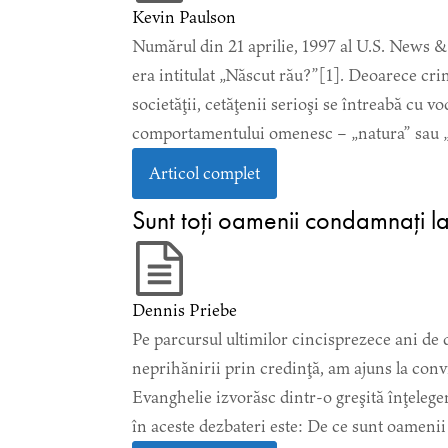
Kevin Paulson
Numărul din 21 aprilie, 1997 al U.S. News & 
era intitulat „Născut rău?”[1]. Deoarece cri
societăţii, cetăţenii serioşi se întreabă cu 
comportamentului omenesc – „natura” sau „e
Articol complet
Sunt toți oamenii condamnați l
Dennis Priebe
Pe parcursul ultimilor cincisprezece ani de d
neprihănirii prin credinţă, am ajuns la convi
Evanghelie izvorăsc dintr-o greşită înţeleger
în aceste dezbateri este: De ce sunt oamenii