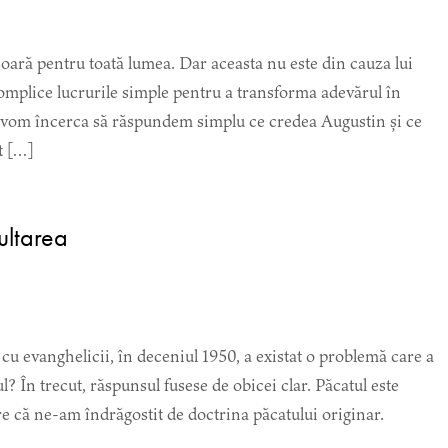
șoară pentru toată lumea. Dar aceasta nu este din cauza lui
mplice lucrurile simple pentru a transforma adevărul în
i vom încerca să răspundem simplu ce credea Augustin și ce
t […]
cultarea
cu evanghelicii, în deceniul 1950, a existat o problemă care a
ul? În trecut, răspunsul fusese de obicei clar. Păcatul este
e că ne-am îndrăgostit de doctrina păcatului originar.