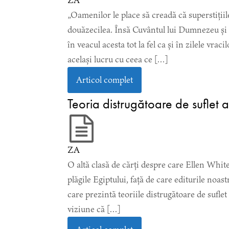
ZA
„Oamenilor le place să creadă că superstițiile
douăzecilea. Însă Cuvântul lui Dumnezeu și c
în veacul acesta tot la fel ca și în zilele vrac
același lucru cu ceea ce […]
Articol complet
Teoria distrugătoare de suflet 
ZA
O altă clasă de cărți despre care Ellen Whit
plăgile Egiptului, față de care editurile noast
care prezintă teoriile distrugătoare de sufle
viziune că […]