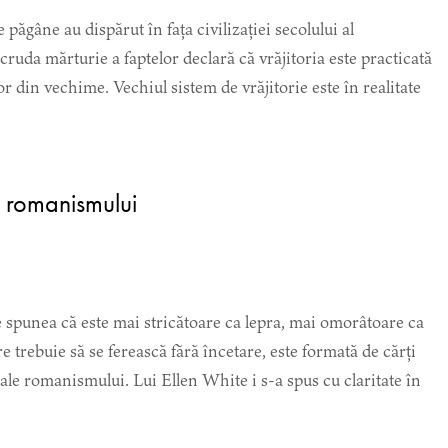
 păgâne au dispărut în fața civilizației secolului al
ruda mărturie a faptelor declară că vrăjitoria este practicată
ilor din vechime. Vechiul sistem de vrăjitorie este în realitate
a romanismului
e spunea că este mai stricătoare ca lepra, mai omorâtoare ca
re trebuie să se ferească fără încetare, este formată de cărți
t ale romanismului. Lui Ellen White i s-a spus cu claritate în