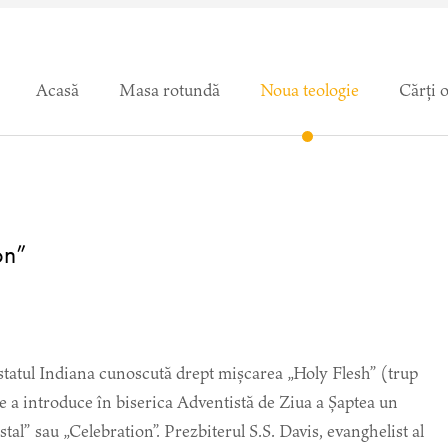
Acasă
Masa rotundă
Noua teologie
Cărți 
on”
n statul Indiana cunoscută drept mișcarea „Holy Flesh” (trup
 de a introduce în biserica Adventistă de Ziua a Șaptea un
tal” sau „Celebration”. Prezbiterul S.S. Davis, evanghelist al