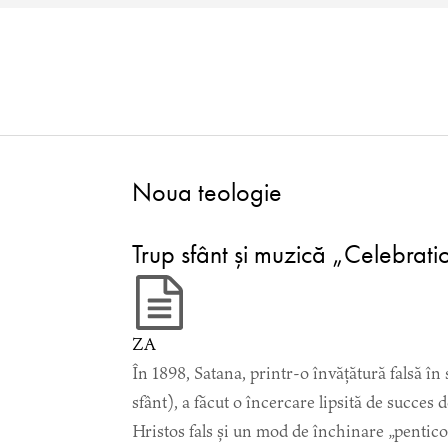
Noua teologie
Trup sfânt și muzică „Celebrati
ZA
În 1898, Satana, printr-o învățătură falsă î
sfânt), a făcut o încercare lipsită de succes
Hristos fals și un mod de închinare „penticos