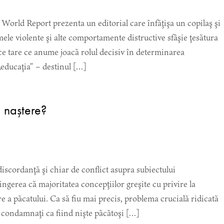
World Report prezenta un editorial care înfăţişa un copilaş şi
mele violente şi alte comportamente distructive sfâşie ţesătura
voce tare ce anume joacă rolul decisiv în determinarea
ducaţia” – destinul […]
a naștere?
iscordanţă şi chiar de conflict asupra subiectului
ngerea că majoritatea concepţiilor greşite cu privire la
e a păcatului. Ca să fiu mai precis, problema crucială ridicată
 condamnaţi ca fiind nişte păcătoşi […]