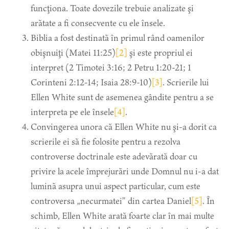
funcţiona. Toate dovezile trebuie analizate şi
arătate a fi consecvente cu ele însele.
Biblia a fost destinată în primul rând oamenilor
obişnuiţi (Matei 11:25)
[2]
şi este propriul ei
interpret (2 Timotei 3:16; 2 Petru 1:20-21; 1
Corinteni 2:12-14; Isaia 28:9-10)
[3]
. Scrierile lui
Ellen White sunt de asemenea gândite pentru a se
interpreta pe ele însele
[4]
.
Convingerea unora că Ellen White nu şi-a dorit ca
scrierile ei să fie folosite pentru a rezolva
controverse doctrinale este adevărată doar cu
privire la acele împrejurări unde Domnul nu i-a dat
lumină asupra unui aspect particular, cum este
controversa „necurmatei” din cartea Daniel
[5]
. În
schimb, Ellen White arată foarte clar în mai multe