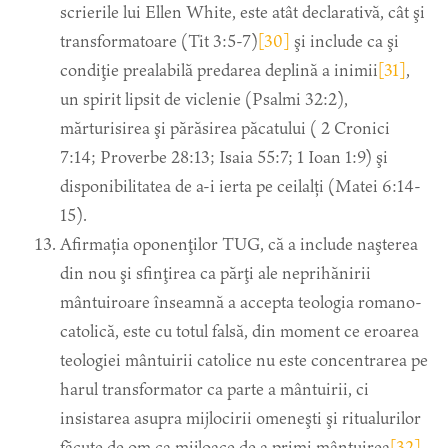
scrierile lui Ellen White, este atât declarativă, cât şi
transformatoare (Tit 3:5-7)
[30]
şi include ca şi
condiţie prealabilă predarea deplină a inimii
[31]
,
un spirit lipsit de viclenie (Psalmi 32:2),
mărturisirea şi părăsirea păcatului ( 2 Cronici
7:14; Proverbe 28:13; Isaia 55:7; 1 Ioan 1:9) şi
disponibilitatea de a-i ierta pe ceilalți (Matei 6:14-
15).
Afirmația oponenţilor TUG, că a include naşterea
din nou şi sfinţirea ca părţi ale neprihănirii
mântuiroare înseamnă a accepta teologia romano-
catolică, este cu totul falsă, din moment ce eroarea
teologiei mântuirii catolice nu este concentrarea pe
harul transformator ca parte a mântuirii, ci
insistarea asupra mijlocirii omeneşti şi ritualurilor
făcute de om ca mijloace de a primi mântuirea
[32]
.