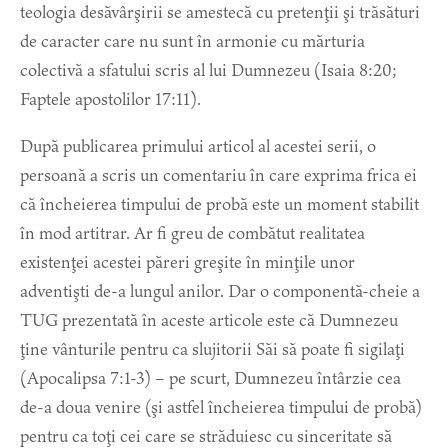
teologia desăvârşirii se amestecă cu pretenţii şi trăsături
de caracter care nu sunt în armonie cu mărturia
colectivă a sfatului scris al lui Dumnezeu (Isaia 8:20;
Faptele apostolilor 17:11).
După publicarea primului articol al acestei serii, o
persoană a scris un comentariu în care exprima frica ei
că încheierea timpului de probă este un moment stabilit
în mod artitrar. Ar fi greu de combătut realitatea
existenţei acestei păreri greşite în minţile unor
adventişti de-a lungul anilor. Dar o componentă-cheie a
TUG prezentată în aceste articole este că Dumnezeu
ţine vânturile pentru ca slujitorii Săi să poate fi sigilaţi
(Apocalipsa 7:1-3) – pe scurt, Dumnezeu întârzie cea
de-a doua venire (şi astfel încheierea timpului de probă)
pentru ca toţi cei care se străduiesc cu sinceritate să