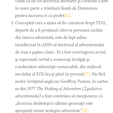
citate că un rol doctrinal afirmativ şi corector a fost
în mare parte o trăsătură lăsată de Dumnezeu
pentru lucrarea ei ca profet
[6]
.
Conceptul care a ajuns să fie cunoscut drept TUG,
departe de a fi produsul câtorva persoane izolate
din istoria adventistă, este de fapt adânc
înrădăcinat în ADN-ul doctrinal al adventismului
de ziua a şaptea clasic. El a fost convingerea scrisă
şi exprimată verbal a numeroşi învăţaţi şi
conducători adventişti remarcabili, din mijlocul
secolului al XIX-lea şi până în prezent
[7]
. Nu fără
motiv, învăţatul anglican Geoffrey Paxton, în cartea
sa din 1977
The Shaking of Adventism (Zguduirea
adventismului)
a fost constrâns să menţioneze că
„doctrina desăvârşirii ultimei generaţii este
apropiată inimii teologiei adventiste”
[8]
.