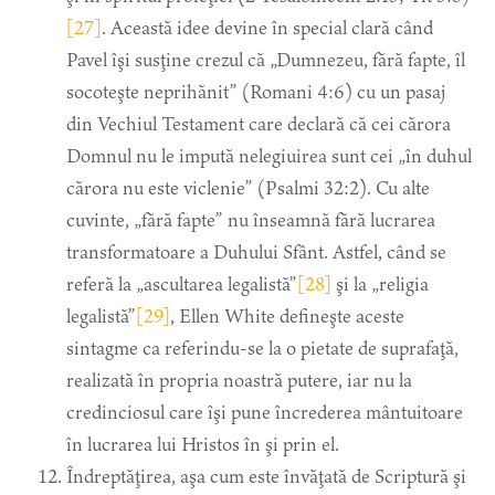
[27]
. Această idee devine în special clară când
Pavel îşi susţine crezul că „Dumnezeu, fără fapte, îl
socoteşte neprihănit” (Romani 4:6) cu un pasaj
din Vechiul Testament care declară că cei cărora
Domnul nu le impută nelegiuirea sunt cei „în duhul
cărora nu este viclenie” (Psalmi 32:2). Cu alte
cuvinte, „fără fapte” nu înseamnă fără lucrarea
transformatoare a Duhului Sfânt. Astfel, când se
referă la „ascultarea legalistă”
[28]
şi la „religia
legalistă”
[29]
, Ellen White defineşte aceste
sintagme ca referindu-se la o pietate de suprafaţă,
realizată în propria noastră putere, iar nu la
credinciosul care îşi pune încrederea mântuitoare
în lucrarea lui Hristos în şi prin el.
Îndreptăţirea, aşa cum este învăţată de Scriptură şi