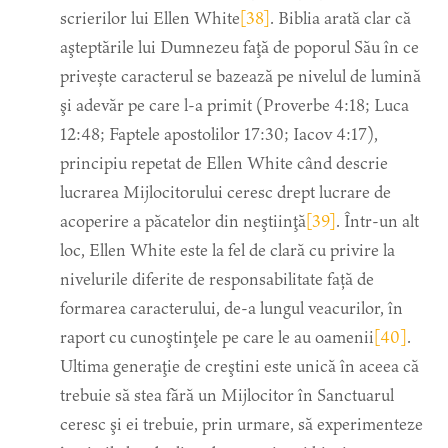
scrierilor lui Ellen White
[38]
. Biblia arată clar că
aşteptările lui Dumnezeu faţă de poporul Său în ce
privește caracterul se bazează pe nivelul de lumină
şi adevăr pe care l-a primit (Proverbe 4:18; Luca
12:48; Faptele apostolilor 17:30; Iacov 4:17),
principiu repetat de Ellen White când descrie
lucrarea Mijlocitorului ceresc drept lucrare de
acoperire a păcatelor din neştiinţă
[39]
. Într-un alt
loc, Ellen White este la fel de clară cu privire la
nivelurile diferite de responsabilitate față de
formarea caracterului, de-a lungul veacurilor, în
raport cu cunoştinţele pe care le au oamenii
[40]
.
Ultima generaţie de creştini este unică în aceea că
trebuie să stea fără un Mijlocitor în Sanctuarul
ceresc şi ei trebuie, prin urmare, să experimenteze