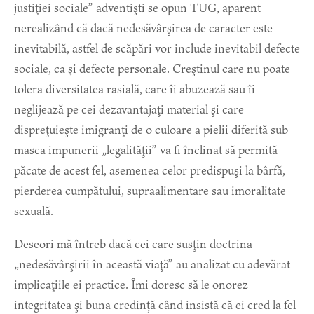
justiţiei sociale” adventişti se opun TUG, aparent
nerealizând că dacă nedesăvârşirea de caracter este
inevitabilă, astfel de scăpări vor include inevitabil defecte
sociale, ca şi defecte personale. Creştinul care nu poate
tolera diversitatea rasială, care îi abuzează sau îi
neglijează pe cei dezavantajaţi material şi care
dispreţuieşte imigranţi de o culoare a pielii diferită sub
masca impunerii „legalităţii” va fi înclinat să permită
păcate de acest fel, asemenea celor predispuşi la bârfă,
pierderea cumpătului, supraalimentare sau imoralitate
sexuală.
Deseori mă întreb dacă cei care susţin doctrina
„nedesăvârşirii în această viaţă” au analizat cu adevărat
implicaţiile ei practice. Îmi doresc să le onorez
integritatea şi buna credință când insistă că ei cred la fel