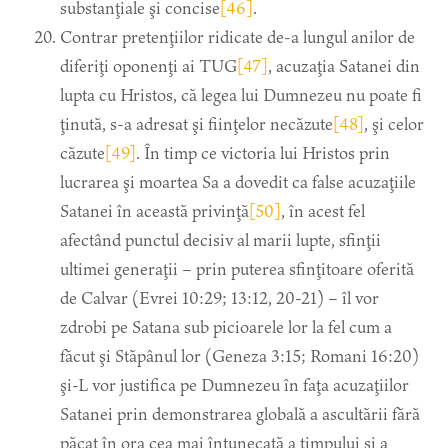
substanţiale şi concise
[46]
.
Contrar pretenţiilor ridicate de-a lungul anilor de
diferiţi oponenţi ai TUG
[47]
, acuzaţia Satanei din
lupta cu Hristos, că legea lui Dumnezeu nu poate fi
ţinută, s-a adresat şi fiinţelor necăzute
[48]
, şi celor
căzute
[49]
. În timp ce victoria lui Hristos prin
lucrarea şi moartea Sa a dovedit ca false acuzaţiile
Satanei în această privinţă
[50]
, în acest fel
afectând punctul decisiv al marii lupte, sfinţii
ultimei generaţii – prin puterea sfinţitoare oferită
de Calvar (Evrei 10:29; 13:12, 20-21) – îl vor
zdrobi pe Satana sub picioarele lor la fel cum a
făcut şi Stăpânul lor (Geneza 3:15; Romani 16:20)
şi-L vor justifica pe Dumnezeu în faţa acuzaţiilor
Satanei prin demonstrarea globală a ascultării fără
păcat în ora cea mai întunecată a timpului şi a