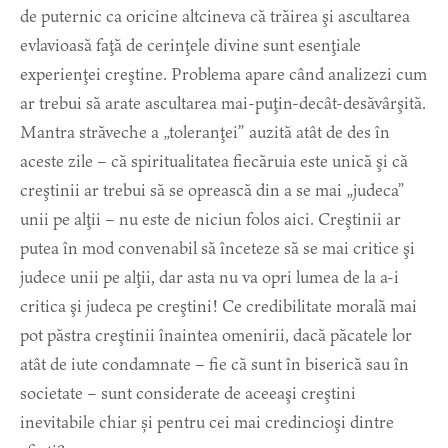
de puternic ca oricine altcineva că trăirea şi ascultarea
evlavioasă faţă de cerinţele divine sunt esenţiale
experienţei creştine. Problema apare când analizezi cum
ar trebui să arate ascultarea mai-puţin-decât-desăvârşită.
Mantra străveche a „toleranţei” auzită atât de des în
aceste zile – că spiritualitatea fiecăruia este unică şi că
creştinii ar trebui să se oprească din a se mai „judeca”
unii pe alţii – nu este de niciun folos aici. Creştinii ar
putea în mod convenabil să înceteze să se mai critice şi
judece unii pe alţii, dar asta nu va opri lumea de la a-i
critica şi judeca pe creştini! Ce credibilitate morală mai
pot păstra creştinii înaintea omenirii, dacă păcatele lor
atât de iute condamnate – fie că sunt în biserică sau în
societate – sunt considerate de aceeaşi creştini
inevitabile chiar și pentru cei mai credincioşi dintre