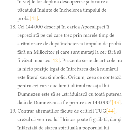
în vieţile lor deplina descoperire şi biruire a
păcatului înainte de încheierea timpului de
probă
[41]
.
Cei 144.000 descrişi în cartea Apocalipsei îi
reprezintă pe cei care trec prin marele timp de
strâmtorare de după încheierea timpului de probă
fără un Mijlocitor şi care sunt mutaţi la cer fără să
fi văzut moartea
[42]
. Prezenta serie de articole nu
ia nicio poziţie legat de întrebarea dacă numărul
este literal sau simbolic. Oricum, ceea ce contează
pentru cei care duc lumii ultimul mesaj al lui
Dumnezeu este să se „străduiască cu toată puterea
dată de Dumnezeu să fie printre cei 144.000”
[43]
.
Contrar afirmațiilor făcute de criticii TUG
[44]
,
crezul că venirea lui Hristos poate fi grăbită, dar şi
întârziată de starea spirituală a poporului lui