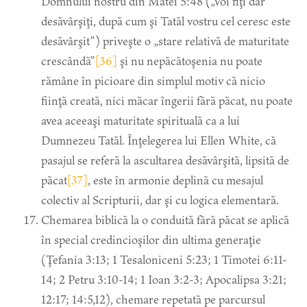
Domnului nostru din Matei 5:48 („Voi fiţi dar
desăvârşiţi, după cum şi Tatăl vostru cel ceresc este
desăvârşit”) priveşte o „stare relativă de maturitate
crescândă”
[36]
şi nu nepăcătoşenia nu poate
rămâne în picioare din simplul motiv că nicio
fiinţă creată, nici măcar îngerii fără păcat, nu poate
avea aceeaşi maturitate spirituală ca a lui
Dumnezeu Tatăl. Înţelegerea lui Ellen White, că
pasajul se referă la ascultarea desăvârşită, lipsită de
păcat
[37]
, este în armonie deplină cu mesajul
colectiv al Scripturii, dar şi cu logica elementară.
Chemarea biblică la o conduită fără păcat se aplică
în special credincioşilor din ultima generaţie
(Ţefania 3:13; 1 Tesaloniceni 5:23; 1 Timotei 6:11-
14; 2 Petru 3:10-14; 1 Ioan 3:2-3; Apocalipsa 3:21;
12:17; 14:5,12), chemare repetată pe parcursul