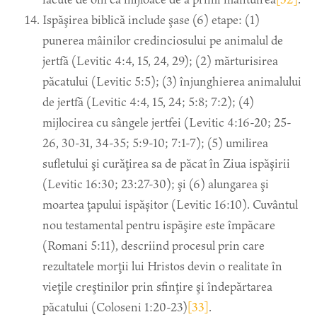
Ispăşirea biblică include şase (6) etape: (1)
punerea mâinilor credinciosului pe animalul de
jertfă (Levitic 4:4, 15, 24, 29); (2) mărturisirea
păcatului (Levitic 5:5); (3) înjunghierea animalului
de jertfă (Levitic 4:4, 15, 24; 5:8; 7:2); (4)
mijlocirea cu sângele jertfei (Levitic 4:16-20; 25-
26, 30-31, 34-35; 5:9-10; 7:1-7); (5) umilirea
sufletului şi curăţirea sa de păcat în Ziua ispăşirii
(Levitic 16:30; 23:27-30); şi (6) alungarea şi
moartea ţapului ispășitor (Levitic 16:10). Cuvântul
nou testamental pentru ispăşire este împăcare
(Romani 5:11), descriind procesul prin care
rezultatele morţii lui Hristos devin o realitate în
vieţile creştinilor prin sfinţire şi îndepărtarea
păcatului (Coloseni 1:20-23)
[33]
.