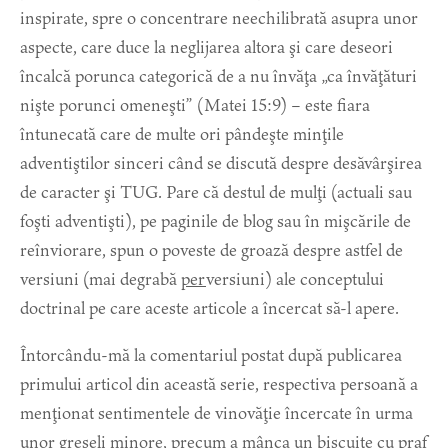
inspirate, spre o concentrare neechilibrată asupra unor
aspecte, care duce la neglijarea altora şi care deseori
încalcă porunca categorică de a nu învăţa „ca învăţături
nişte porunci omeneşti” (Matei 15:9) – este fiara
întunecată care de multe ori pândeşte minţile
adventiştilor sinceri când se discută despre desăvârşirea
de caracter şi TUG. Pare că destul de mulţi (actuali sau
foşti adventişti), pe paginile de blog sau în mişcările de
reînviorare, spun o poveste de groază despre astfel de
versiuni (mai degrabă
per
versiuni) ale conceptului
doctrinal pe care aceste articole a încercat să-l apere.
Întorcându-mă la comentariul postat după publicarea
primului articol din această serie, respectiva persoană a
menţionat sentimentele de vinovăţie încercate în urma
unor greşeli minore, precum a mânca un biscuite cu praf