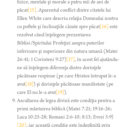
fizice, mentale şi morale a patru mii de ani de
păcat
[15]
. Aparentul conflict dintre citatele lui
Ellen White care descriu relaţia Domnului nostru
cu poftele şi înclinaţiile căzute spre păcat
[16]
este
rezolvat când înţelegem prezentarea
Bibliei/Spiritului Profeţiei asupra puterilor
inferioare şi superioare din natura umană (Matei
26:41; 1 Corinteni 9:27)
[17]
, în acest fel ajutându-
ne să înţelegem diferenţa dintre dorinţele
păcătoase respinse (pe care Hristos întrupat le-a
avut
[18]
) şi dorinţele păcătoase manifestate (pe
care El nu le-a avut
[19]
).
Ascultarea de legea divină este condiţia pentru a
primi mântuirea biblică (Matei 7:21; 19:16-26;
Luca 10:25-28; Romani 2:6-10; 8:13; Evrei 5:9)
[20]
, iar această condiţie este îndeplinită prin