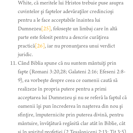
White, că meritele lui Hristos trebuie puse asupra
cuvintelor şi faptelor adevăraţilor credincioşi
pentru a le face acceptabile înaintea lui
Dumnezeu
[25]
, foloseşte un limbaj care în altă
parte este folosit pentru a descrie curăţirea
practică
[26]
, iar nu pronunţarea unui verdict
juridic.
Când Biblia spune că nu suntem mântuiţi prin
fapte (Romani 3:20,28; Galateni 2:16; Efeseni 2:8-
9), ea vorbeşte despre ceea ce oamenii caută să
realizeze în propria putere pentru a primi
acceptarea lui Dumnezeu şi nu se referă la faptul că
oamenii îşi pun încrederea în naşterea din nou şi
sfinţire, împuternicite prin puterea divină, pentru
mântuire, învăţătură regăsită clar atât în Biblie, cât
şi în spiritul profeţiei (2 Tesaloniceni 2:13; Tit 3:5)