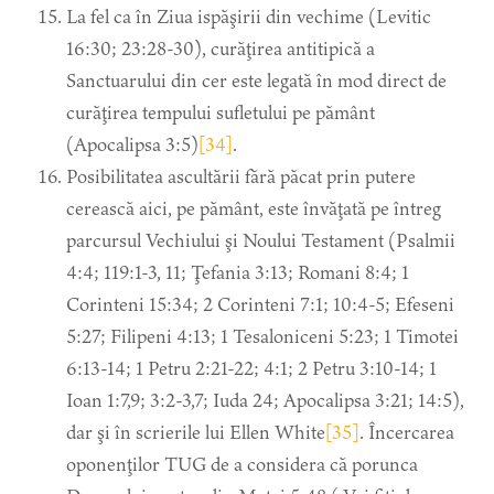
La fel ca în Ziua ispăşirii din vechime (Levitic
16:30; 23:28-30), curăţirea antitipică a
Sanctuarului din cer este legată în mod direct de
curăţirea tempului sufletului pe pământ
(Apocalipsa 3:5)
[34]
.
Posibilitatea ascultării fără păcat prin putere
cerească aici, pe pământ, este învăţată pe întreg
parcursul Vechiului şi Noului Testament (Psalmii
4:4; 119:1-3, 11; Ţefania 3:13; Romani 8:4; 1
Corinteni 15:34; 2 Corinteni 7:1; 10:4-5; Efeseni
5:27; Filipeni 4:13; 1 Tesaloniceni 5:23; 1 Timotei
6:13-14; 1 Petru 2:21-22; 4:1; 2 Petru 3:10-14; 1
Ioan 1:7,9; 3:2-3,7; Iuda 24; Apocalipsa 3:21; 14:5),
dar şi în scrierile lui Ellen White
[35]
. Încercarea
oponenţilor TUG de a considera că porunca