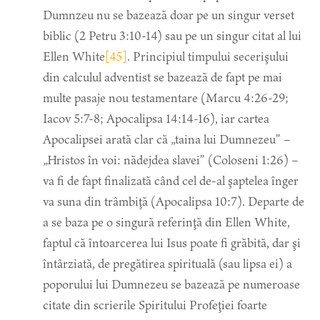
Dumnzeu nu se bazează doar pe un singur verset
biblic (2 Petru 3:10-14) sau pe un singur citat al lui
Ellen White
[45]
. Principiul timpului secerişului
din calculul adventist se bazează de fapt pe mai
multe pasaje nou testamentare (Marcu 4:26-29;
Iacov 5:7-8; Apocalipsa 14:14-16), iar cartea
Apocalipsei arată clar că „taina lui Dumnezeu” –
„Hristos în voi: nădejdea slavei” (Coloseni 1:26) –
va fi de fapt finalizată când cel de-al şaptelea înger
va suna din trâmbiţă (Apocalipsa 10:7). Departe de
a se baza pe o singură referinţă din Ellen White,
faptul că întoarcerea lui Isus poate fi grăbită, dar şi
întârziată, de pregătirea spirituală (sau lipsa ei) a
poporului lui Dumnezeu se bazează pe numeroase
citate din scrierile Spiritului Profeţiei foarte