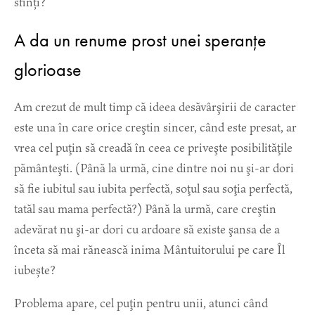
sfinți?
A da un renume prost unei speranţe
glorioase
Am crezut de mult timp că ideea desăvârşirii de caracter
este una în care orice creştin sincer, când este presat, ar
vrea cel puţin să creadă în ceea ce priveşte posibilităţile
pământeşti. (Până la urmă, cine dintre noi nu şi-ar dori
să fie iubitul sau iubita perfectă, soţul sau soţia perfectă,
tatăl sau mama perfectă?) Până la urmă, care creştin
adevărat nu şi-ar dori cu ardoare să existe şansa de a
înceta să mai rănească inima Mântuitorului pe care Îl
iubește?
Problema apare, cel puţin pentru unii, atunci când