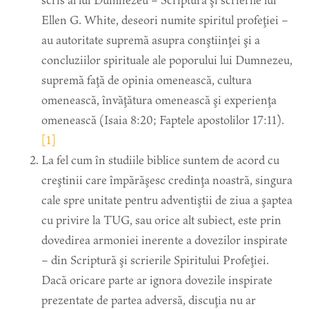
scris al lui Dumnezeu – Scriptura şi scrierile lui
Ellen G. White, deseori numite spiritul profeţiei –
au autoritate supremă asupra conştiinţei şi a
concluziilor spirituale ale poporului lui Dumnezeu,
supremă faţă de opinia omenească, cultura
omenească, învăţătura omenească şi experienţa
omenească (Isaia 8:20; Faptele apostolilor 17:11).
[1]
La fel cum în studiile biblice suntem de acord cu
creştinii care împărăşesc credinţa noastră, singura
cale spre unitate pentru adventiştii de ziua a şaptea
cu privire la TUG, sau orice alt subiect, este prin
dovedirea armoniei inerente a dovezilor inspirate
– din Scriptură şi scrierile Spiritului Profeţiei.
Dacă oricare parte ar ignora dovezile inspirate
prezentate de partea adversă, discuţia nu ar