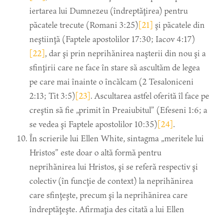
iertarea lui Dumnezeu (îndreptăţirea) pentru
păcatele trecute (Romani 3:25)
[21]
şi păcatele din
neştiinţă (Faptele apostolilor 17:30; Iacov 4:17)
[22]
, dar şi prin neprihănirea naşterii din nou şi a
sfinţirii care ne face în stare să ascultăm de legea
pe care mai înainte o încălcam (2 Tesaloniceni
2:13; Tit 3:5)
[23]
. Ascultarea astfel oferită îl face pe
creştin să fie „primit în Preaiubitul” (Efeseni 1:6; a
se vedea şi Faptele apostolilor 10:35)
[24]
.
În scrierile lui Ellen White, sintagma „meritele lui
Hristos” este doar o altă formă pentru
neprihănirea lui Hristos, şi se referă respectiv şi
colectiv (în funcţie de context) la neprihănirea
care sfinţeşte, precum şi la neprihănirea care
îndreptăţeşte. Afirmaţia des citată a lui Ellen