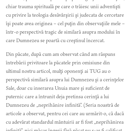
chiar trauma spirituală pe care o trăiesc unii adventişti
cu privire la teologia desăvârşirii şi judecata de cercetare
îşi poate avea originea – cel puţin din observaţiile mele –
într-o perspectivă tragic de similară asupra modului în
care Dumnezeu se poartă cu creştinul încercat.
Din păcate, după cum am observat când am răspuns
întrebării privitoare la păcatele prin omisiune din
ultimul nostru articol, mulţi oponenţi ai TUG au o
perspectivă similară asupra lui Dumnezeu şi a cerinţelor
Sale, doar cu inserarea Unuia mare şi suficient de
puternic care a întrunit deja pretinsa cerinţă a lui
Dumnezeu de „neprihănire infinită”. (Seria noastră de
articole a observat, pentru cei care au urmărit-o, că dacă
cu adevărat standardul mântuirii ar fi fost „neprihănirea
infinită”, nici măcar îngerii fără păcat nu s-ar fi calificat,