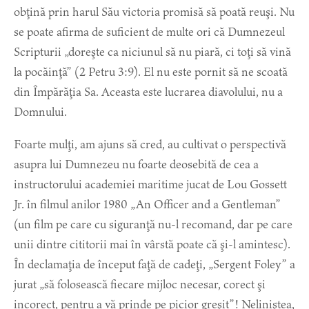
obţină prin harul Său victoria promisă să poată reuşi. Nu
se poate afirma de suficient de multe ori că Dumnezeul
Scripturii „doreşte ca niciunul să nu piară, ci toţi să vină
la pocăinţă” (2 Petru 3:9). El nu este pornit să ne scoată
din Împărăţia Sa. Aceasta este lucrarea diavolului, nu a
Domnului.
Foarte mulţi, am ajuns să cred, au cultivat o perspectivă
asupra lui Dumnezeu nu foarte deosebită de cea a
instructorului academiei maritime jucat de Lou Gossett
Jr. în filmul anilor 1980 „An Officer and a Gentleman”
(un film pe care cu siguranţă nu-l recomand, dar pe care
unii dintre cititorii mai în vârstă poate că şi-l amintesc).
În declamaţia de început faţă de cadeţi, „Sergent Foley” a
jurat „să folosească fiecare mijloc necesar, corect şi
incorect, pentru a vă prinde pe picior greşit”! Neliniştea,