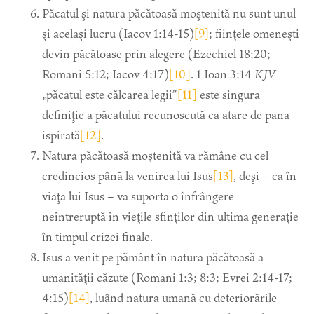
Păcatul şi natura păcătoasă moştenită nu sunt unul
şi acelaşi lucru (Iacov 1:14-15)
[9]
; fiinţele omeneşti
devin păcătoase prin alegere (Ezechiel 18:20;
Romani 5:12; Iacov 4:17)
[10]
. 1 Ioan 3:14
KJV
„păcatul este călcarea legii”
[11]
este singura
definiţie a păcatului recunoscută ca atare de pana
ispirată
[12]
.
Natura păcătoasă moştenită va rămâne cu cel
credincios până la venirea lui Isus
[13]
, deşi – ca în
viaţa lui Isus – va suporta o înfrângere
neîntreruptă în vieţile sfinţilor din ultima generaţie
în timpul crizei finale.
Isus a venit pe pământ în natura păcătoasă a
umanităţii căzute (Romani 1:3; 8:3; Evrei 2:14-17;
4:15)
[14]
, luând natura umană cu deteriorările