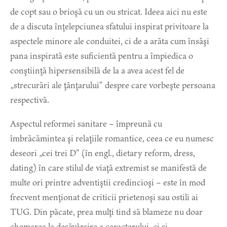
de copt sau o brioşă cu un ou stricat. Ideea aici nu este
de a discuta înţelepciunea sfatului inspirat privitoare la
aspectele minore ale conduitei, ci de a arăta cum însăşi
pana inspirată este suficientă pentru a împiedica o
conştiinţă hipersensibilă de la a avea acest fel de
„strecurări ale ţânţarului” despre care vorbeşte persoana
respectivă.
Aspectul reformei sanitare – împreună cu
îmbrăcămintea şi relaţiile romantice, ceea ce eu numesc
deseori „cei trei D” (în engl., dietary reform, dress,
dating) în care stilul de viaţă extremist se manifestă de
multe ori printre adventiştii credincioşi – este în mod
frecvent menţionat de criticii prietenoşi sau ostili ai
TUG. Din păcate, prea mulţi tind să blameze nu doar
chemarea la desăvârşire a caracterului, ci şi