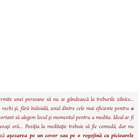
Decrease
Reset
Inc
A
A
A
font
font
size.
fon
size.
size
rmite unei persoane să nu se gândească la treburile zilnice...
 vechi şi, fără îndoială, unul dintre cele mai eficiente pentru
a
mportant să alegem locul şi momentul pentru a medita. Ideal ar fi
aceeaşi oră... Poziţia la meditaţie trebuie să fie comodă, dar nu
ează
aşezarea pe un covor sau pe o rogojină cu picioarele