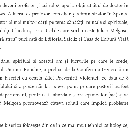
 deveni profesor şi psiholog, apoi a obţinut titlul de doctor în
ws. A lucrat ca profesor, consilier şi administrator în Spania,
tor al mai multor cărţi pe tema sănătăţii mintale şi spirituale,
adulţi: Claudia şi Eric. Cel de care vorbim este Julian Melgosa,
ără stres” publicată de Editorial Safeliz şi Casa de Editură Viaţă
.
alul spiritual al acestui om și lucrurile pe care le crede,
ul Uniunii Române, a preluat de la Conferința Generală un
în biserici cu ocazia Zilei Prevenirii Violenței, pe data de 8
alului și a prezentărilor power point pe care pastorii au fost
 departament, pentru a fi abordate „corescpunzător (sic) și să
 că Melgosa promovează câteva soluții care implică probleme
e biserica folosește din ce în ce mai mult tehnici psihologice,