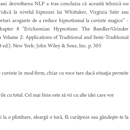
 ani dezvoltarea NLP a tras concluzia că această tehnică nu
idică la nivelul hipnozei lui Whittaker, Virginia Satir sau
forturi arogante de a reduce hipnotismul la cuvinte magice” -
Chapter 8 "Ericksonian Hypnotism: The Bandler/Grinder
m Volume 2: Applications of Traditional and Semi-Traditional
 ed.). New York: John Wiley & Sons, Inc. p. 305
uvinte în mod ferm, chiar cu voce tare dacă situaţia permite
e cu totul. Cel mai bine este să vii cu alte idei care vor
i la o plimbare, aleargă o tură, fă curăţenie sau gândeşte-te la