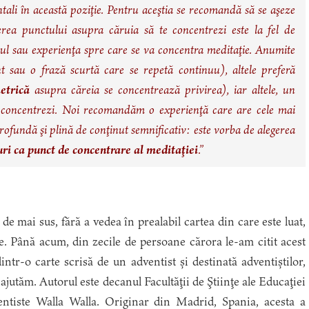
ntali în această poziţie. Pentru aceştia se recomandă să se aşeze
rea punctului asupra căruia să te concentrezi este la fel de
tul sau experienţa spre care se va concentra meditaţie. Anumite
 sau o frază scurtă care se repetă continuu), altele preferă
etrică
asupra căreia se concentrează privirea), iar altele, un
e concentrezi. Noi recomandăm o experienţă care are cele mai
, profundă şi plină de conţinut semnificativ: este vorba de alegerea
uri ca punct de concentrare al meditaţiei
.”
de mai sus, fără a vedea în prealabil cartea din care este luat,
e. Până acum, din zecile de persoane cărora le-am citit acest
ntr-o carte scrisă de un adventist și destinată adventiștilor,
ajutăm. Autorul este decanul Facultăţii de Ştiinţe ale Educaţiei
ventiste Walla Walla. Originar din Madrid, Spania, acesta a