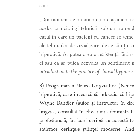
sau:
„Din moment ce nu am niciun atașament real
acelor principii și tehnicii, sub un nume di
cazul în care un pacient cu cancer se teme
ale tehnicilor de vizualizare, de ce să-i țin
hipnotică. Ar putea crea o rezistență fără r
el sau ea ar putea dezvolta un sentiment 
introduction to the practice of clinical hypnosis
3) Programarea Neuro-Lingvisitică (Neuro-
hipnotică, care încearcă să înlocuiască hip
Wayne Bandler (autor și instructor în do
lingvist, consultat în chestiuni administrat
profesională, fac bani serioși cu această t
satisface cerințele științei moderne. An