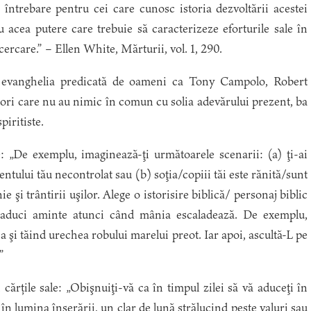
întrebare pentru cei care cunosc istoria dezvoltării acestei
 acea putere care trebuie să caracterizeze eforturile sale în
ercare.” – Ellen White, Mărturii, vol. 1, 290.
n evanghelia predicată de oameni ca Tony Campolo, Robert
ori care nu au nimic în comun cu solia adevărului prezent, ba
piritiste.
 „De exemplu, imaginează-ţi următoarele scenarii: (a) ţi-ai
ului tău necontrolat sau (b) soţia/copiii tăi este rănită/sunt
 şi trântirii uşilor. Alege o istorisire biblică/ personaj biblic
-o aduci aminte atunci când mânia escaladează. De exemplu,
 şi tăind urechea robului marelui preot. Iar apoi, ascultă-L pe
”
ărțile sale: „Obişnuiţi-vă ca în timpul zilei să vă aduceţi în
în lumina înserării, un clar de lună strălucind peste valuri sau