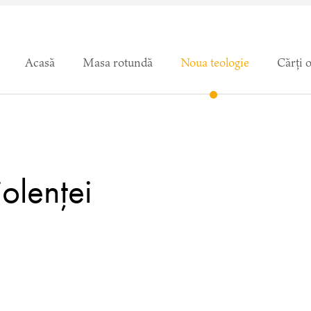
Acasă
Masa rotundă
Noua teologie
Cărți 
iolenței