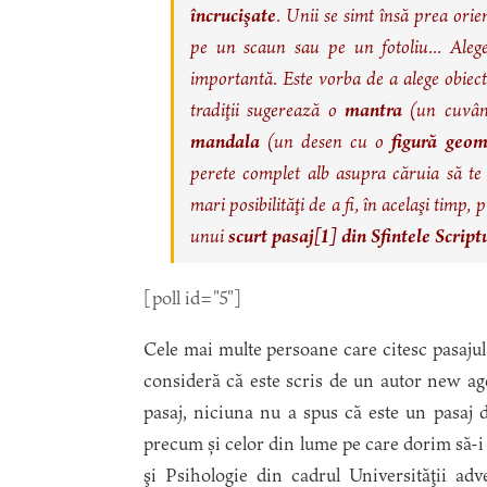
încrucişate
. Unii se simt însă prea orie
pe un scaun sau pe un fotoliu... Alege
importantă. Este vorba de a alege obiec
tradiţii sugerează o
mantra
(un cuvânt
mandala
(un desen cu o
figură geom
perete complet alb asupra căruia să t
mari posibilităţi de a fi, în acelaşi timp
unui
scurt pasaj
[1]
din Sfintele Script
[poll id="5"]
Cele mai multe persoane care citesc pasajul 
consideră că este scris de un autor new ag
pasaj, niciuna nu a spus că este un pasaj di
precum și celor din lume pe care dorim să-i 
şi Psiho­logie din cadrul Universităţii ad