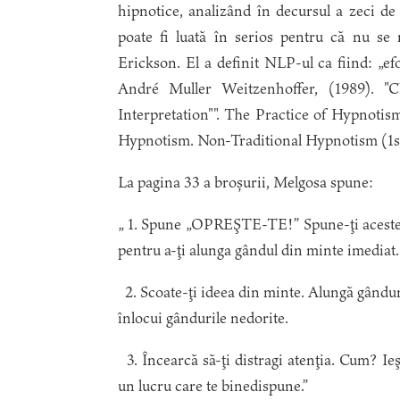
hipnotice, analizând în decursul a zeci de
poate fi luată în serios pentru că nu se r
Erickson. El a definit NLP-ul ca fiind: „e
André Muller Weitzenhoffer, (1989). "
Interpretation"". The Practice of Hypnotis
Hypnotism. Non-Traditional Hypnotism (1st
La pagina 33 a broșurii, Melgosa spune:
„ 1. Spune „OPREŞTE-TE!” Spune-ţi aceste c
pentru a-ţi alunga gândul din minte imediat.
2. Scoate-ţi ideea din minte. Alungă gânduril
înlocui gândurile nedorite.
3. Încearcă să-ţi distragi atenţia. Cum? Ieş
un lucru care te binedispune.”