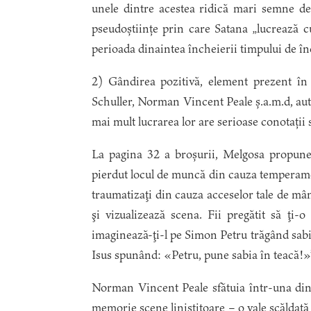
unele dintre acestea ridică mari semne de 
pseudoștiințe prin care Satana „lucrează cu
perioada dinaintea încheierii timpului de înc
2) Gândirea pozitivă, element prezent î
Schuller, Norman Vincent Peale ș.a.m.d, aut
mai mult lucrarea lor are serioase conotații s
La pagina 32 a broșurii, Melgosa propune:
pierdut locul de muncă din cauza temperament
traumatizaţi din cauza acceselor tale de mânie
şi vizualizează scena. Fii pregătit să ţi
imaginează-ţi-l pe Simon Petru trăgând sabia
Isus spunând: «Petru, pune sabia în teacă!»
Norman Vincent Peale sfătuia într-una din c
memorie scene liniştitoare – o vale scăldată 