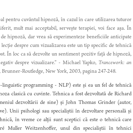
 pentru cuvântul hipnoză, în cazul în care utilizarea tuturor
ferit, mult mai acceptabil, servește terapiei, voi face așa. În
 de hipnoză, dar vrea să experimenteze beneficiile anticipate
 o lecție despre cum vizualizarea este un tip specific de tehnică
ost. În loc ca să dezvolte un sentiment pozitiv față de hipnoză,
negativ despre vizualizare.” - Michael Yapko,
Trancework: an
, Brunner-Routledge, New York, 2003, pagina 247-248.
linguistic programming - NLP) este și ea un fel de tehnică
noza clasică cu cuvinte. Tehnica a fost dezvoltată de Richard
meniul dezvoltării de sine) și John Thomas Grinder (autor,
ive). Unii psihologi sau specialiștii în dezvoltare personală și
ehnică, în vreme ce alții sunt sceptici că este o tehnică care
dré Muller Weitzenhoffer, unul din specialiștii în tehnici