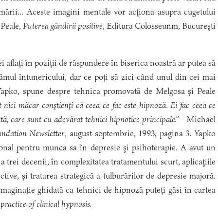
 mării... Aceste imagini mentale vor acţiona asupra cugetului
Peale,
Puterea gândirii positive
, Editura Colosseunm, Bucureşti
i aflați în poziții de răspundere în biserica noastră ar putea să
âmul întunericului, dar ce poți să zici când unul din cei mai
 Yapko, spune despre tehnica promovată de Melgosa și Peale
 nici măcar conştienţi că ceea ce fac este hipnoză. Ei fac ceea ce
ă, care sunt cu adevărat tehnici hipnotice principale.” -
Michael
ndation Newsletter
, august-septembrie, 1993, pagina 3. Yapko
ional pentru munca sa în depresie şi psihoterapie. A avut un
a trei decenii, în complexitatea tratamentului scurt, aplicaţiile
ctive, şi tratarea strategică a tulburărilor de depresie majoră.
imaginație ghidată ca tehnici de hipnoză puteți găsi în cartea
ractice of clinical hypnosis.