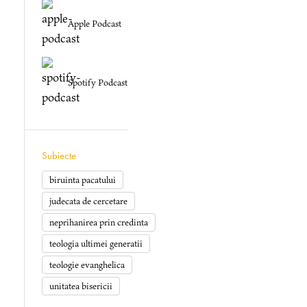
Apple Podcast
Spotify Podcast
Subiecte
rease
biruinta pacatului
t
judecata de cercetare
.
neprihanirea prin credinta
teologia ultimei generatii
teologie evanghelica
unitatea bisericii