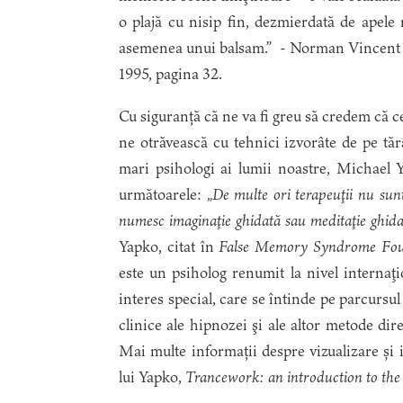
o plajă cu nisip fin, dezmierdată de apele
asemenea unui balsam.” - Norman Vincent 
1995, pagina 32.
Cu siguranță că ne va fi greu să credem că ce
ne otrăvească cu tehnici izvorâte de pe tăr
mari psihologi ai lumii noastre, Michael
următoarele:
„De multe ori terapeuţii nu sunt
numesc imaginaţie ghidată sau meditaţie ghidat
Yapko, citat în
False Memory Syndrome
Fou
este un psiholog renumit la nivel internaţ
interes special, care se întinde pe parcursul 
clinice ale hipnozei şi ale altor metode dire
Mai multe informații despre vizualizare și 
lui Yapko,
Trancework: an introduction to the p