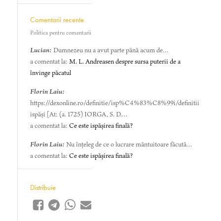
Comentarii recente
Politica pentru comentarii
Lucian:
Dumnezeu nu a avut parte până acum de…
a comentat la:
M. L. Andreasen despre sursa puterii de a
învinge păcatul
Florin Laiu:
https://dexonline.ro/definitie/isp%C4%83%C8%99i/definitii
ispăși [At: (a. 1725) IORGA, S. D.…
a comentat la:
Ce este ispășirea finală?
Florin Laiu:
Nu înțeleg de ce o lucrare mântuitoare făcută…
a comentat la:
Ce este ispășirea finală?
Distribuie