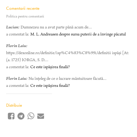
Comentarii recente
Politica pentru comentarii
Lucian:
Dumnezeu nu a avut parte până acum de…
a comentat la:
M. L. Andreasen despre sursa puterii de a învinge păcatul
Florin Laiu:
https://dexonline.ro/definitie/isp%C4%83%C8%99i/definitii ispăși [At:
(a. 1725) IORGA, S. D.…
a comentat la:
Ce este ispășirea finală?
Florin Laiu:
Nu înțeleg de ce o lucrare mântuitoare făcută…
a comentat la:
Ce este ispășirea finală?
Distribuie