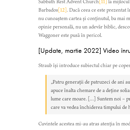
Sabbath Rest Advent Church
[11]
la mijlocul
Barbados
[12]
. Dacă ceea ce este prezentat î
nu cunoaștem cartea și conținutul, ba mai mu
opinie personală, nu un adevăr biblic, descop
Waggoner este pusă în pericol.
[Update, martie 2022] Video înru
Straub își introduce subiectul chiar pe cope
„Patru generații de patruzeci de ani au
apuce înalta chemare de a deține solia 
lume care moare. […] Suntem noi – pri
care va vedea închiderea timpului de h
Cuvintele acestea mi-au atras atenția în mod