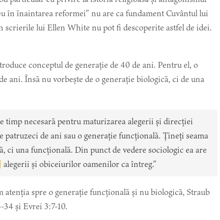
eu în înaintarea reformei” nu are ca fundament Cuvântul lui
crierile lui Ellen White nu pot fi descoperite astfel de idei.
troduce conceptul de generație de 40 de ani. Pentru el, o
de ani. Însă nu vorbește de o generație biologică, ci de una
 timp necesară pentru maturizarea alegerii și direcției
de patruzeci de ani sau o generație funcțională. Țineți seama
că, ci una funcțională. Din punct de vedere sociologic ea are
]
alegerii și obiceiurilor oamenilor ca întreg.”
m atenția spre o generație funcțională și nu biologică, Straub
-34 și Evrei 3:7-10.