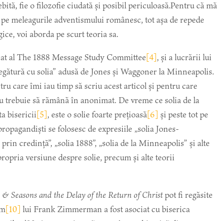
bită, fie o filozofie ciudată și posibil periculoasă.Pentru că mă
i pe meleagurile adventismului românesc, tot așa de repede
ice, voi aborda pe scurt teoria sa.
piat al The 1888 Message Study Committee
[4]
, și a lucrării lui
 legătură cu solia” adusă de Jones și Waggoner la Minneapolis.
tru care îmi iau timp să scriu acest articol și pentru care
 nu trebuie să rămână în anonimat. De vreme ce solia de la
a bisericii
[5]
, este o solie foarte prețioasă
[6]
și peste tot pe
 propagandiști se folosesc de expresiile „solia Jones-
rin credință”, „solia 1888”, „solia de la Minneapolis” și alte
opria versiune despre solie, precum și alte teorii
 & Seasons and the Delay of the Return of Christ
pot fi regăsite
rm
[10]
lui Frank Zimmerman a fost asociat cu biserica