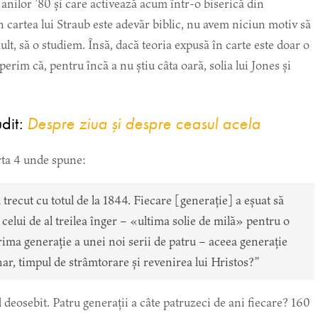
 anilor ’80 și care activează acum într-o biserică din
n cartea lui Straub este adevăr biblic, nu avem niciun motiv să
lt, să o studiem. Însă, dacă teoria expusă în carte este doar o
erim că, pentru încă a nu știu câta oară, solia lui Jones și
dit:
Despre ziua și despre ceasul acela
rta 4 unde spune:
 trecut cu totul de la 1844. Fiecare [generație] a eșuat să
celui de al treilea înger – «ultima solie de milă» pentru o
ma generație a unei noi serii de patru – aceea generație
ar, timpul de strâmtorare și revenirea lui Hristos?”
 deosebit. Patru generații a câte patruzeci de ani fiecare? 160