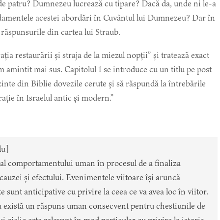
de patru? Dumnezeu lucrează cu tipare? Dacă da, unde ni le-a
ndamentele acestei abordări în Cuvântul lui Dumnezeu? Dar în
răspunsurile din cartea lui Straub.
ția restaurării și straja de la miezul nopții” și tratează exact
m amintit mai sus. Capitolul 1 se introduce cu un titlu pe post
zinte din Biblie dovezile cerute și să răspundă la întrebările
ație în Israelul antic și modern.”
lu]
 al comportamentului uman în procesul de a finaliza
 cauzei și efectului. Evenimentele viitoare își aruncă
sunt anticipative cu privire la ceea ce va avea loc în viitor.
tea există un răspuns uman consecvent pentru chestiunile de