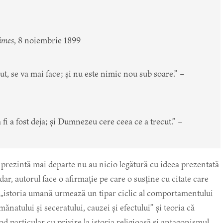
Times
, 8 noiembrie 1899
ăcut, se va mai face; și nu este nimic nou sub soare.” –
 fi a fost deja; și Dumnezeu cere ceea ce a trecut.” –
e prezintă mai departe nu au nicio legătură cu ideea prezentată
dar, autorul face o afirmație pe care o susține cu citate care
că „istoria umană urmează un tipar ciclic al comportamentului
ănatului și seceratului, cauzei și efectului” și teoria că
od particular cu privire la istoria religioasă și antagonismul