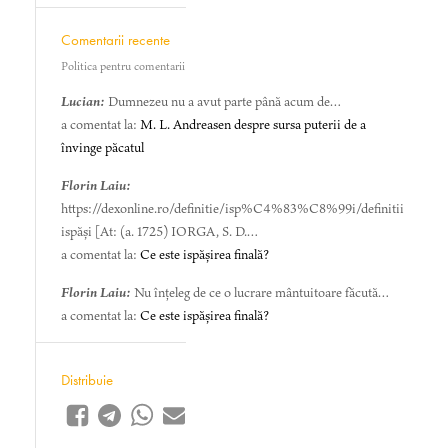
Comentarii recente
Politica pentru comentarii
Lucian:
Dumnezeu nu a avut parte până acum de…
a comentat la:
M. L. Andreasen despre sursa puterii de a
învinge păcatul
Florin Laiu:
https://dexonline.ro/definitie/isp%C4%83%C8%99i/definitii
ispăși [At: (a. 1725) IORGA, S. D.…
a comentat la:
Ce este ispășirea finală?
Florin Laiu:
Nu înțeleg de ce o lucrare mântuitoare făcută…
a comentat la:
Ce este ispășirea finală?
Distribuie