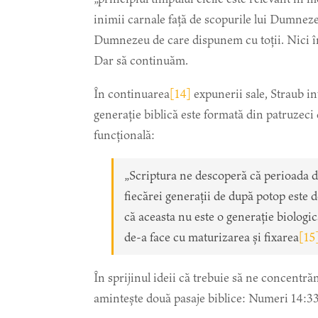
inimii carnale față de scopurile lui Dumnez
Dumnezeu de care dispunem cu toții. Nici în s
Dar să continuăm.
În continuarea
[14]
expunerii sale, Straub in
generație biblică este formată din patruzeci 
funcțională:
„Scriptura ne descoperă că perioada de
fiecărei generații de după potop este 
că aceasta nu este o generație biologi
de-a face cu maturizarea și fixarea
[15
În sprijinul ideii că trebuie să ne concentră
amintește două pasaje biblice: Numeri 14:33