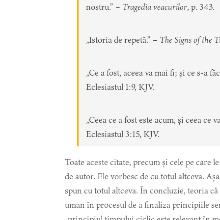
nostru.” –
Tragedia veacurilor
, p. 343.
„Istoria de repetă.” –
The Signs of the 
„Ce a fost, aceea va mai fi; și ce s-a f
Eclesiastul 1:9, KJV.
„Ceea ce a fost este acum, și ceea ce va
Eclesiastul 3:15, KJV.
Toate aceste citate, precum și cele pe care l
de autor. Ele vorbesc de cu totul altceva. Așa
spun cu totul altceva. În concluzie, teoria 
uman în procesul de a finaliza principiile sem
„principiul timpului ciclic este relevant în m