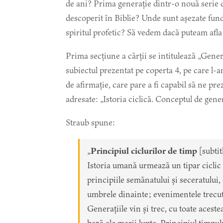
de ani? Prima generație dintr-o nouă serie 
descoperit în Biblie? Unde sunt așezate fu
spiritul profetic? Să vedem dacă puteam afla 
Prima secțiune a cărții se intitulează „Genera
subiectul prezentat pe coperta 4, pe care l-a
de afirmație, care pare a fi capabil să ne pre
adresate: „Istoria ciclică. Conceptul de gener
Straub spune:
„
Principiul ciclurilor de timp
[subtit
Istoria umană urmează un tipar ciclic
principiile semănatului și seceratului,
umbrele dinainte; evenimentele trecute 
Generațiile vin și trec, cu toate aces