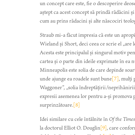
un concept care este, fie o descoperire deose
aștept ca acest concept să prindă rădăcini ș
cum au prins rădacini și alte născociri teolog
Straub mi-a făcut impresia că este un apro
Wieland și Short, deci ceea ce scrie el „are
Acesta este principalul și singurul motiv pen
cartea și o parte din ideile exprimate în ea
Minneapolis este solia de care depinde soart
unde ajunge ea roadele sunt bune
[7]
, mulți
Waggoner”, „solia îndreptățirii/neprihănirii p
expresii asemenea lor pentru a-și promova pr
surprinzătoare.
[8]
Idei similare cu cele întâlnite în
Of the Times
la doctorul Elliot O. Douglin
[9]
, care confo