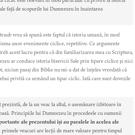
i ciclic este relevant în mod particular cu privire la istoria
ale față de scopurile lui Dumnezeu în înaintarea
Straub vrea să spună este faptul că istoria umană, în mod
 prisma unor evenimente ciclice, repetitive. Ce argumente
treb acest lucru pentru că din familiarizarea mea cu Scriptura,
u ar conduce istoria bisericii Sale prin tipare ciclice și nici
pt, niciun pasaj din Biblie nu mi-a dat de înțeles vreodată că
rebui privită ca urmând un tipar ciclic. Iată care sunt dovezile
rezintă, de la un veac la altul, o asemănare izbitoare în
oasă. Principiile lui Dumnezeu în procedeele cu oamenii
ortante ale prezentului își au paralele în acelea ale
in primele veacuri are lecții de mare valoare pentru timpul