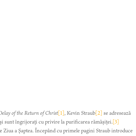
Decrease
Reset
Inc
A
A
A
font
font
size.
fon
size.
elay of the Return of Christ
[1]
,
Kevin Straub
[2]
se adresează
size
și sunt îngrijorați cu privire la purificarea rămășiței.
[3]
de Ziua a Șaptea. Începând cu primele pagini Straub introduce