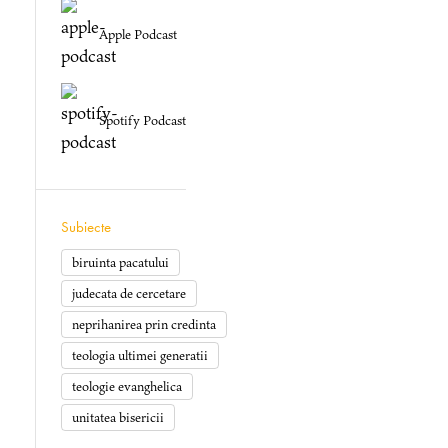
Apple Podcast
Spotify Podcast
Subiecte
biruinta pacatului
judecata de cercetare
rease
neprihanirea prin credinta
t
teologia ultimei generatii
.
teologie evanghelica
unitatea bisericii