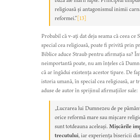
bază ale marii lupte. Principiul timpulu
religioasă și antagonismul inimii carn
reformei.”
[13]
Probabil că v-ați dat deja seama că ceea ce 
special cea religioasă, poate fi privită prin
Biblice aduce Straub pentru afirmația sa? În
neimportantă poate, nu am înțeles că Dumneze
că ar îngădui existența acestor tipare. De fa
istoria umană, în special cea religioasă, ar t
aduse de autor în sprijinul afirmațiilor sale:
„Lucrarea lui Dumnezeu de pe pământ p
orice reformă mare sau mișcare religi
sunt totdeauna aceleași.
Mișcările imp
trecutului
, iar experiența bisericii d