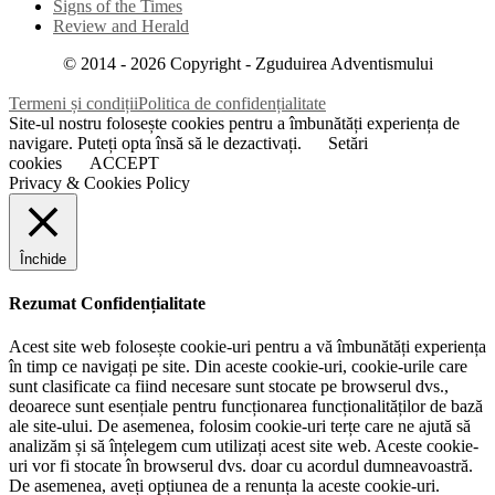
Signs of the Times
Review and Herald
© 2014 -
2026
Copyright - Zguduirea Adventismului
Termeni și condiții
Politica de confidențialitate
Site-ul nostru folosește cookies pentru a îmbunătăți experiența de
navigare. Puteți opta însă să le dezactivați.
Setări
cookies
ACCEPT
Privacy & Cookies Policy
Închide
Rezumat Confidențialitate
Acest site web folosește cookie-uri pentru a vă îmbunătăți experiența
în timp ce navigați pe site. Din aceste cookie-uri, cookie-urile care
sunt clasificate ca fiind necesare sunt stocate pe browserul dvs.,
deoarece sunt esențiale pentru funcționarea funcționalităților de bază
ale site-ului. De asemenea, folosim cookie-uri terțe care ne ajută să
analizăm și să înțelegem cum utilizați acest site web. Aceste cookie-
uri vor fi stocate în browserul dvs. doar cu acordul dumneavoastră.
De asemenea, aveți opțiunea de a renunța la aceste cookie-uri.