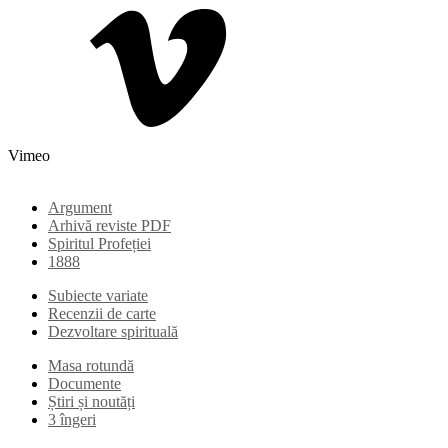
Vimeo
Argument
Arhivă reviste PDF
Spiritul Profeției
1888
Subiecte variate
Recenzii de carte
Dezvoltare spirituală
Masa rotundă
Documente
Știri și noutăți
3 îngeri