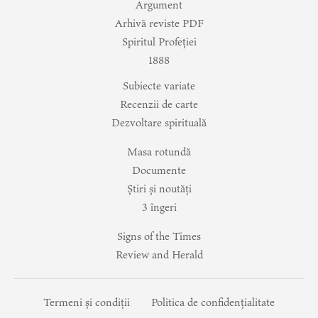
Argument
Arhivă reviste PDF
Spiritul Profeției
1888
Subiecte variate
Recenzii de carte
Dezvoltare spirituală
Masa rotundă
Documente
Știri și noutăți
3 îngeri
Signs of the Times
Review and Herald
Termeni și condiții
Politica de confidențialitate