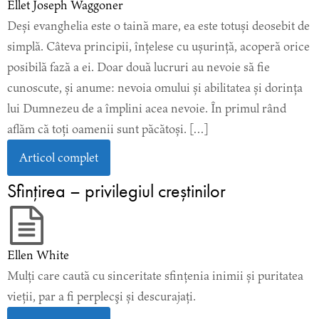
Ellet Joseph Waggoner
Deși evanghelia este o taină mare, ea este totuși deosebit de
simplă. Câteva principii, înțelese cu ușurință, acoperă orice
posibilă fază a ei. Doar două lucruri au nevoie să fie
cunoscute, și anume: nevoia omului și abilitatea și dorința
lui Dumnezeu de a împlini acea nevoie. În primul rând
aflăm că toți oamenii sunt păcătoși. […]
Articol complet
Sfinţirea – privilegiul creştinilor
Ellen White
Mulți care caută cu sinceritate sfințenia inimii și puritatea
vieții, par a fi perplecşi și descurajați.