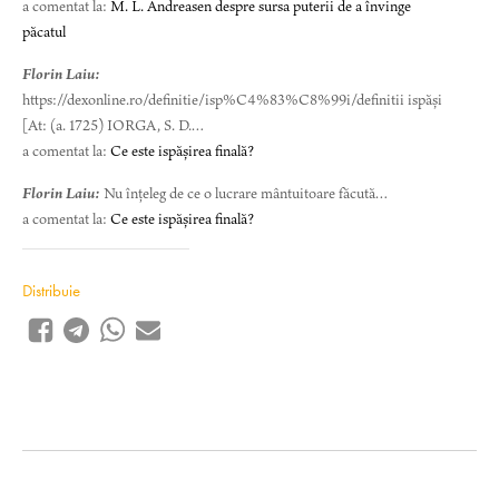
a comentat la:
M. L. Andreasen despre sursa puterii de a învinge
păcatul
Florin Laiu:
https://dexonline.ro/definitie/isp%C4%83%C8%99i/definitii ispăși
[At: (a. 1725) IORGA, S. D.…
a comentat la:
Ce este ispășirea finală?
Florin Laiu:
Nu înțeleg de ce o lucrare mântuitoare făcută…
a comentat la:
Ce este ispășirea finală?
Distribuie