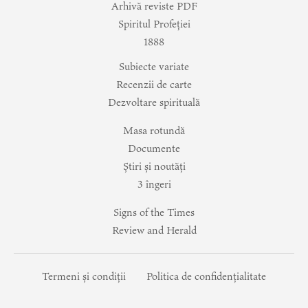
Arhivă reviste PDF
Spiritul Profeției
1888
Subiecte variate
Recenzii de carte
Dezvoltare spirituală
Masa rotundă
Documente
Știri și noutăți
3 îngeri
Signs of the Times
Review and Herald
Termeni și condiții
Politica de confidențialitate