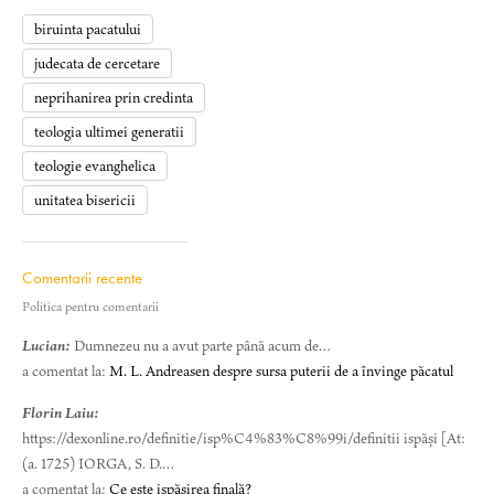
biruinta pacatului
judecata de cercetare
neprihanirea prin credinta
teologia ultimei generatii
teologie evanghelica
unitatea bisericii
Comentarii recente
Politica pentru comentarii
Lucian:
Dumnezeu nu a avut parte până acum de…
a comentat la:
M. L. Andreasen despre sursa puterii de a învinge păcatul
Florin Laiu:
https://dexonline.ro/definitie/isp%C4%83%C8%99i/definitii ispăși [At:
(a. 1725) IORGA, S. D.…
a comentat la:
Ce este ispășirea finală?