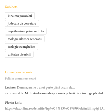
Subiecte
biruinta pacatului
judecata de cercetare
neprihanirea prin credinta
teologia ultimei generatii
teologie evanghelica
unitatea bisericii
Comentarii recente
Politica pentru comentarii
Lucian:
Dumnezeu nu a avut parte până acum de…
a comentat la:
M. L. Andreasen despre sursa puterii de a învinge păcatul
Florin Laiu:
https://dexonline.ro/definitie/isp%C4%83%C8%99i/definitii ispăși [At: