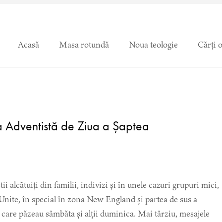
Acasă
Masa rotundă
Noua teologie
Cărți 
ica Adventistă de Ziua a Șaptea
lcătuiți din familii, indivizi și în unele cazuri grupuri mici,
r Unite, în special în zona New England și partea de sus a
 care păzeau sâmbăta și alții duminica. Mai târziu, mesajele