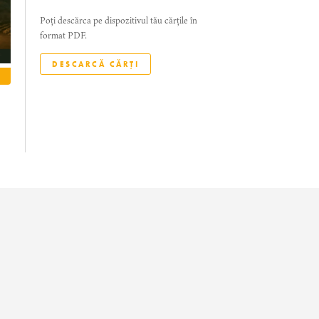
Poți descărca pe dispozitivul tău cărțile în
format PDF.
DESCARCĂ CĂRȚI
CITEȘTE
CITEȘTE
CITEȘTE