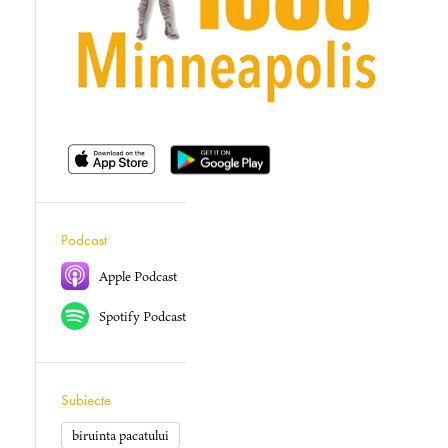
Podcast
Apple Podcast
Spotify Podcast
Subiecte
biruinta pacatului