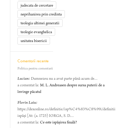
judecata de cercetare
neprihanirea prin credinta
teologia ultimei generatii
teologie evanghelica
unitatea bisericii
Comentarii recente
Politica pentru comentarii
Lucian:
Dumnezeu nu a avut parte până acum de…
a comentat la:
M. L. Andreasen despre sursa puterii de a
învinge păcatul
Florin Laiu:
https://dexonline.ro/definitie/isp%C4%83%C8%99i/definitii
ispăși [At: (a. 1725) IORGA, S. D.…
a comentat la:
Ce este ispășirea finală?