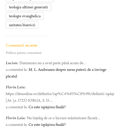
teologia ultimei generatii
teologie evanghelica
unitatea bisericii
Comentarii recente
Politica pentru comentarii
Lucian:
Dumnezeu nu a avut parte până acum de…
a comentat la:
M. L. Andreasen despre sursa puterii de a învinge
păcatul
Florin Laiu:
https://dexonline.ro/definitie/isp%C4%83%C8%99i/definitii ispăși
[At: (a. 1725) IORGA, S. D.…
a comentat la:
Ce este ispășirea finală?
Florin Laiu:
Nu înțeleg de ce o lucrare mântuitoare făcută…
a comentat la:
Ce este ispășirea finală?