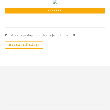
CITEȘTE
Poți descărca pe dispozitivul tău cărțile în format PDF.
DESCARCĂ CĂRȚI