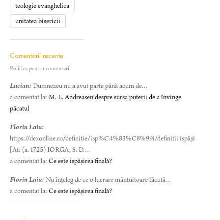
teologie evanghelica
unitatea bisericii
Comentarii recente
Politica pentru comentarii
Lucian:
Dumnezeu nu a avut parte până acum de…
a comentat la:
M. L. Andreasen despre sursa puterii de a învinge
păcatul
Florin Laiu:
https://dexonline.ro/definitie/isp%C4%83%C8%99i/definitii ispăși
[At: (a. 1725) IORGA, S. D.…
a comentat la:
Ce este ispășirea finală?
Florin Laiu:
Nu înțeleg de ce o lucrare mântuitoare făcută…
a comentat la:
Ce este ispășirea finală?