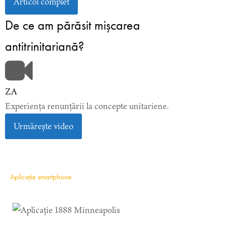
Articol complet
De ce am părăsit mișcarea
antitrinitariană?
ZA
Experiența renunțării la concepte unitariene.
Urmărește video
Aplicație smartphone