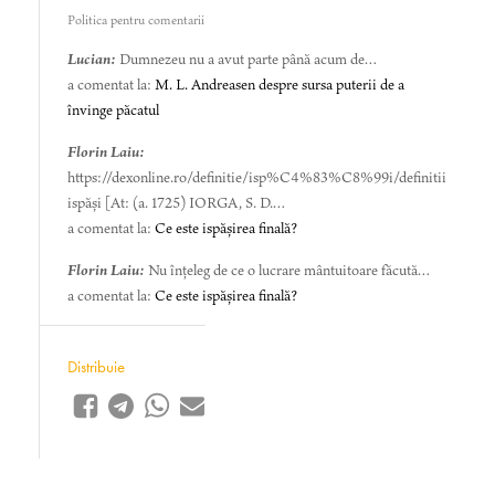
Politica pentru comentarii
Lucian:
Dumnezeu nu a avut parte până acum de…
a comentat la:
M. L. Andreasen despre sursa puterii de a
învinge păcatul
Florin Laiu:
https://dexonline.ro/definitie/isp%C4%83%C8%99i/definitii
ispăși [At: (a. 1725) IORGA, S. D.…
a comentat la:
Ce este ispășirea finală?
Florin Laiu:
Nu înțeleg de ce o lucrare mântuitoare făcută…
a comentat la:
Ce este ispășirea finală?
Distribuie