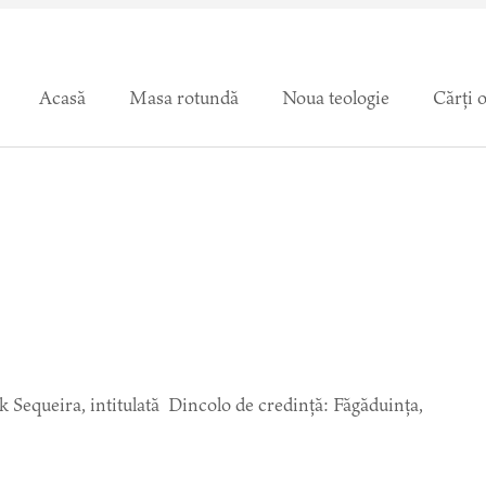
Acasă
Masa rotundă
Noua teologie
Cărți 
Jack Sequeira, intitulată Dincolo de credință: Făgăduința,