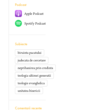
Podcast
Apple Podcast
Spotify Podcast
Subiecte
biruinta pacatului
judecata de cercetare
neprihanirea prin credinta
teologia ultimei generatii
teologie evanghelica
unitatea bisericii
Comentarii recente