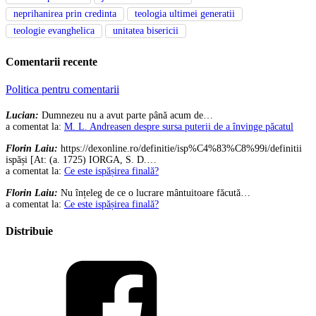
neprihanirea prin credinta
teologia ultimei generatii
teologie evanghelica
unitatea bisericii
Comentarii recente
Politica pentru comentarii
Lucian:
Dumnezeu nu a avut parte până acum de…
a comentat la:
M. L. Andreasen despre sursa puterii de a învinge păcatul
Florin Laiu:
https://dexonline.ro/definitie/isp%C4%83%C8%99i/definitii
ispăși [At: (a. 1725) IORGA, S. D.…
a comentat la:
Ce este ispășirea finală?
Florin Laiu:
Nu înțeleg de ce o lucrare mântuitoare făcută…
a comentat la:
Ce este ispășirea finală?
Distribuie