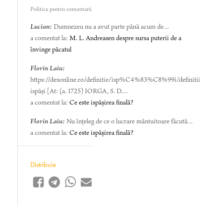
Politica pentru comentarii
Lucian:
Dumnezeu nu a avut parte până acum de…
a comentat la:
M. L. Andreasen despre sursa puterii de a
învinge păcatul
Florin Laiu:
https://dexonline.ro/definitie/isp%C4%83%C8%99i/definitii
ispăși [At: (a. 1725) IORGA, S. D.…
a comentat la:
Ce este ispășirea finală?
Florin Laiu:
Nu înțeleg de ce o lucrare mântuitoare făcută…
a comentat la:
Ce este ispășirea finală?
Distribuie