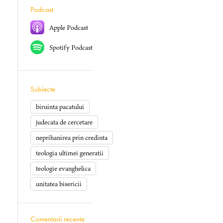
Podcast
Apple Podcast
Spotify Podcast
Subiecte
biruinta pacatului
judecata de cercetare
neprihanirea prin credinta
teologia ultimei generatii
teologie evanghelica
unitatea bisericii
Comentarii recente