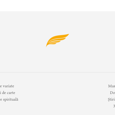
e variate
Mas
i de carte
Do
e spirituală
Știr
3