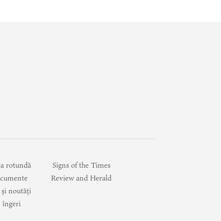
a rotundă
Signs of the Times
cumente
Review and Herald
i și noutăți
 îngeri