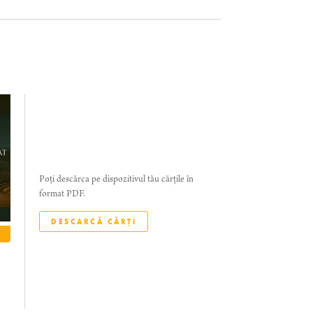
Poți descărca pe dispozitivul tău cărțile în
format PDF.
DESCARCĂ CĂRȚI
CITEȘTE
CITEȘTE
CITEȘTE