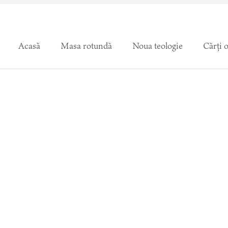
Acasă
Masa rotundă
Noua teologie
Cărți 