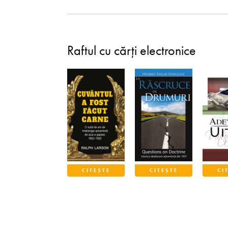
Raftul cu cărți electronice
CITEȘTE
CITEȘTE
CI