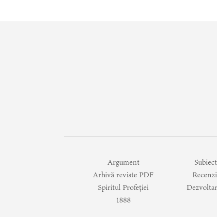
Argument
Subiect
Arhivă reviste PDF
Recenzi
Spiritul Profeției
Dezvoltar
1888