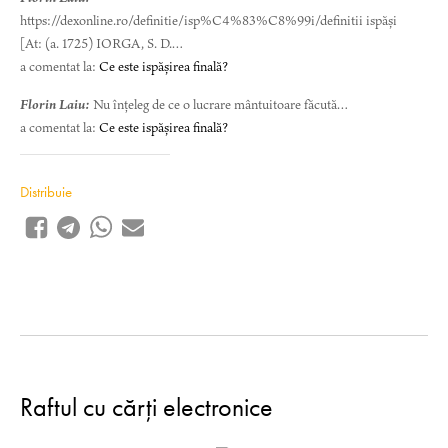
https://dexonline.ro/definitie/isp%C4%83%C8%99i/definitii ispăși
[At: (a. 1725) IORGA, S. D.…
a comentat la:
Ce este ispășirea finală?
Florin Laiu:
Nu înțeleg de ce o lucrare mântuitoare făcută…
a comentat la:
Ce este ispășirea finală?
Distribuie
Raftul cu cărți electronice