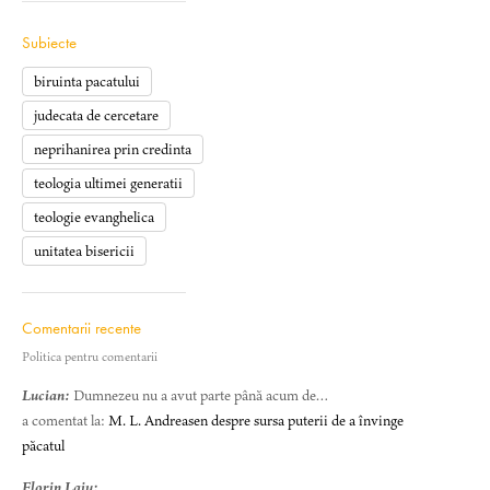
Subiecte
biruinta pacatului
judecata de cercetare
neprihanirea prin credinta
teologia ultimei generatii
teologie evanghelica
unitatea bisericii
Comentarii recente
Politica pentru comentarii
Lucian:
Dumnezeu nu a avut parte până acum de…
a comentat la:
M. L. Andreasen despre sursa puterii de a învinge
păcatul
Florin Laiu: