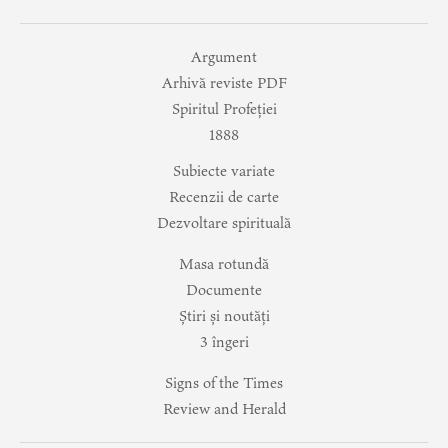
Argument
Arhivă reviste PDF
Spiritul Profeției
1888
Subiecte variate
Recenzii de carte
Dezvoltare spirituală
Masa rotundă
Documente
Știri și noutăți
3 îngeri
Signs of the Times
Review and Herald