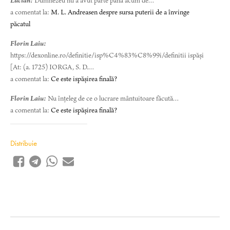
Lucian:
Dumnezeu nu a avut parte până acum de…
a comentat la:
M. L. Andreasen despre sursa puterii de a învinge
păcatul
Florin Laiu:
https://dexonline.ro/definitie/isp%C4%83%C8%99i/definitii ispăși
[At: (a. 1725) IORGA, S. D.…
a comentat la:
Ce este ispășirea finală?
Florin Laiu:
Nu înțeleg de ce o lucrare mântuitoare făcută…
a comentat la:
Ce este ispășirea finală?
Distribuie