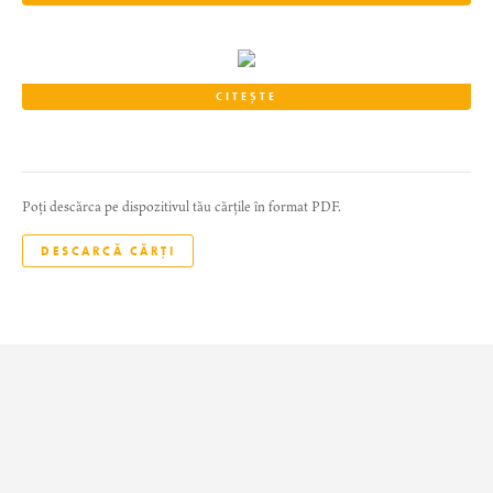
CITEȘTE
Poți descărca pe dispozitivul tău cărțile în format PDF.
DESCARCĂ CĂRȚI