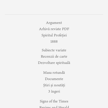
Argument
Arhivă reviste PDF
Spiritul Profeției
1888
Subiecte variate
Recenzii de carte
Dezvoltare spirituală
Masa rotundă
Documente
Știri și noutăți
3 îngeri
Signs of the Times
Review and Herald