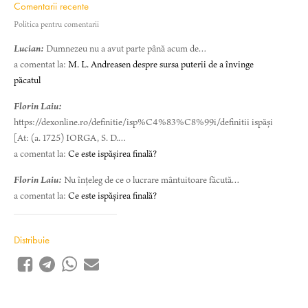
Comentarii recente
Politica pentru comentarii
Lucian:
Dumnezeu nu a avut parte până acum de…
a comentat la:
M. L. Andreasen despre sursa puterii de a învinge
păcatul
Florin Laiu:
https://dexonline.ro/definitie/isp%C4%83%C8%99i/definitii ispăși
[At: (a. 1725) IORGA, S. D.…
a comentat la:
Ce este ispășirea finală?
Florin Laiu:
Nu înțeleg de ce o lucrare mântuitoare făcută…
a comentat la:
Ce este ispășirea finală?
Distribuie