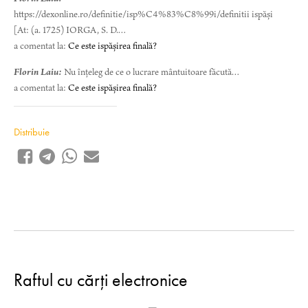
https://dexonline.ro/definitie/isp%C4%83%C8%99i/definitii ispăși
[At: (a. 1725) IORGA, S. D.…
a comentat la:
Ce este ispășirea finală?
Florin Laiu:
Nu înțeleg de ce o lucrare mântuitoare făcută…
a comentat la:
Ce este ispășirea finală?
Distribuie
Raftul cu cărți electronice