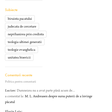
Subiecte
biruinta pacatului
judecata de cercetare
neprihanirea prin credinta
teologia ultimei generatii
teologie evanghelica
unitatea bisericii
Comentarii recente
Politica pentru comentarii
Lucian:
Dumnezeu nu a avut parte până acum de…
a comentat la:
M. L. Andreasen despre sursa puterii de a învinge
păcatul
Florin Laiu: