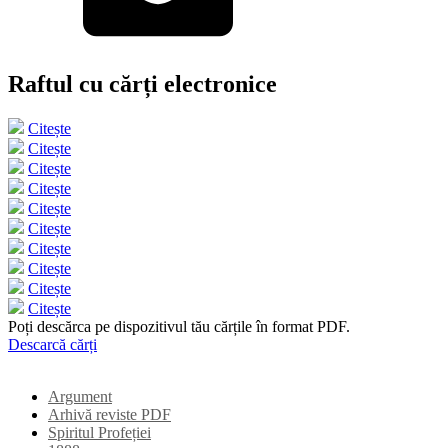
Raftul cu cărți electronice
Citește
Citește
Citește
Citește
Citește
Citește
Citește
Citește
Citește
Citește
Poți descărca pe dispozitivul tău cărțile în format PDF.
Descarcă cărți
Argument
Arhivă reviste PDF
Spiritul Profeției