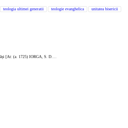
teologia ultimei generatii
teologie evanghelica
unitatea bisericii
păși [At: (a. 1725) IORGA, S. D.…