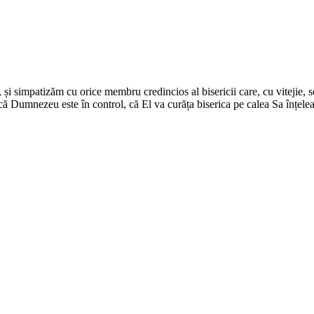
 și simpatizăm cu orice membru credincios al bisericii care, cu vitejie, se
 că Dumnezeu este în control, că El va curăța biserica pe calea Sa înțeleap