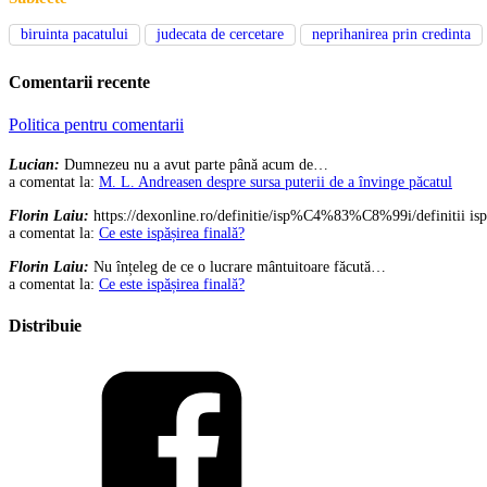
biruinta pacatului
judecata de cercetare
neprihanirea prin credinta
Comentarii recente
Politica pentru comentarii
Lucian:
Dumnezeu nu a avut parte până acum de…
a comentat la:
M. L. Andreasen despre sursa puterii de a învinge păcatul
Florin Laiu:
https://dexonline.ro/definitie/isp%C4%83%C8%99i/definitii is
a comentat la:
Ce este ispășirea finală?
Florin Laiu:
Nu înțeleg de ce o lucrare mântuitoare făcută…
a comentat la:
Ce este ispășirea finală?
Distribuie