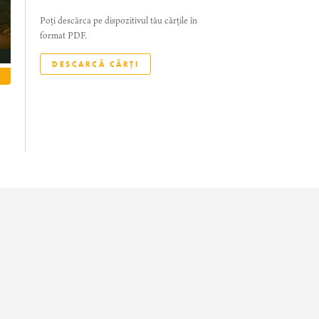
Poți descărca pe dispozitivul tău cărțile în
format PDF.
DESCARCĂ CĂRȚI
CITEȘTE
CITEȘTE
CITEȘTE