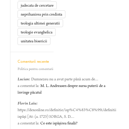
judecata de cercetare
neprihanirea prin credinta
teologia ultimei generatii
teologie evanghelica
unitatea bisericii
Comentarii recente
Politica pentru comentarii
Lucian:
Dumnezeu nu a avut parte până acum de…
a comentat la:
M. L. Andreasen despre sursa puterii de a
învinge păcatul
Florin Laiu:
https://dexonline.ro/definitie/isp%C4%83%C8%99i/definitii
ispăși [At: (a. 1725) IORGA, S. D.…
a comentat la:
Ce este ispășirea finală?