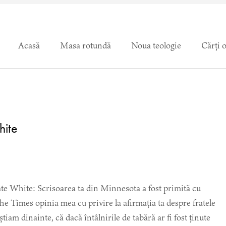
Acasă
Masa rotundă
Noua teologie
Cărți 
hite
te White: Scrisoarea ta din Minnesota a fost primită cu
he Times opinia mea cu privire la afirmația ta despre fratele
iam dinainte, că dacă întâlnirile de tabără ar fi fost ținute