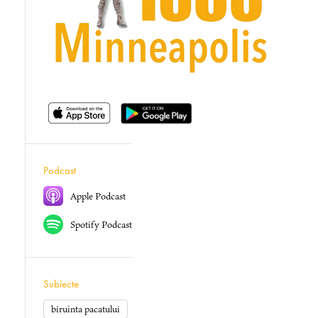
Podcast
Apple Podcast
Spotify Podcast
Subiecte
biruinta pacatului