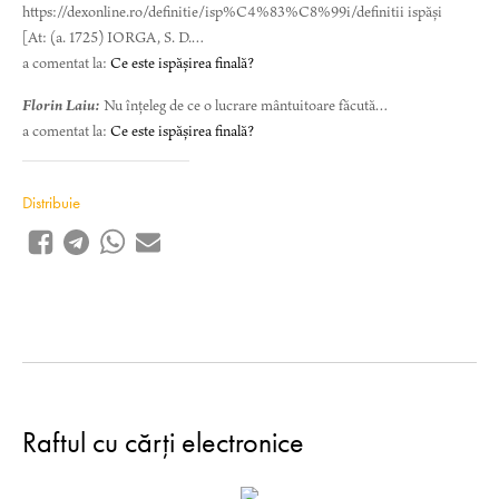
https://dexonline.ro/definitie/isp%C4%83%C8%99i/definitii ispăși
[At: (a. 1725) IORGA, S. D.…
a comentat la:
Ce este ispășirea finală?
Florin Laiu:
Nu înțeleg de ce o lucrare mântuitoare făcută…
a comentat la:
Ce este ispășirea finală?
Distribuie
Raftul cu cărți electronice