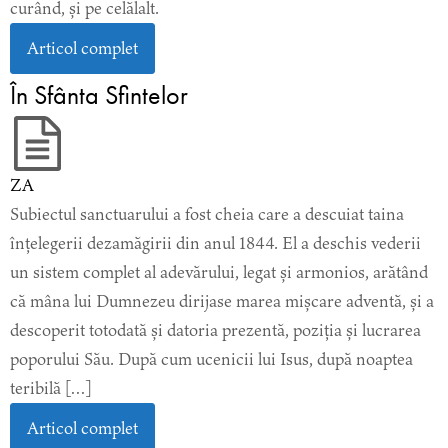
curând, și pe celălalt.
Articol complet
În Sfânta Sfintelor
ZA
Subiectul sanctuarului a fost cheia care a descuiat taina
înțelegerii dezamăgirii din anul 1844. El a deschis vederii
un sistem complet al adevărului, legat și armonios, arătând
că mâna lui Dumnezeu dirijase marea mișcare adventă, și a
descoperit totodată și datoria prezentă, poziția și lucrarea
poporului Său. După cum ucenicii lui Isus, după noaptea
teribilă […]
Articol complet