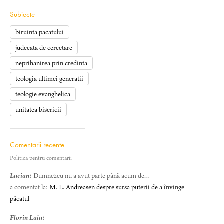
Subiecte
biruinta pacatului
judecata de cercetare
neprihanirea prin credinta
teologia ultimei generatii
teologie evanghelica
unitatea bisericii
Comentarii recente
Politica pentru comentarii
Lucian:
Dumnezeu nu a avut parte până acum de…
a comentat la:
M. L. Andreasen despre sursa puterii de a învinge
păcatul
Florin Laiu: