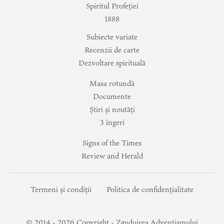
Spiritul Profeției
1888
Subiecte variate
Recenzii de carte
Dezvoltare spirituală
Masa rotundă
Documente
Știri și noutăți
3 îngeri
Signs of the Times
Review and Herald
Termeni și condiții
Politica de confidențialitate
© 2014 -
2026
Copyright - Zguduirea Adventismului