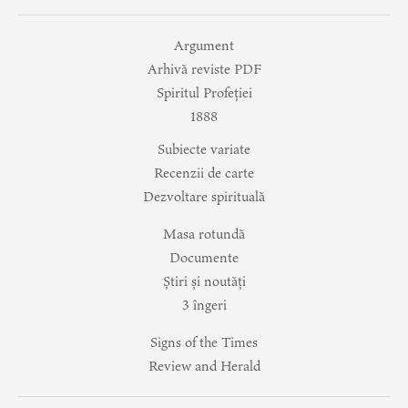
Argument
Arhivă reviste PDF
Spiritul Profeției
1888
Subiecte variate
Recenzii de carte
Dezvoltare spirituală
Masa rotundă
Documente
Știri și noutăți
3 îngeri
Signs of the Times
Review and Herald