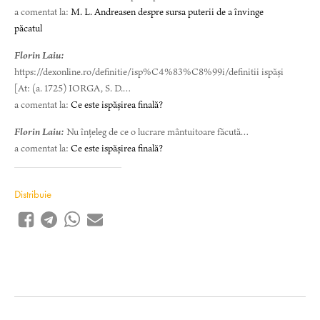
a comentat la:
M. L. Andreasen despre sursa puterii de a învinge
păcatul
Florin Laiu:
https://dexonline.ro/definitie/isp%C4%83%C8%99i/definitii ispăși
[At: (a. 1725) IORGA, S. D.…
a comentat la:
Ce este ispășirea finală?
Florin Laiu:
Nu înțeleg de ce o lucrare mântuitoare făcută…
a comentat la:
Ce este ispășirea finală?
Distribuie