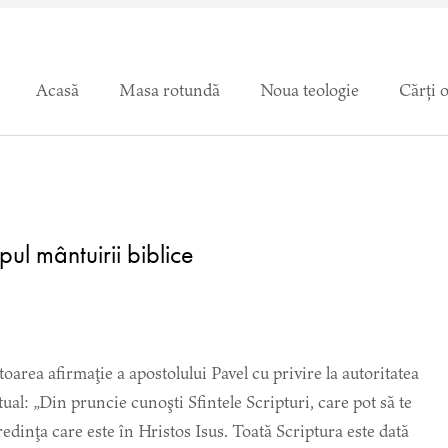
Acasă
Masa rotundă
Noua teologie
Cărți 
ul mântuirii biblice
area afirmaţie a apostolului Pavel cu privire la autoritatea
ual: „Din pruncie cunoşti Sfintele Scripturi, care pot să te
redinţa care este în Hristos Isus. Toată Scriptura este dată