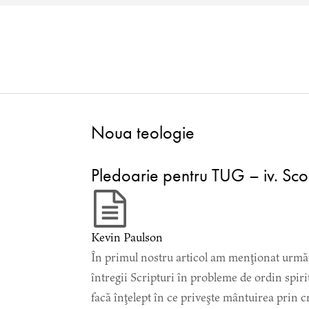
Noua teologie
Pledoarie pentru TUG – iv. Scop
Kevin Paulson
În primul nostru articol am menţionat următo
întregii Scripturi în probleme de ordin spirit
facă înţelept în ce priveşte mântuirea prin c