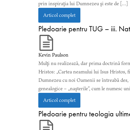
prin inspiraţia lui Dumnezeu şi este de […]
Articol complet
Pledoarie pentru TUG – iii. Nat
Kevin Paulson
Mulţi nu realizează, dar prima doctrină for
Hristos: „Cartea neamului lui Isus Hristos, fi
Dumnezeu cu noi Oamenii se întreabă des, de c
genealogice – „naşterile”, cum le numesc uni
Articol complet
Pledoarie pentru teologia ultime