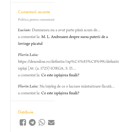
Comentarii recente
Politica pentru comentarii
Lucian:
Dumnezeu nu a avut parte până acum de…
a comentat la:
M. L. Andreasen despre sursa puterii de a
învinge păcatul
Florin Laiu:
https://dexonline.ro/definitie/isp%C4%83%C8%99i/definitii
ispăși [At: (a. 1725) IORGA, S. D.…
a comentat la:
Ce este ispășirea finală?
Florin Laiu:
Nu înțeleg de ce o lucrare mântuitoare făcută…
a comentat la:
Ce este ispășirea finală?
Distribuie